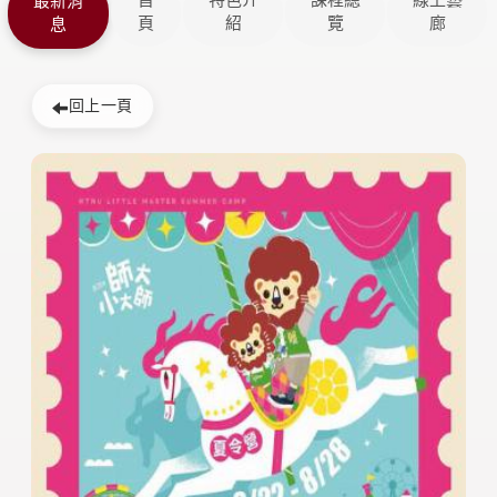
首
特色介
課程總
線上藝
最新消
頁
紹
覽
廊
息
回上一頁