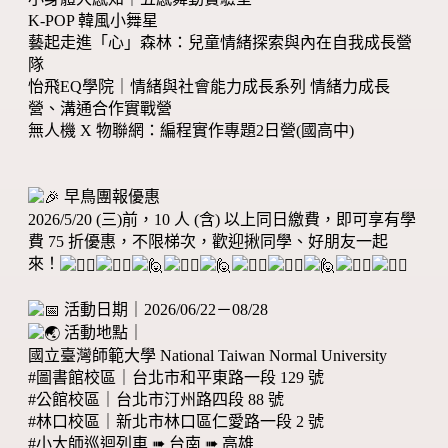
K-POP 韓風小舞星
藝起走進「心」森林：兒童情緒探索與內在自我成長營
隊
怡飛EQ學院｜情緒與社會能力成長系列 情緒力成長
營、溝通合作實戰營
無人機 X 物聯網：編程實作專題2日營(國高中)
早鳥團報優惠
2026/5/20 (三)前，10 人 (含) 以上同日繳費，即可享有學
費 75 折優惠，不限梯次，歡迎揪同學、好朋友一起
來！
活動日期｜2026/06/22－08/28
活動地點｜
國立臺灣師範大學 National Taiwan Normal University
#圖書館校區｜台北市和平東路一段 129 號
#公館校區｜台北市汀州路四段 88 號
#林口校區｜新北市林口區仁愛路一段 2 號
#小大師巡迴列車 ➠ 台南 ➠ 高雄