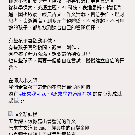
師大小大師夏令營，陪孩子把暑假過得更有意思。
從科學探索、英語主題、AI 科技、表達思辨、情緒溝
通、圍棋啟蒙、經典古文、作文實戰、創意手作、理財
思考、桌遊樂高，到多元主題體驗，不同興趣、不同年
齡的孩子，都能找到適合自己的營隊選擇。
有些孩子喜歡動手做，
有些孩子喜歡發問、觀察、創作；
有些孩子精力滿滿，想要盡情探索世界，
也有些孩子，需要一個能自在嘗試、慢慢建立自信的舞
台。
在師大小大師，
我們希望孩子帶走的不只是暑假的回憶，
還有
#原來我可以、#原來學習這麼有趣
的開心與成就
感
.
全新課程
五堂課，讓你寫出會發光的作文
原來古文這麼 cute：經典中的百變金剛
小身體大感知｜五感舞動實驗室