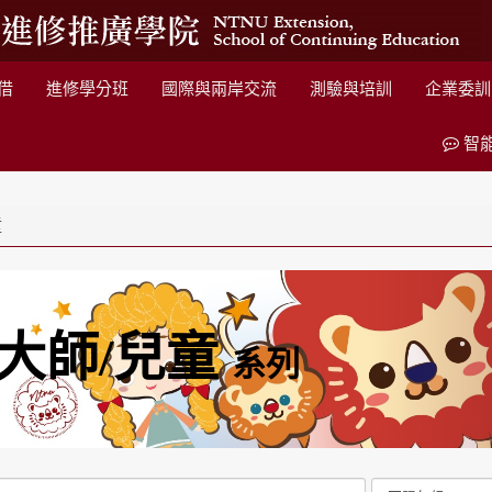
借
進修學分班
國際與兩岸交流
測驗與培訓
企業委訓
智
童
大師/兒童
系列