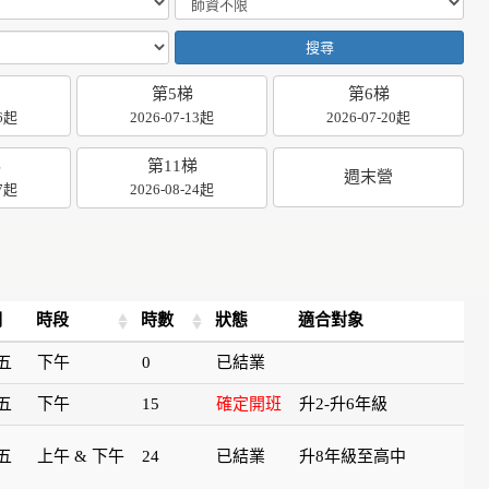
搜尋
第5梯
第6梯
06起
2026-07-13起
2026-07-20起
梯
第11梯
週末營
17起
2026-08-24起
期
時段
時數
狀態
適合對象
五
下午
0
已結業
五
下午
15
確定開班
升2-升6年級
五
上午 & 下午
24
已結業
升8年級至高中