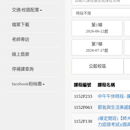
交通/校園配置
檔案下載
第1梯
2026-06-22起
老師專訪
第7梯
2026-07-27起
線上藝廊
公館校區
停補課查詢
facebook粉絲團
課程編號
課程名稱
1152F233
中午午休時段- 
1152F063
節氣與生活美感體
(確定開班)【師大
1152F130
力認證考試)(國