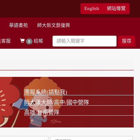
English
網站導覽
華語書苑
師大新文藝復興
能客服
結帳
搜尋
0
團報系統(請點我)
師大漾大師/高中/國中營隊
高雄/台南營隊