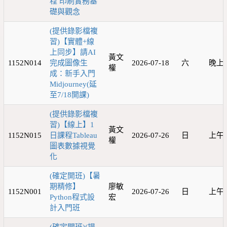
程 印刷實務基
礎與觀念
(提供錄影檔複
習)【實體+線
上同步】請AI
黃文
1152N014
完成圖像生
2026-07-18
六
晚上
權
成：新手入門
Midjourney(延
至7/18開課)
(提供錄影檔複
習)【線上】1
黃文
1152N015
日課程Tableau
2026-07-26
日
上午 
權
圖表數據視覺
化
(確定開班)【暑
期精修】
廖敏
1152N001
2026-07-26
日
上午 
Python程式設
宏
計入門班