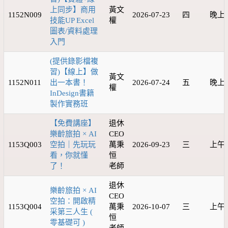
上同步】商用
黃文
1152N009
2026-07-23
四
晚上
技能UP Excel
權
圖表/資料處理
入門
(提供錄影檔複
習)【線上】做
黃文
1152N011
出一本書！
2026-07-24
五
晚上
權
InDesign書籍
製作實務班
【免費講座】
退休
樂齡旅拍 × AI
CEO
1153Q003
空拍｜先玩玩
萬秉
2026-09-23
三
上午
看，你就懂
恒
了！
老師
退休
樂齡旅拍 × AI
CEO
空拍：開啟精
1153Q004
萬秉
2026-10-07
三
上午
采第三人生 (
恒
零基礎可 )