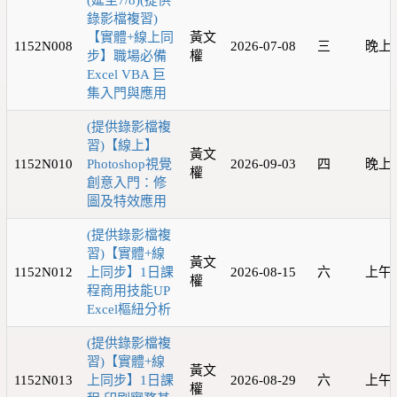
(延至7/8)(提供
錄影檔複習)
【實體+線上同
黃文
1152N008
2026-07-08
三
晚上
步】職場必備
權
Excel VBA 巨
集入門與應用
(提供錄影檔複
習)【線上】
黃文
1152N010
Photoshop視覺
2026-09-03
四
晚上
權
創意入門：修
圖及特效應用
(提供錄影檔複
習)【實體+線
黃文
1152N012
上同步】1日課
2026-08-15
六
上午 
權
程商用技能UP
Excel樞紐分析
(提供錄影檔複
習)【實體+線
黃文
1152N013
上同步】1日課
2026-08-29
六
上午 
權