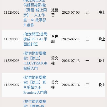
(確定開班)(提
供課程錄影檔)
【實體+線上同
范哲
1152N002
2026-07-03
五
晚上
步】一人工作
智
室：AI 故事影
片創作
(確定開班)基礎
李世
1152N003
速成 PS + AI 平
2026-07-14
二
晚上
綱
面設計班
(提供錄影檔複
習)【線上】
黃文
1152N006
2026-07-13
一
晚上
ILLUSTRATOR
權
電繪入門
(提供錄影檔複
習)【線上】影
黃文
1152N007
2026-07-14
二
晚上
片剪輯之王
權
Premiere入門班
(提供錄影檔複
習)【實體+線