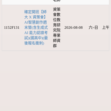
老師
資策
確定開班【師
會數
大 X 資策會】
位教
AI智慧創作週
育研
1152F131
末營(含生成式
2026-08-08
六~日
上午 
究院
AI 能力認證考
專業
試)(國高中)(最
師資
後報名衝刺)
群