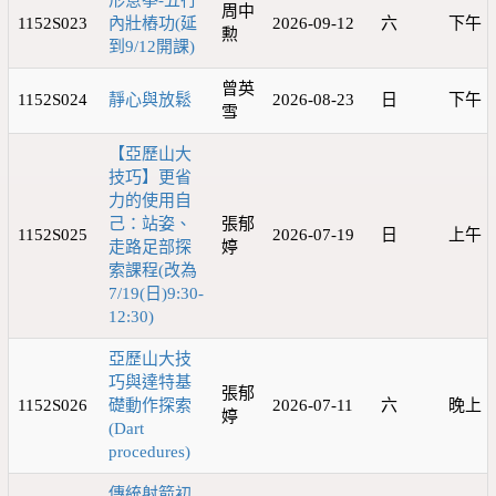
形意拳-五行
周中
1152S023
內壯樁功(延
2026-09-12
六
下午
勲
到9/12開課)
曾英
1152S024
靜心與放鬆
2026-08-23
日
下午
雪
【亞歷山大
技巧】更省
力的使用自
己：站姿、
張郁
1152S025
2026-07-19
日
上午
走路足部探
婷
索課程(改為
7/19(日)9:30-
12:30)
亞歷山大技
巧與達特基
張郁
1152S026
礎動作探索
2026-07-11
六
晚上
婷
(Dart
procedures)
傳統射箭初