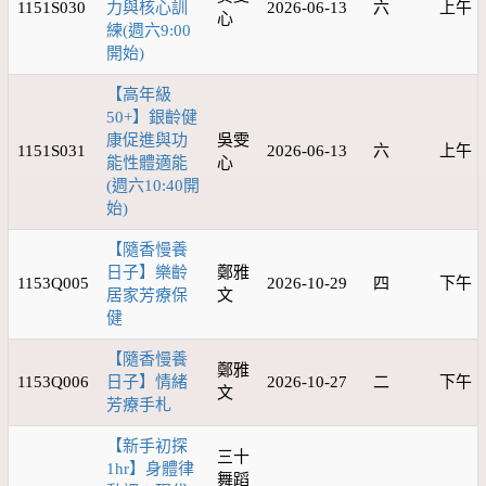
1151S030
力與核心訓
2026-06-13
六
上午
心
練(週六9:00
開始)
【高年級
50+】銀齡健
康促進與功
吳雯
1151S031
2026-06-13
六
上午
能性體適能
心
(週六10:40開
始)
【隨香慢養
日子】樂齡
鄭雅
1153Q005
2026-10-29
四
下午
居家芳療保
文
健
【隨香慢養
鄭雅
1153Q006
日子】情緒
2026-10-27
二
下午
文
芳療手札
【新手初探
三十
1hr】身體律
舞蹈