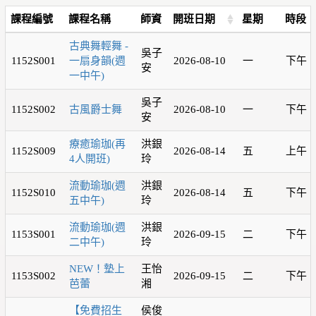
課程編號
課程名稱
師資
開班日期
星期
時段
古典舞輕舞 -
吳子
1152S001
一扇身韻(週
2026-08-10
一
下午
安
一中午)
吳子
1152S002
古風爵士舞
2026-08-10
一
下午
安
療癒瑜珈(再
洪銀
1152S009
2026-08-14
五
上午
4人開班)
玲
流動瑜珈(週
洪銀
1152S010
2026-08-14
五
下午
五中午)
玲
流動瑜珈(週
洪銀
1153S001
2026-09-15
二
下午
二中午)
玲
NEW！墊上
王怡
1153S002
2026-09-15
二
下午
芭蕾
湘
【免費招生
侯俊