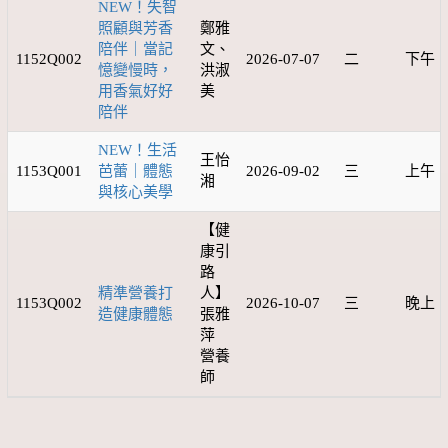
NEW！失智
照顧與芳香
鄭雅
陪伴｜當記
文、
1152Q002
2026-07-07
二
下午
憶變慢時，
洪淑
用香氣好好
美
陪伴
NEW！生活
王怡
1153Q001
芭蕾｜體態
2026-09-02
三
上午
湘
與核心美學
【健
康引
路
精準營養打
人】
1153Q002
2026-10-07
三
晚上
造健康體態
張雅
萍
營養
師