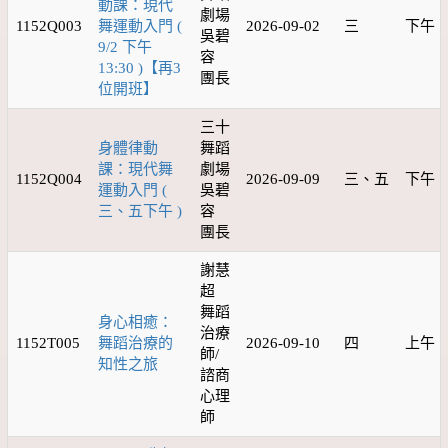
動課：現代
劇場
1152Q003
舞運動入門 (
2026-09-02
三
下午
吳碧
9/2 下午
容
13:30 )【再3
團長
位開班】
三十
身體律動
舞蹈
課：現代舞
劇場
1152Q004
2026-09-09
三、五
下午
運動入門 (
吳碧
三、五下午 )
容
團長
謝慧
超
舞蹈
身心相癒：
治療
1152T005
舞蹈治療的
2026-09-10
四
上午
師/
知性之旅
諮商
心理
師