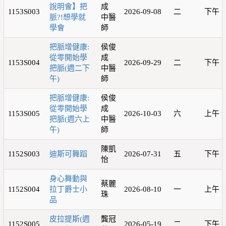
說明會】把
成
1153S003
2026-09-08
二
下午
脈?!想學就
中醫
學會
師
把脈增健康:
侯俊
從零開始學
成
1153S004
2026-09-29
二
下午
把脈(週二下
中醫
午)
師
把脈增健康:
侯俊
從零開始學
成
1153S005
2026-10-03
六
上午
把脈(週六上
中醫
午)
師
陳凱
1152S003
迪斯可舞蹈
2026-07-31
五
下午
怡
身心舞動與
蔡麗
1152S004
拉丁爵士小
2026-08-10
一
上午
珠
品
皮拉提斯(週
龔冠
1152S005
2026-05-19
二
下午