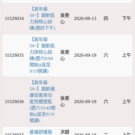
【高年級
50+】銀齡肌
吳雯
1152S034
2026-08-13
四
下午
力與核心訓
心
練(週四下午)
【高年級
50+】銀齡肌
力與核心訓
吳雯
1152S035
2026-09-19
六
上午
練(週六9:00
心
開始)(延至
9/19開課)
【高年級
50+】銀齡健
康促進與功
吳雯
1152S036
能性體適能
2026-09-19
六
上午
心
(週六10:40開
始)(延至9/19
開課)
痠痛舒緩瑜
洪銀