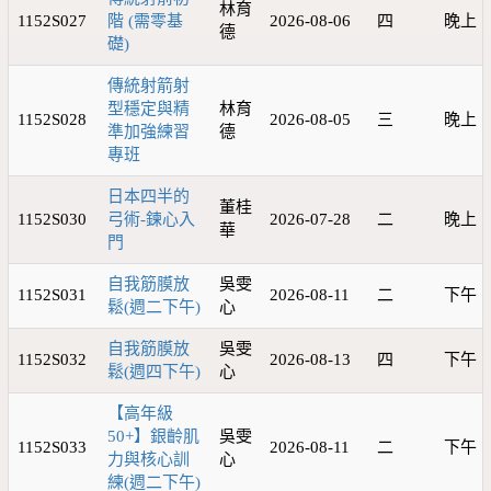
林育
1152S027
階 (需零基
2026-08-06
四
晚上
德
礎)
傳統射箭射
型穩定與精
林育
1152S028
2026-08-05
三
晚上
準加強練習
德
專班
日本四半的
董桂
1152S030
弓術-鍊心入
2026-07-28
二
晚上
華
門
自我筋膜放
吳雯
1152S031
2026-08-11
二
下午
鬆(週二下午)
心
自我筋膜放
吳雯
1152S032
2026-08-13
四
下午
鬆(週四下午)
心
【高年級
50+】銀齡肌
吳雯
1152S033
2026-08-11
二
下午
力與核心訓
心
練(週二下午)