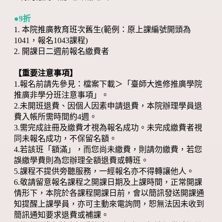
●9折
1. 本院推廣教育班次舊生(範例：原上課編號開頭為
1041，報名1043課程)
2. 開課日二週前報名繳費者
【重要注意事項】
1.報名前請先參見：檔案下載＞「臺師大進修推廣學院
推廣非學分班注意事項」。
2.未開班退費、因個人因素申請退費，本院辦理學員退
費入帳所需時間約4週。
3.需完成註冊及繳費才視為報名成功。未完成繳費者視
同未報名成功，不保留名額。
4.若該班「額滿」，而您尚未繳費，則請勿繳費，若您
誤繳學費則為您辦理全額退費或轉班。
5.課程不提供旁聽服務，一經報名亦不得轉讓他人。
6.敬請留意報名課程之開課日期及上課時間，正常開課
情形下，本院於各課程開課日前，會以簡訊發送開課通
知提醒上課學員，亦可主動來電詢問，恕無法因未收到
簡訊通知要求退費或補課。