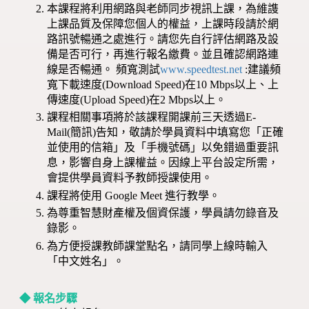
本課程將利用網路與老師同步視訊上課，為維謢
上課品質及保障您個人的權益，上課時段請於網
路訊號暢通之處進行。請您先自行評估網路及設
備是否可行，再進行報名繳費。並且確認網路連
線是否暢通。 頻寬測試
www.speedtest.net
:建議頻
寬下載速度(Download Speed)在10 Mbps以上、上
傳速度(Upload Speed)在2 Mbps以上。
課程相關事項將於該課程開課前三天透過E-
Mail(簡訊)告知，敬請於學員資料中填寫您「正確
並使用的信箱」及「手機號碼」以免錯過重要訊
息，影響自身上課權益。因線上平台設定所需，
會提供學員資料予教師授課使用。
課程將使用 Google Meet 進行教學。
為尊重智慧財產權及個資保護，學員請勿錄音及
錄影。
為方便授課教師課堂點名，請同學上線時輸入
「中文姓名」。
◆ 報名步驟