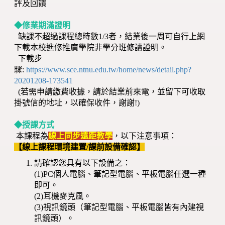
評及回饋
◆修業期滿證明
缺課不超過課程總時數1/3者，結業後一周可自行上網
下載本校進修推廣學院非學分班修讀證明。
下載步
驟:
https://www.sce.ntnu.edu.tw/home/news/detail.php?
20201208-173541
(若需申請繳費收據，請於結業前來電，並留下可收取
掛號信的地址，以確保收件，謝謝!)
◆授課方式
本課程為
線上同步遠距教學
，以下注意事項：
【線上課程環境建置/課前設備確認】
請確認您具有以下設備之：
(1)PC個人電腦、筆記型電腦、平板電腦任選一種
即可。
(2)耳機麥克風。
(3)視訊鏡頭（筆記型電腦、平板電腦皆有內建視
訊鏡頭）。