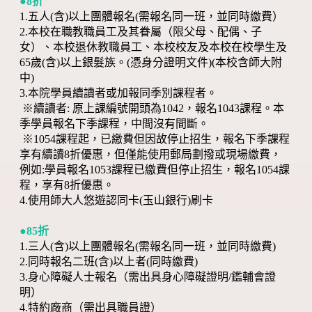
●8折
1.五人(含)以上團體報名(需報名同一班，並同時繳費）
2.本校在職教職員工及其眷屬（限父母、配偶、子
女）、本校退休教職員工、本校校友及本校在校學生及
65歲(含)以上銀髮族。(憑身分證明文件)(本校含師大附
中)
3.本院學員續讀者或加報同季別課程者。
※續讀者: 原上課編號開頭為1042，報名1043課程。本
季學員報名下季課程，中間沒有間斷。
※1054課程起，已繳費但因故停止招生，報名下季課程
享有續讀8折優惠，但僅能使用郵局劃撥或現場繳費，
例如:學員報名1053課程已繳費但停止招生，報名1054課
程，享有8折優惠。
4.使用師大人悠遊認同卡(玉山銀行)刷卡
●85折
1.三人(含)以上團體報名(需報名同一班，並同時繳費)
2.同時報名二班(含)以上者(同時繳費)
3.身心障礙人士報名（需出具身心障礙證明/鑑輔會證
明）
4.特約廠商（需出具職員證）