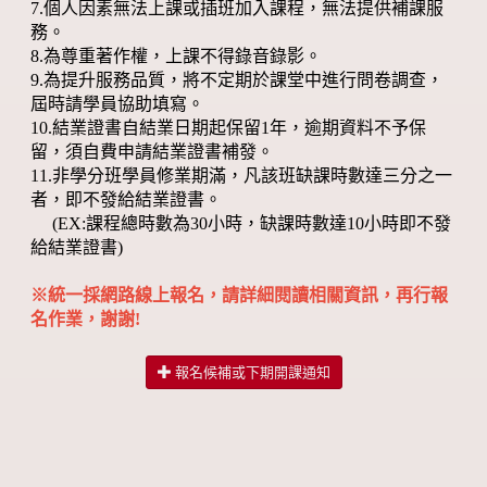
7.個人因素無法上課或插班加入課程，無法提供補課服
務。
8.為尊重著作權，上課不得錄音錄影。
9.為提升服務品質，將不定期於課堂中進行問卷調查，
屆時請學員協助填寫。
10.結業證書自結業日期起保留1年，逾期資料不予保
留，須自費申請結業證書補發。
11.非學分班學員修業期滿，凡該班缺課時數達三分之一
者，即不發給結業證書。
(EX:課程總時數為30小時，缺課時數達10小時即不發
給結業證書)
※統一採網路線上報名，請詳細閱讀相關資訊，再行報
名作業，謝謝!
報名候補或下期開課通知