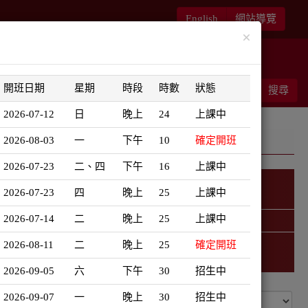
English
網站導覽
×
華語書苑
師大新文藝復興
開班日期
星期
時段
時數
狀態
能客服
結帳
搜尋
0
2026-07-12
日
晚上
24
上課中
2026-08-03
一
下午
10
確定開班
2026-07-23
二、四
下午
16
上課中
2026-07-23
四
晚上
25
上課中
韓語學習地圖
2026-07-14
二
晚上
25
上課中
精選課程 (此為彈跳視窗)
2026-08-11
二
晚上
25
確定開班
2026-09-05
六
下午
30
招生中
2026-09-07
一
晚上
30
招生中