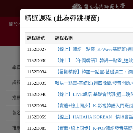
精選課程 (此為彈跳視窗)
關於本院
推廣課程
線上課程
住宿服務
場地租
課程編號
課程名稱
1152D027
【線上】韓語一點靈_K-Wave基礎班(週日
1152D030
【線上】【午間韓語】韓語一點靈_速效入門
推廣課程
韓語系列
學員登入
1152D034
【暑期精修】韓語一點靈-基礎週二、週四
課程總覽
1152D035
韓語一點靈-基礎班(週四晚間/發音開始/
韓語
1152D040
【線上】LIVE韓語-基礎會話班(週二晚間/發
系
推薦課程
1152D054
【實體+線上同步】K-影視韓語入門班(週
報名注意事項
1152D059
【線上】HAHAHA KOREAN _情境
推廣QA
1152D085
【實體+線上同步】K-POP韓語發音基礎