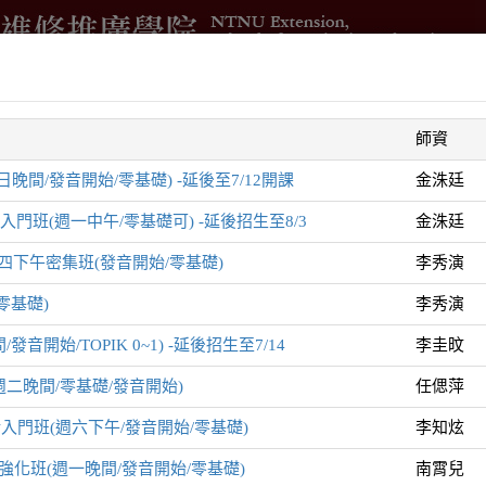
借
進修學分班
國際與兩岸交流
測驗與培訓
企業委訓
師資
智
晚間/發音開始/零基礎) -延後至7/12開課
金洙廷
班(週一中午/零基礎可) -延後招生至8/3
金洙廷
下午密集班(發音開始/零基礎)
李秀演
零基礎)
李秀演
音開始/TOPIK 0~1) -延後招生至7/14
李圭旼
列
二晚間/零基礎/發音開始)
任偲萍
會話入門班(週六下午/發音開始/零基礎)
李知炫
強化班(週一晚間/發音開始/零基礎)
南霄兒