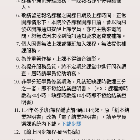
課程不提供旁聽服務，一經報名亦不得轉讓他
人。
敬請留意報名課程之開課日期及上課時間，正常
開課情形下，本院於各課程開課日前，會以簡訊
發送開課通知提醒上課學員，亦可主動來電詢
問，恕無法因未收到簡訊通知要求退費或補課。
個人因素無法上課或插班加入課程，無法提供補
課服務。
為尊重著作權，上課不得錄音錄影。
為提升服務品質，將不定期於課堂中進行問卷調
查，屆時請學員協助填寫。
非學分班學員修業期滿，凡該班缺課時數達三分
之一者，即不發給結業證明書。（EX：課程總時
數為30小時，缺課時數達10小時即不發給結業證
明書）
114年冬季班(課程編號前4碼1144)起，原「紙本結
業證明書」改為「電子結業證明書」，請至學員
選課系統內下載。
下載步驟
【線上同步課程-研習期滿】