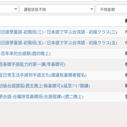
語學臺語-初階班(三) / 日本語で学ぶ台湾語 - 初級クラス(三)
語學臺語-初階班(五) / 日本語で学ぶ台湾語 - 初級クラス(五)
百年來的台語歌(週四晚上)
造基礎手語能力的第一課(零基礎可)
從日常生活手語到手語文化(建議有基礎者報名)
級台語讀寫(週五晚上/無基礎可)(延至7/17開課)
台語-台羅拼音基礎班(台語授課) (週二晚上)