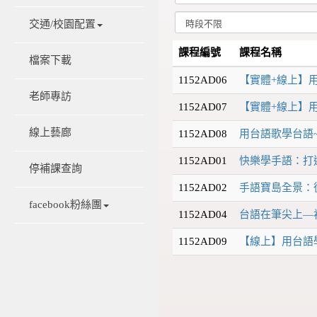
交通/校園配置
課程編號
課程名稱
檔案下載
1152AD06
【實體+線上】用日
老師專訪
1152AD07
【實體+線上】用日
線上藝廊
1152AD08
用台語歌學台語~
1152AD01
快樂學手語：打
停補課查詢
1152AD02
手語寶島全景：
facebook粉絲團
1152AD04
台語在筆尖上—初
1152AD09
【線上】用台語學