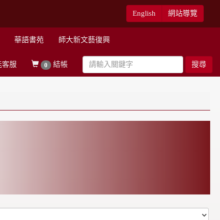
English
網站導覽
華語書苑
師大新文藝復興
能客服
結帳
搜尋
0