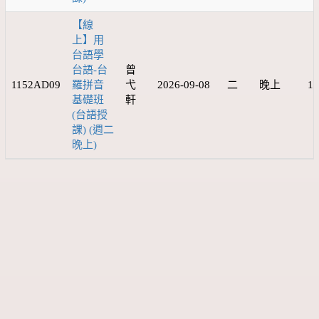
【線
上】用
台語學
台語-台
曾
1152AD09
羅拼音
弋
2026-09-08
二
晚上
12
基礎班
軒
(台語授
課) (週二
晚上)