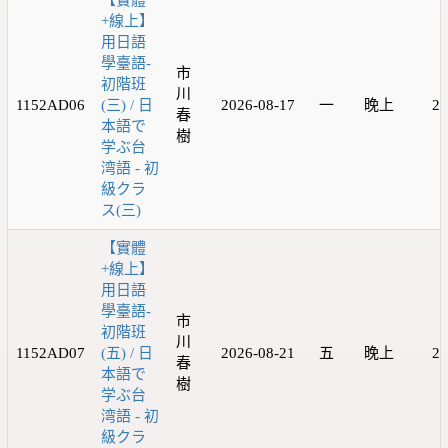
【實體
+線上】
用日語
學臺語-
市
初階班
川
1152AD06
(三) / 日
2026-08-17
一
晚上
20
春
本語で
樹
学ぶ台
湾語 - 初
級クラ
ス(三)
【實體
+線上】
用日語
學臺語-
市
初階班
川
1152AD07
(五) / 日
2026-08-21
五
晚上
20
春
本語で
樹
学ぶ台
湾語 - 初
級クラ