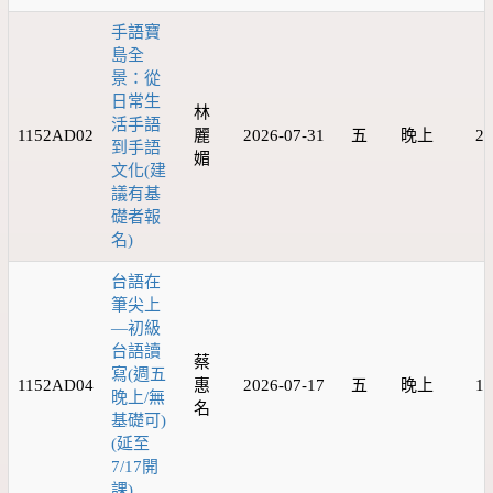
手語寶
島全
景：從
日常生
林
活手語
1152AD02
麗
2026-07-31
五
晚上
20
到手語
媚
文化(建
議有基
礎者報
名)
台語在
筆尖上
—初級
台語讀
蔡
寫(週五
1152AD04
惠
2026-07-17
五
晚上
18
晚上/無
名
基礎可)
(延至
7/17開
課)