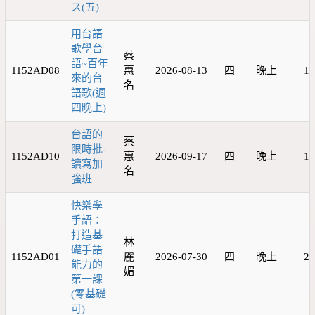
ス(五)
用台語
歌學台
蔡
語~百年
1152AD08
惠
2026-08-13
四
晚上
18
來的台
名
語歌(週
四晚上)
台語的
蔡
限時批-
1152AD10
惠
2026-09-17
四
晚上
18
讀寫加
名
強班
快樂學
手語：
打造基
林
礎手語
1152AD01
麗
2026-07-30
四
晚上
20
能力的
媚
第一課
(零基礎
可)