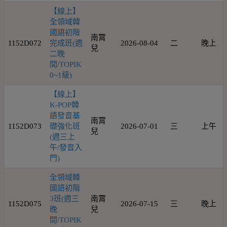
【線上】
全領域韓
國語初階
南霄
1152D072
完成班(週
2026-08-04
二
晚上
兒
二晚
間/TOPIK
0~1級)
【線上】
K-POP韓
語發音基
南霄
1152D073
礎強化班
2026-07-01
三
上午
兒
(週三上
午/發音入
門)
全領域韓
國語初階
3班(週三
南霄
1152D075
2026-07-15
三
晚上
晚
兒
間/TOPIK