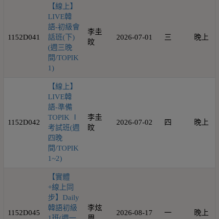
【線上】
LIVE韓
語-初級會
李圭
1152D041
話班(下)
2026-07-01
三
晚上
旼
(週三晚
間/TOPIK
1)
【線上】
LIVE韓
語-準備
TOPIK Ⅰ
李圭
1152D042
2026-07-02
四
晚上
考試班(週
旼
四晚
間/TOPIK
1~2)
【實體
+線上同
步】Daily
韓語初級
李炫
1152D045
2026-08-17
一
晚上
1班(週一
周