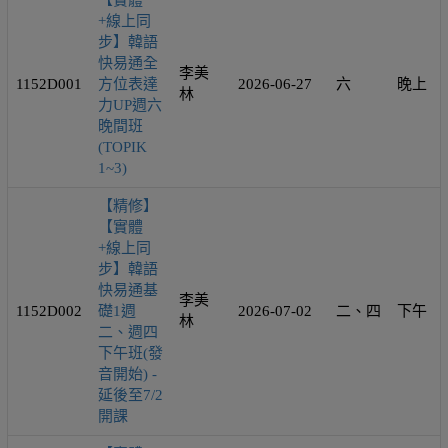
【實體
+線上同
步】韓語
快易通全
李美
1152D001
方位表達
2026-06-27
六
晚上
林
力UP週六
晚間班
(TOPIK
1~3)
【精修】
【實體
+線上同
步】韓語
快易通基
李美
1152D002
礎1週
2026-07-02
二、四
下午
林
二、週四
下午班(發
音開始) -
延後至7/2
開課