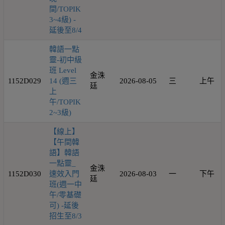
間/TOPIK
3~4級) -
延後至8/4
韓語一點
靈-初中級
班 Level
金洙
1152D029
14 (週三
2026-08-05
三
上午
廷
上
午/TOPIK
2~3級)
【線上】
【午間韓
語】韓語
一點靈_
金洙
1152D030
速效入門
2026-08-03
一
下午
廷
班(週一中
午/零基礎
可) -延後
招生至8/3