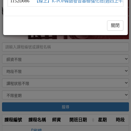
1152D086
【線上】K-POP韓語發音基礎強化班(週四上午/發
韓語學習地圖
精選課程 (此為彈跳視窗)
關閉
搜尋
課程編號
課程名稱
師資
開班日期
星期
時段