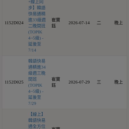
+線上同
步】韓語
快易通精
進33級週
崔寶
1152D024
2026-07-14
二
晚上
二晚間班
鈺
(TOPIK
4~5級) -
延後至
7/14
韓語快易
通精進34
級週三晚
間班
崔寶
1152D025
2026-07-29
三
晚上
(TOPIK
鈺
4~5級) -
延後至
7/29
【線上】
韓語快易
通全方位