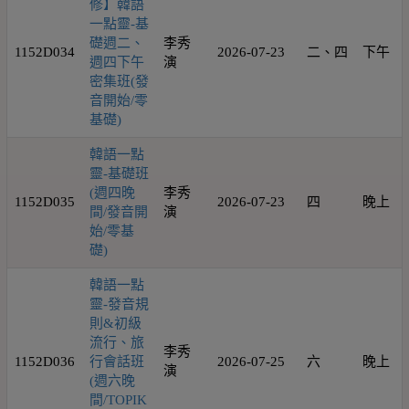
修】韓語
一點靈-基
礎週二、
李秀
1152D034
2026-07-23
二、四
下午
週四下午
演
密集班(發
音開始/零
基礎)
韓語一點
靈-基礎班
(週四晚
李秀
1152D035
2026-07-23
四
晚上
間/發音開
演
始/零基
礎)
韓語一點
靈-發音規
則&初級
流行、旅
李秀
1152D036
行會話班
2026-07-25
六
晚上
演
(週六晚
間/TOPIK