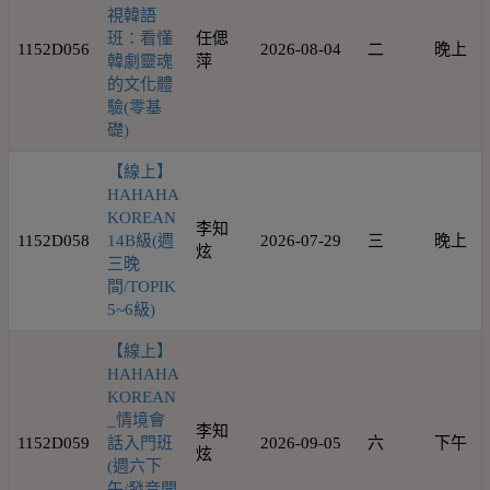
視韓語
班：看懂
任偲
1152D056
2026-08-04
二
晚上
韓劇靈魂
萍
的文化體
驗(零基
礎)
【線上】
HAHAHA
KOREAN
李知
1152D058
14B級(週
2026-07-29
三
晚上
炫
三晚
間/TOPIK
5~6級)
【線上】
HAHAHA
KOREAN
_情境會
李知
1152D059
話入門班
2026-09-05
六
下午
炫
(週六下
午/發音開