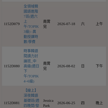
全領域韓
國語進階
7班(週六
上
南霄
1152D079
2026-07-18
六
上午
午/TOPIK
兒
3級) -異
動授課時
數/學費
時事韓語
閱讀力討
論班_中
南霄
1152D080
高級(週日
2026-08-02
日
下午
兒
下
午/TOPIK
4~6級)
【線上】
深夜韓語
基礎班(週
Jessica
1152D081
2026-06-25
四
晚上
四晚間/發
Park