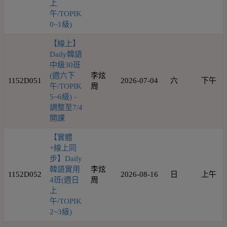
上
午/TOPIK
0~1級)
【線上】
Daily韓語
中級30班
(週六下
李炫
1152D051
2026-07-04
六
下午
午/TOPIK
周
5~6級) -
調整至7/4
開課
【實體
+線上同
步】Daily
韓語實用
李炫
1152D052
2026-08-16
日
上午
4班(週日
周
上
午/TOPIK
2~3級)