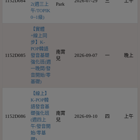
1152D084
2026-07-29
三
上午
2(週三上
Park
午/TOPIK
0~1級)
【實體
+線上同
步】K-
POP韓語
南霄
1152D085
發音基礎
2026-09-07
一
晚上
兒
強化班(週
一晚間/發
音開始/零
基礎)
【線上】
K-POP韓
語發音基
礎強化班
南霄
1152D086
2026-09-10
四
上午
(週四上
兒
午/發音開
始/零基
礎)