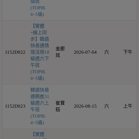
間班
(TOPIK
4~5級)
【實體
+線上同
步】韓語
快易通情
金那
1152D022
境活用18
2026-07-04
六
下午
炫
級週六下
午班
(TOPIK
4~5級)
韓語快易
通精進31
級週六上
崔寶
1152D023
2026-08-15
六
上午
午班
鈺
(TOPIK
4~5級)
【實體