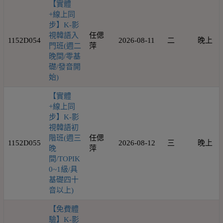
【實體
+線上同
步】K-影
視韓語入
任偲
1152D054
2026-08-11
二
晚上
門班(週二
萍
晚間/零基
礎/發音開
始)
【實體
+線上同
步】K-影
視韓語初
階班(週三
任偲
1152D055
2026-08-12
三
晚上
晚
萍
間/TOPIK
0~1級/具
基礎四十
音以上)
【免費體
驗】K-影