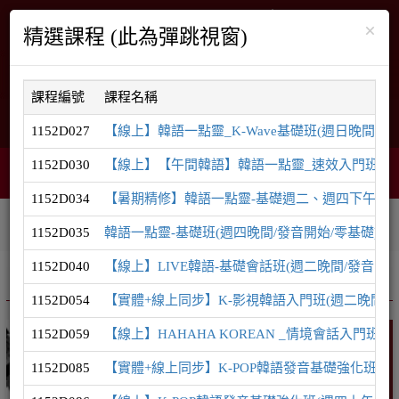
×
精選課程 (此為彈跳視窗)
課程編號
課程名稱
English
網站導覽
1152D027
【線上】韓語一點靈_K-Wave基礎班(週日晚間/發音
1152D030
【線上】【午間韓語】韓語一點靈_速效入門班(週一中
購物車
網頁選單
0
1152D034
【暑期精修】韓語一點靈-基礎週二、週四下午密集
相關連結
課程系列
學員登入
1152D035
韓語一點靈-基礎班(週四晚間/發音開始/零基礎)
1152D040
【線上】LIVE韓語-基礎會話班(週二晚間/發音開始/TOP
推廣課程
韓語系列
1152D054
【實體+線上同步】K-影視韓語入門班(週二晚間/零
1152D059
【線上】HAHAHA KOREAN _情境會話入門班(
韓語
1152D085
【實體+線上同步】K-POP韓語發音基礎強化班(週