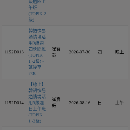
級週四上
午班
(TOPIK 2
級)
韓語快易
通情境活
用9級週
四晚間班
崔寶
1152D013
2026-07-30
四
晚上
(TOPIK
鈺
1~2級) -
延後至
7/30
【線上】
韓語快易
通情境活
崔寶
1152D014
用9級週
2026-08-16
日
上午
鈺
日上午班
(TOPIK
1~2級)