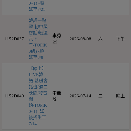
0~1) -順
延至7/25
韓語一點
靈-初中級
會話班(週
李秀
1152D037
六下
2026-08-08
六
下午
演
午/TOPIK
3級) -順
延至8/8
【線上】
LIVE韓
語-基礎會
話班(週二
晚間/發音
李圭
1152D040
2026-07-14
二
晚上
開
旼
始/TOPIK
0~1) -延
後招生至
7/14