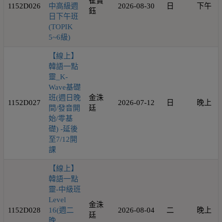
崔寶
1152D026
中高級週
2026-08-30
日
下午
鈺
日下午班
(TOPIK
5~6級)
【線上】
韓語一點
靈_K-
Wave基礎
班(週日晚
金洙
1152D027
2026-07-12
日
晚上
間/發音開
廷
始/零基
礎) -延後
至7/12開
課
【線上】
韓語一點
靈-中級班
Level
金洙
1152D028
16(週二
2026-08-04
二
晚上
廷
晚