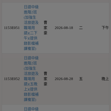
日語中級
進階2班
(加強生
活旅遊及
曹
1153E051
職場用
家
2026-08-18
二
下午
語)(二下
豪
午)(提供
錄影檔補
課複習)
日語中級
進階2班
(加強生
活旅遊及
曹
1153E052
職場用
家
2026-08-28
五
晚上
語)(五晚
豪
上)(提供
錄影檔補
課複習)
日語中級