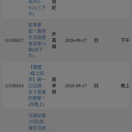
班(N3-
由
N2)(三下
紀
午)
從零學
起！實用
許
生活旅遊
1153E017
菁
2026-09-17
四
下午
會話第15
娟
期(四下
午)
【實體
+線上同
步】蔣一
蔣
1153E024
口日語 -
孝
2026-09-17
四
晚上
五十音後
佩
的進擊！
(四晚上)
日語初級
3B班(加
強生活旅