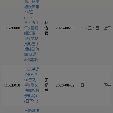
修】日語
初級密集
2A班
(一、
三、五上
林
1152E008
午)(基礎1
怡
2026-08-05
一、三、五
上午
續班課
君
程)(受颱
風影響上
期結業時
間 延滯
8/5開課)
日語基礎
1H班(含
50音教
丁
1152E018
學)(附文
紀
2026-08-02
日
下午
法解說教
祥
學影片)
(日下午)
日語基礎