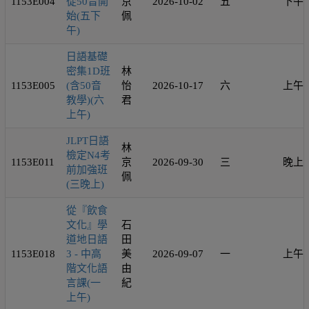
1153E004
從50音開
京
2026-10-02
五
下午
始(五下
佩
午)
日語基礎
密集1D班
林
1153E005
(含50音
怡
2026-10-17
六
上午
教學)(六
君
上午)
JLPT日語
林
檢定N4考
1153E011
京
2026-09-30
三
晚上
前加強班
佩
(三晚上)
從『飲食
文化』學
石
道地日語
田
1153E018
3 - 中高
美
2026-09-07
一
上午
階文化語
由
言課(一
紀
上午)