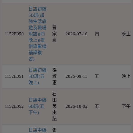
日語初級
5B班(加
強生活旅
遊及職場
曹
1152E050
用語)(四
家
2026-07-16
四
晚上
晚上)(提
豪
供錄影檔
補課複
習)
日語初級
楊
1152E051
5D班(五
淑
2026-09-11
五
晚上
晚上)
惠
石
日語中級
田
1152E052
6B班(五
美
2026-10-02
五
下午
下午)
由
紀
日語中級
張