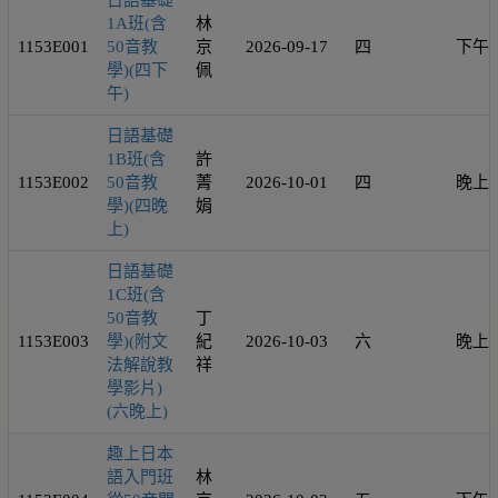
日語基礎
1A班(含
林
1153E001
50音教
京
2026-09-17
四
下午
學)(四下
佩
午)
日語基礎
1B班(含
許
1153E002
50音教
菁
2026-10-01
四
晚上
學)(四晚
娟
上)
日語基礎
1C班(含
50音教
丁
1153E003
學)(附文
紀
2026-10-03
六
晚上
法解說教
祥
學影片)
(六晚上)
趣上日本
語入門班
林