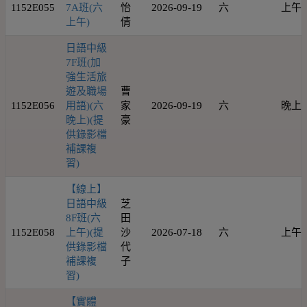
1152E055
7A班(六
怡
2026-09-19
六
上午
上午)
倩
日語中級
7F班(加
強生活旅
遊及職場
曹
1152E056
用語)(六
家
2026-09-19
六
晚上
晚上)(提
豪
供錄影檔
補課複
習)
【線上】
日語中級
芝
8F班(六
田
1152E058
上午)(提
沙
2026-07-18
六
上午
供錄影檔
代
補課複
子
習)
【實體