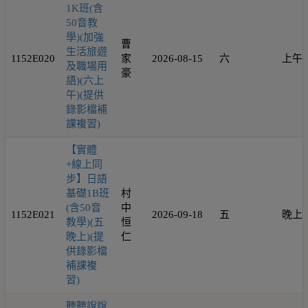
1K班(含
50音教
學)(加強
曹
生活旅遊
1152E020
家
2026-08-15
六
上午
及職場用
豪
語)(六上
午)(提供
錄影檔補
課複習)
【實體
+線上同
步】日語
基礎1B班
村
(含50音
中
1152E021
2026-09-18
五
晚上
教學)(五
恒
晚上)(提
仁
供錄影檔
補課複
習)
聽聽說說