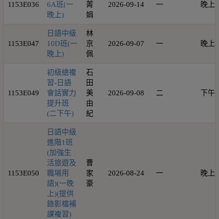
1153E036
6A班(一
菁
2026-09-14
一
晚上
晚上)
娟
日語中級
林
1153E047
10D班(一
京
2026-09-07
一
晚上
晚上)
佩
初級總複
石
習-日語
田
1153E049
會話實力
美
2026-09-08
二
下午
提升班
由
(二下午)
紀
日語中級
進階1班
(加強生
活旅遊及
曹
1153E050
職場用
家
2026-08-24
一
晚上
語)(一晚
豪
上)(提供
錄影檔補
課複習)