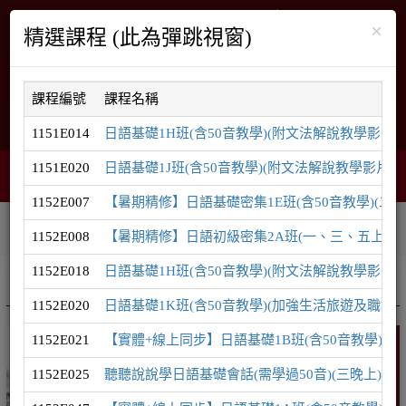
×
精選課程 (此為彈跳視窗)
課程編號
課程名稱
English
網站導覽
1151E014
日語基礎1H班(含50音教學)(附文法解說教學影片)(
1151E020
日語基礎1J班(含50音教學)(附文法解說教學影片)(
購物車
網頁選單
0
1152E007
【暑期精修】日語基礎密集1E班(含50音教學)(二
相關連結
課程系列
學員登入
1152E008
【暑期精修】日語初級密集2A班(一、三、五上午)(
1152E018
日語基礎1H班(含50音教學)(附文法解說教學影片)(
推廣課程
日語系列
1152E020
日語基礎1K班(含50音教學)(加強生活旅遊及職場用
1152E021
【實體+線上同步】日語基礎1B班(含50音教學)(五
日語
1152E025
聽聽說說學日語基礎會話(需學過50音)(三晚上)