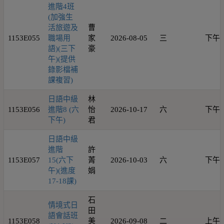
進階4班
(加強生
活旅遊及
曹
1153E055
職場用
家
2026-08-05
三
下午
語)(三下
豪
午)(提供
錄影檔補
課複習)
日語中級
林
1153E056
進階8 (六
怡
2026-10-17
六
下午
下午)
君
日語中級
進階
許
1153E057
15(六下
菁
2026-10-03
六
下午
午)(進度
娟
17-18課)
石
情境式日
田
語會話班
1153E058
美
2026-09-08
二
上午