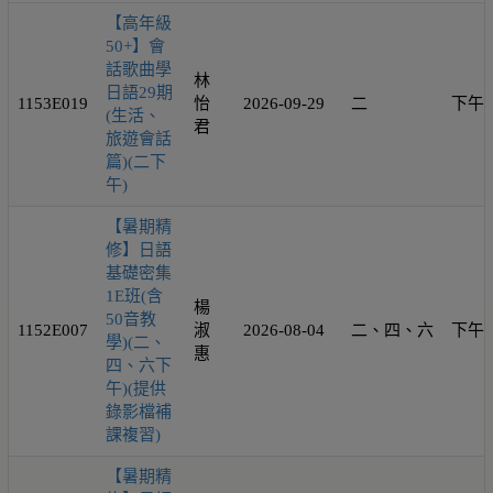
【高年級
50+】會
話歌曲學
林
日語29期
1153E019
怡
2026-09-29
二
下午
(生活、
君
旅遊會話
篇)(二下
午)
【暑期精
修】日語
基礎密集
1E班(含
楊
50音教
1152E007
淑
2026-08-04
二、四、六
下午
學)(二、
惠
四、六下
午)(提供
錄影檔補
課複習)
【暑期精