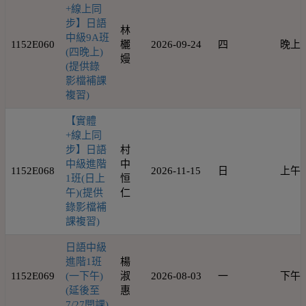
+線上同
步】日語
林
中級9A班
1152E060
欐
2026-09-24
四
晚上
(四晚上)
嫚
(提供錄
影檔補課
複習)
【實體
+線上同
步】日語
村
中級進階
中
1152E068
2026-11-15
日
上午
1班(日上
恒
午)(提供
仁
錄影檔補
課複習)
日語中級
進階1班
楊
1152E069
(一下午)
淑
2026-08-03
一
下午
(延後至
惠
7/27開課)