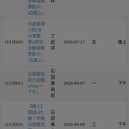
法解說教
祥
學影片)
(四晚上)
日語基礎
1J班(含
50音教
丁
1151E020
學)(附文
紀
2026-07-17
五
晚上
法解說教
祥
學影片)
(五晚上)
石
日語會話
田
能力初級
1153E015
美
2026-09-07
一
下午
I(N4)(一
由
下午)
紀
【線上】
閱讀x討
石
論！中級
田
1153E016
日語會話
美
2026-09-09
三
下午