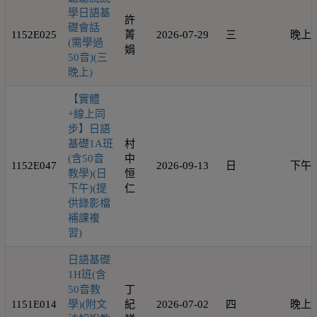
學日語基
許
礎會話
1152E025
菁
2026-07-29
三
晚上
(需學過
娟
50音)(三
晚上)
【實體
+線上同
步】日語
基礎1A班
村
(含50音
中
1152E047
2026-09-13
日
下午
教學)(日
恒
下午)(提
仁
供錄影檔
補課複
習)
日語基礎
1H班(含
50音教
丁
1151E014
學)(附文
紀
2026-07-02
四
晚上