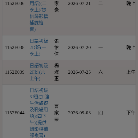
1152E036
用語)(二
家
2026-07-21
二
晚上
晚上)(提
豪
供錄影檔
補課複
習)
日語初級
張
1152E038
2D班(一
怡
2026-07-20
一
晚上
晚上)
倩
日語初級
楊
1152E039
2F班(六
淑
2026-07-25
六
上午
上午)
惠
日語初級
3J班(加強
生活旅遊
曹
及職場用
1152E044
家
2026-09-03
四
下午
語)(四下
豪
午)(提供
錄影檔補
課複習)