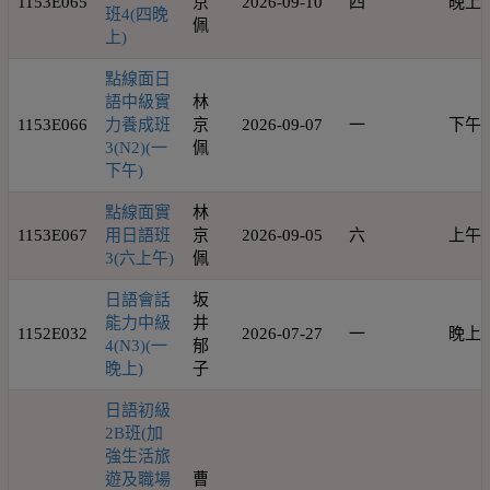
1153E065
京
2026-09-10
四
晚上
班4(四晚
佩
上)
點線面日
語中級實
林
1153E066
力養成班
京
2026-09-07
一
下午
3(N2)(一
佩
下午)
點線面實
林
1153E067
用日語班
京
2026-09-05
六
上午
3(六上午)
佩
日語會話
坂
能力中級
井
1152E032
2026-07-27
一
晚上
4(N3)(一
郁
晚上)
子
日語初級
2B班(加
強生活旅
遊及職場
曹