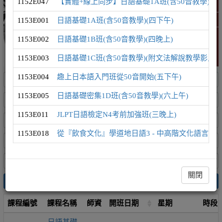
1152E047
【實體+線上同步】日語基礎1A班(含50音教學)(日
日語學習地圖
1153E001
日語基礎1A班(含50音教學)(四下午)
精選課程 (此為彈跳視窗)
1153E002
日語基礎1B班(含50音教學)(四晚上)
1153E003
日語基礎1C班(含50音教學)(附文法解說教學影片)(
1153E004
趣上日本語入門班從50音開始(五下午)
1153E005
日語基礎密集1D班(含50音教學)(六上午)
1153E011
JLPT日語檢定N4考前加強班(三晚上)
1153E018
從『飲食文化』學道地日語3 - 中高階文化語言課(
關閉
搜尋
課程編號
課程名稱
師資
開班日期
星期
時段