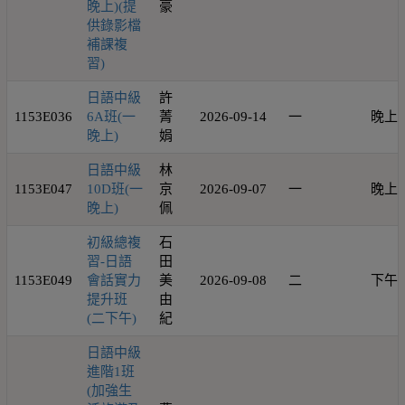
晚上)(提
豪
供錄影檔
補課複
習)
日語中級
許
1153E036
6A班(一
菁
2026-09-14
一
晚上
晚上)
娟
日語中級
林
1153E047
10D班(一
京
2026-09-07
一
晚上
晚上)
佩
初級總複
石
習-日語
田
1153E049
會話實力
美
2026-09-08
二
下午
提升班
由
(二下午)
紀
日語中級
進階1班
(加強生