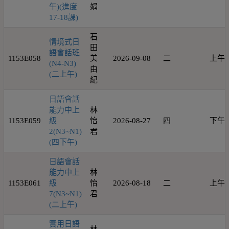
午)(進度
娟
17-18課)
石
情境式日
田
語會話班
1153E058
美
2026-09-08
二
上午
(N4-N3)
由
(二上午)
紀
日語會話
能力中上
林
1153E059
級
怡
2026-08-27
四
下午
2(N3~N1)
君
(四下午)
日語會話
能力中上
林
1153E061
級
怡
2026-08-18
二
上午
7(N3~N1)
君
(二上午)
實用日語