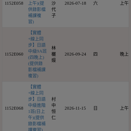
1152E058
上午)(提
沙
2026-07-18
六
上午
供錄影檔
代
補課複
子
習)
【實體
+線上同
步】日語
林
中級9A班
1152E060
欐
2026-09-24
四
晚上
(四晚上)
嫚
(提供錄
影檔補課
複習)
【實體
+線上同
步】日語
村
中級進階
中
1152E068
2026-11-15
日
上午
1班(日上
恒
午)(提供
仁
錄影檔補
課複習)