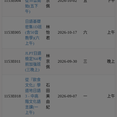
1153E004
從50音開
京
2026-10-02
五
下午
始(五下
佩
午)
日語基礎
密集1D班
林
1153E005
(含50音
怡
2026-10-17
六
上午
教學)(六
君
上午)
JLPT日語
林
檢定N4考
1153E011
京
2026-09-30
三
晚上
前加強班
佩
(三晚上)
從『飲食
文化』學
石
道地日語
田
1153E018
3 - 中高
美
2026-09-07
一
上午
階文化語
由
言課(一
紀
上午)