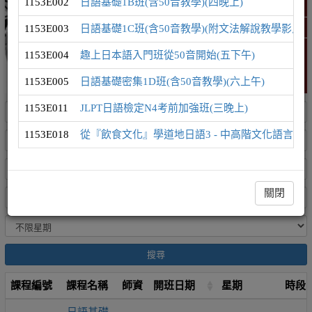
1153E002
日語基礎1B班(含50音教學)(四晚上)
日語學習地圖
1153E003
日語基礎1C班(含50音教學)(附文法解說教學影片)(
精選課程 (此為彈跳視窗)
1153E004
趣上日本語入門班從50音開始(五下午)
1153E005
日語基礎密集1D班(含50音教學)(六上午)
1153E011
JLPT日語檢定N4考前加強班(三晚上)
1153E018
從『飲食文化』學道地日語3 - 中高階文化語言課(
關閉
搜尋
課程編號
課程名稱
師資
開班日期
星期
時段