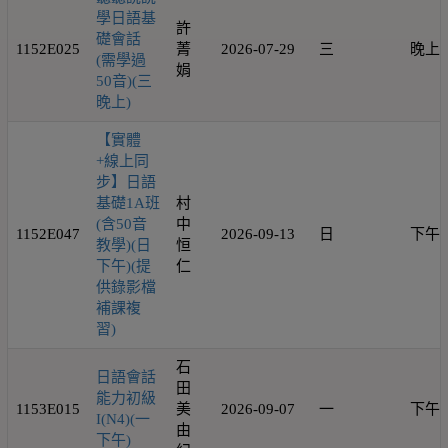
學日語基
許
礎會話
1152E025
菁
2026-07-29
三
晚上
(需學過
娟
50音)(三
晚上)
【實體
+線上同
步】日語
基礎1A班
村
(含50音
中
1152E047
2026-09-13
日
下午
教學)(日
恒
下午)(提
仁
供錄影檔
補課複
習)
石
日語會話
田
能力初級
1153E015
美
2026-09-07
一
下午
I(N4)(一
由
下午)