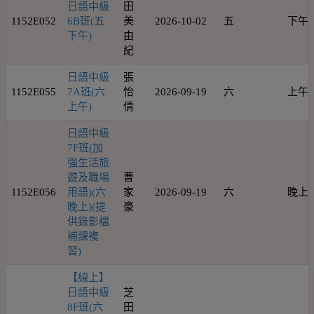
日語中級
田
1152E052
6B班(五
美
2026-10-02
五
下午
下午)
由
紀
日語中級
張
1152E055
7A班(六
怡
2026-09-19
六
上午
上午)
倩
日語中級
7F班(加
強生活旅
遊及職場
曹
1152E056
用語)(六
家
2026-09-19
六
晚上
晚上)(提
豪
供錄影檔
補課複
習)
【線上】
日語中級
芝
8F班(六
田