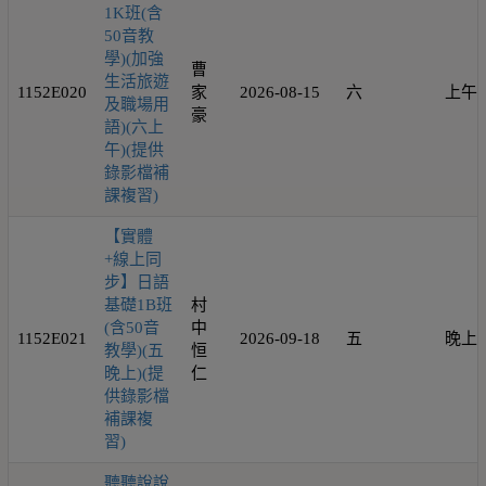
1K班(含
50音教
學)(加強
曹
生活旅遊
1152E020
家
2026-08-15
六
上午
及職場用
豪
語)(六上
午)(提供
錄影檔補
課複習)
【實體
+線上同
步】日語
基礎1B班
村
(含50音
中
1152E021
2026-09-18
五
晚上
教學)(五
恒
晚上)(提
仁
供錄影檔
補課複
習)
聽聽說說