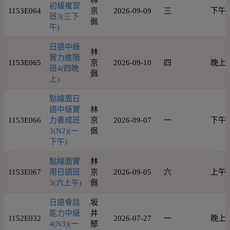
林
初級複習
1153E064
京
2026-09-09
三
下午
班3(三下
佩
午)
日語中級
林
實力進階
1153E065
京
2026-09-10
四
晚上
班4(四晚
佩
上)
點線面日
語中級實
林
1153E066
力養成班
京
2026-09-07
一
下午
3(N2)(一
佩
下午)
點線面實
林
1153E067
用日語班
京
2026-09-05
六
上午
3(六上午)
佩
日語會話
坂
能力中級
井
1152E032
2026-07-27
一
晚上
4(N3)(一
郁