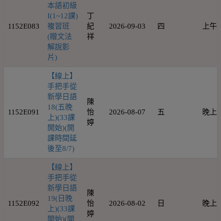
本語初級
I(1~12課)
丁
1152E083
複習班
紀
2026-09-03
四
上午
(贈文法
祥
解說影
片)
【線上】
手把手從
新學日語
陳
18(五晚
1152E091
怡
2026-08-07
五
晚上
上)(33課
婷
開始)(開
課時間延
後至8/7)
【線上】
手把手從
新學日語
陳
19(日晚
1152E092
怡
2026-08-02
日
晚上
上)(33課
婷
開始)(開