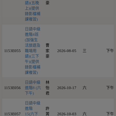
語)(五晚
豪
上)(提供
錄影檔補
課複習)
日語中級
進階4班
(加強生
活旅遊及
曹
1153E055
職場用
家
2026-08-05
三
下午
語)(三下
豪
午)(提供
錄影檔補
課複習)
日語中級
林
1153E056
進階8 (六
怡
2026-10-17
六
下午
下午)
君
日語中級
進階
許
1153E057
15(六下
菁
2026-10-03
六
下午