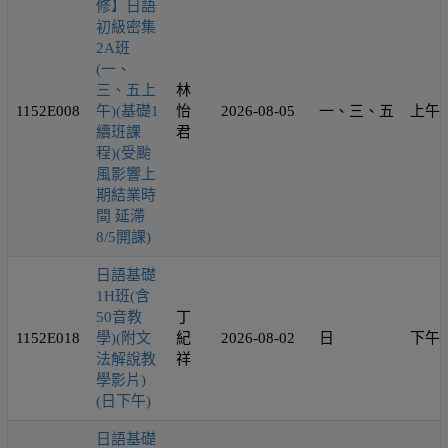
修】日語
初級密集
2A班
(一、
三、五上
林
1152E008
午)(基礎1
怡
2026-08-05
一、三、五
上午
續班課
君
程)(受颱
風影響上
期結業時
間 延滯
8/5開課)
日語基礎
1H班(含
50音教
丁
1152E018
學)(附文
紀
2026-08-02
日
下午
法解說教
祥
學影片)
(日下午)
日語基礎