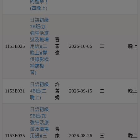
的進擊！
(四晚上)
日語初級
3B班(加
強生活旅
遊及職場
曹
1153E025
用語)(二
家
2026-10-06
二
晚上
晚上)(提
豪
供錄影檔
補課複
習)
日語初級
許
1153E031
4B班(二
菁
2026-09-15
二
晚上
晚上)
娟
日語初級
5B班(加
強生活旅
遊及職場
曹
1153E035
用語)(三
家
2026-08-26
三
晚上