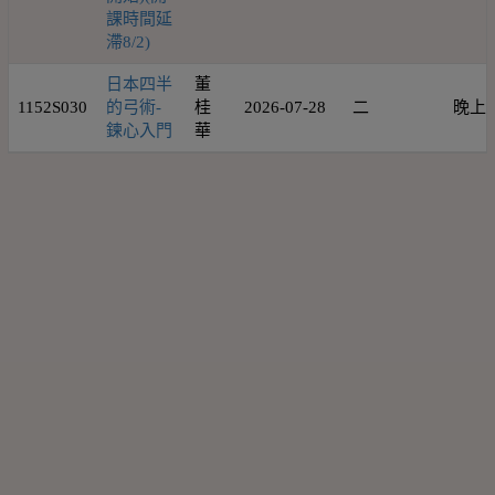
課時間延
滯8/2)
日本四半
董
1152S030
的弓術-
桂
2026-07-28
二
晚上
鍊心入門
華