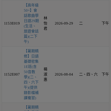
【高年級
50+】會
話歌曲學
林
日語29期
1153E019
怡
2026-09-29
二
下午
(生活、
君
旅遊會話
篇)(二下
午)
【暑期精
修】日語
基礎密集
1E班(含
楊
50音教
1152E007
淑
2026-08-04
二、四、六
下午
學)(二、
惠
四、六下
午)(提供
錄影檔補
課複習)
【暑期精