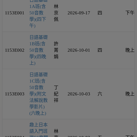
日語基礎
1A班(含
林
1153E001
50音教
京
2026-09-17
四
下午
學)(四下
佩
午)
日語基礎
1B班(含
許
1153E002
50音教
菁
2026-10-01
四
晚上
學)(四晚
娟
上)
日語基礎
1C班(含
50音教
丁
1153E003
學)(附文
紀
2026-10-03
六
晚上
法解說教
祥
學影片)
(六晚上)
趣上日本
語入門班
林