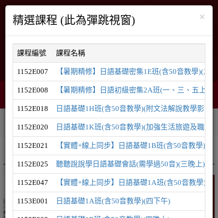
×
精選課程 (此為彈跳視窗)
課程編號
課程名稱
English
網站導覽
1152E007
【暑期精修】日語基礎密集1E班(含50音教學)(二
1152E008
【暑期精修】日語初級密集2A班(一、三、五上午)(
智能客服
購物車
網頁選單
0
1152E018
日語基礎1H班(含50音教學)(附文法解說教學影片)(
相關連結
課程系列
學員登入
1152E020
日語基礎1K班(含50音教學)(加強生活旅遊及職場用
1152E021
【實體+線上同步】日語基礎1B班(含50音教學)(五
推廣課程
日語系列
1152E025
聽聽說說學日語基礎會話(需學過50音)(三晚上)
1152E047
【實體+線上同步】日語基礎1A班(含50音教學)(日
日語
1153E001
日語基礎1A班(含50音教學)(四下午)