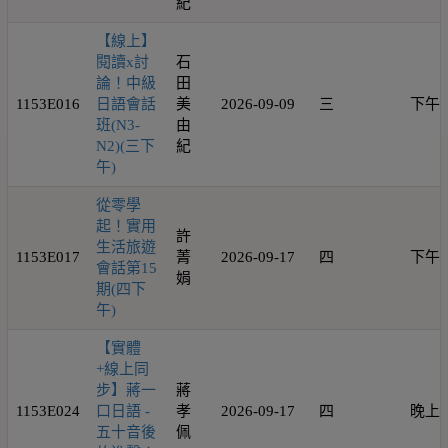
紀
【線上】
閱讀x討
石
論！中級
田
1153E016
日語會話
美
2026-09-09
三
下午
班(N3-
由
N2)(三下
紀
午)
從零學
起！實用
許
生活旅遊
1153E017
菁
2026-09-17
四
下午
會話第15
娟
期(四下
午)
【實體
+線上同
步】蔣一
蔣
1153E024
口日語 -
孝
2026-09-17
四
晚上
五十音後
佩