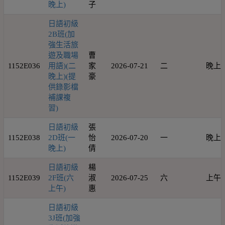
晚上)
子
日語初級
2B班(加
強生活旅
遊及職場
曹
1152E036
用語)(二
家
2026-07-21
二
晚上
晚上)(提
豪
供錄影檔
補課複
習)
日語初級
張
1152E038
2D班(一
怡
2026-07-20
一
晚上
晚上)
倩
日語初級
楊
1152E039
2F班(六
淑
2026-07-25
六
上午
上午)
惠
日語初級
3J班(加強