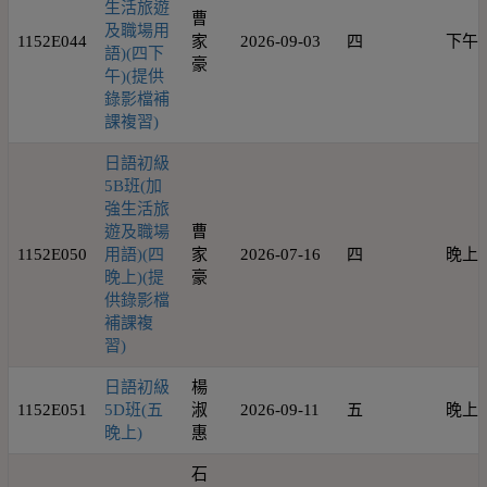
生活旅遊
曹
及職場用
1152E044
家
2026-09-03
四
下午
語)(四下
豪
午)(提供
錄影檔補
課複習)
日語初級
5B班(加
強生活旅
遊及職場
曹
1152E050
用語)(四
家
2026-07-16
四
晚上
晚上)(提
豪
供錄影檔
補課複
習)
日語初級
楊
1152E051
5D班(五
淑
2026-09-11
五
晚上
晚上)
惠
石