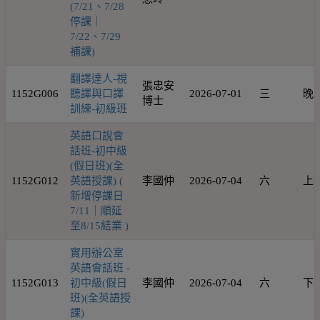
(7/21、7/28
停課｜
7/22、7/29
補課)
翻譯達人-視
張忠安
1152G006
聽譯與口譯
2026-07-01
三
晚
博士
訓練-初級班
英語口說會
話班-初中級
(假日班)(全
1152G012
英語授課) (
李國仲
2026-07-04
六
上
新增停課日
7/11｜順延
至8/15結業 )
實用辦公室
英語會話班 -
1152G013
初中級(假日
李國仲
2026-07-04
六
下
班)(全英語授
課)