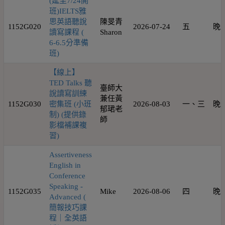
(延至7/24開
班)IELTS雅
思英語聽說
陳旻青
1152G020
2026-07-24
五
晚
讀寫課程 (
Sharon
6-6.5分準備
班)
【線上】
TED Talks 聽
臺師大
說讀寫訓練
兼任黃
1152G030
密集班 (小班
2026-08-03
一、三
晚
郁珺老
制) (提供錄
師
影檔補課複
習)
Assertiveness
English in
Conference
Speaking -
1152G035
Mike
2026-08-06
四
晚
Advanced (
簡報技巧課
程｜全英語