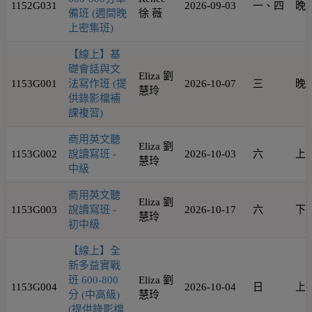
1152G031
2026-09-03
一、四
晚
備班 (週間晚
徐 薇
上密集班)
【線上】基
礎會話與文
Eliza 劉
1153G001
法寫作班 (提
2026-10-07
三
晚
慧玲
供錄影檔補
課複習)
商用英文聽
Eliza 劉
1153G002
說讀寫班 -
2026-10-03
六
上
慧玲
中級
商用英文聽
Eliza 劉
1153G003
說讀寫班 -
2026-10-17
六
下
慧玲
初中級
【線上】全
新多益實戰
班 600-800
Eliza 劉
1153G004
2026-10-04
日
上
分 (中高級)
慧玲
(提供錄影檔