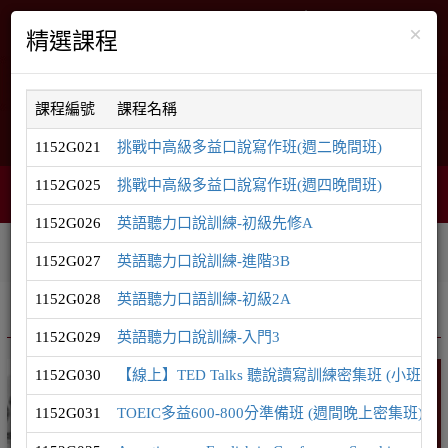
×
精選課程
課程編號
課程名稱
English
網站導覽
1152G021
挑戰中高級多益口說寫作班(週二晚間班)
1152G025
挑戰中高級多益口說寫作班(週四晚間班)
智能客服
購物車
網頁選單
0
1152G026
英語聽力口說訓練-初級先修A
相關連結
課程系列
學員登入
1152G027
英語聽力口說訓練-進階3B
1152G028
英語聽力口語訓練-初級2A
推廣課程
英語系列
1152G029
英語聽力口說訓練-入門3
1152G030
【線上】TED Talks 聽說讀寫訓練密集班 (小班制
英語
1152G031
TOEIC多益600-800分準備班 (週間晚上密集班)