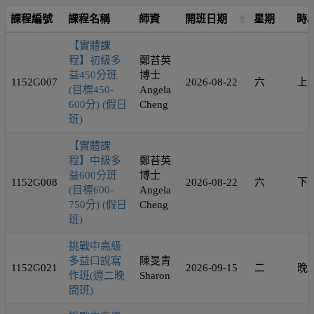
課程編號
課程名稱
師資
開班日期
星期
時
【實體課
程】初級多
鄭苔英
益450分班
博士
1152G007
2026-08-22
六
上
(目標450-
Angela
600分) (假日
Cheng
班)
【實體課
程】中級多
鄭苔英
益600分班
博士
1152G008
2026-08-22
六
下
(目標600-
Angela
750分) (假日
Cheng
班)
挑戰中高級
多益口說寫
陳旻青
1152G021
2026-09-15
二
晚
作班(週二晚
Sharon
間班)