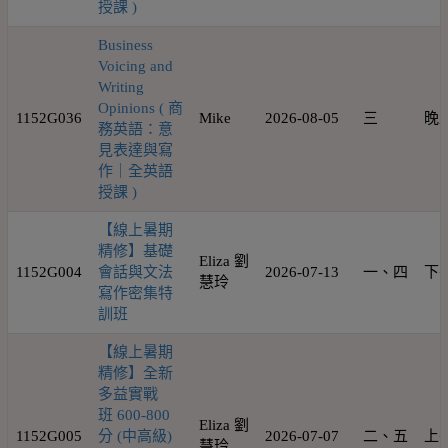
授課 )
Business
Voicing and
Writing
Opinions ( 商
1152G036
Mike
2026-08-05
三
晚
務英語：意
見表達與寫
作｜全英語
授課 )
【線上暑期
精修】基礎
Eliza 劉
1152G004
會話與文法
2026-07-13
一、四
下
慧玲
寫作密集特
訓班
【線上暑期
精修】全新
多益實戰
班 600-800
Eliza 劉
1152G005
分 (中高級)
2026-07-07
二、五
上
慧玲