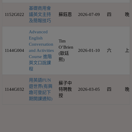
基礎商用會
1152G022
議英文主持
蘇鈺恩
2026-07-09
四
晚
及簡報技巧
Advanced
English
Tim
Conversation
O’Brien
1144G004
and Activities
2026-01-10
六
上
(歐廷
Course 進階
熙)
英文口說課
程
用英語FUN
蘇子中
遊世界(有興
1144G032
特聘教
2026-03-05
四
晚
趣可登記下
授
期開課通知)