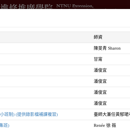
借
進修學分班
國際與兩岸交流
測驗與培訓
企業委訓
師資
智
陳旻青 Sharon
甘甯
潘俊宜
潘俊宜
潘俊宜
列
潘俊宜
 (小班制) (提供錄影檔補課複習)
臺師大兼任黃郁珺
集班)
Renée 徐 薇