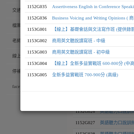
1152G035
Assertiveness English in Conferenc
交通/校園配置
1152G036
Business Voicing and Writing O
師大生英語文獎勵課程
檔案下載
1153G001
【線上】基礎會話與文法寫作班 (提供錄
1153G002
商用英文聽說讀寫班 - 中級
老師專訪
課程編號
課程名稱
1153G003
商用英文聽說讀寫班 - 初中級
線上藝廊
1152G007
【實體課程】初級多益
1153G004
【線上】全新多益實戰班 600-800分 (中
停補課查詢
1152G008
【實體課程】中級多益
1153G005
全新多益實戰班 700-900分 (高級)
facebook粉絲團
1152G021
挑戰中高級多益口
1152G025
挑戰中高級多益口
1152G026
英語聽力口說訓練
1152G027
英語聽力口說訓練
1152G028
英語聽力口語訓練