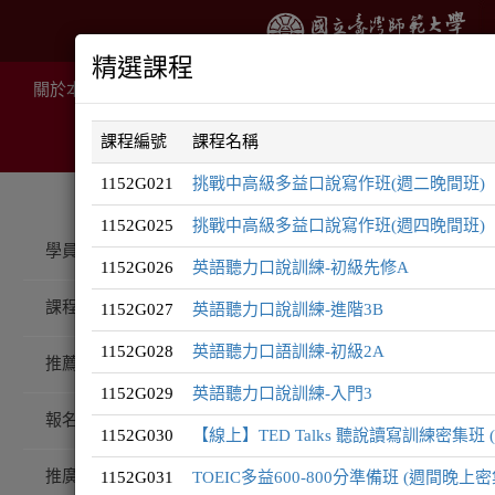
精選課程
關於本院
推廣課程
線上課程
住宿服務
場地租
課程編號
課程名稱
1152G021
挑戰中高級多益口說寫作班(週二晚間班)
1152G025
挑戰中高級多益口說寫作班(週四晚間班)
推廣課程
英語系列
學員登入
1152G026
英語聽力口說訓練-初級先修A
課程總覽
1152G027
英語聽力口說訓練-進階3B
英語
1152G028
英語聽力口語訓練-初級2A
系
推薦課程
1152G029
英語聽力口說訓練-入門3
報名注意事項
1152G030
【線上】TED Talks 聽說讀寫訓練密集班
推廣QA
1152G031
TOEIC多益600-800分準備班 (週間晚上密