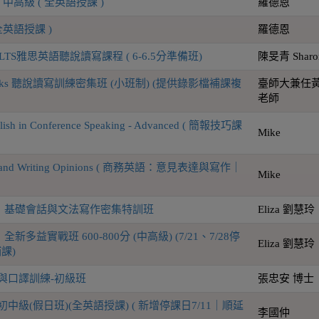
中高級 ( 全英語授課 )
羅德恩
全英語授課 )
羅德恩
IELTS雅思英語聽說讀寫課程 ( 6-6.5分準備班)
陳旻青 Sharo
alks 聽說讀寫訓練密集班 (小班制) (提供錄影檔補課複
臺師大兼任
老師
nglish in Conference Speaking - Advanced ( 簡報技巧課
Mike
)
ing and Writing Opinions ( 商務英語：意見表達與寫作｜
Mike
】基礎會話與文法寫作密集特訓班
Eliza 劉慧玲
多益實戰班 600-800分 (中高級) (7/21、7/28停
Eliza 劉慧玲
補課)
與口譯訓練-初級班
張忠安 博士
中級(假日班)(全英語授課) ( 新增停課日7/11｜順延
李國仲