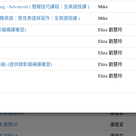
e Speaking - Advanced ( 簡報技巧課程｜全英語授課 )
Mike
pinions ( 商務英語：意見表達與寫作｜全英語授課 )
Mike
影檔補課複習)
Eliza 劉慧玲
Eliza 劉慧玲
師資
Eliza 劉慧玲
鄭苔英博士 An
450分班 (目標450-600分) (假日班)
Cheng
高級) (提供錄影檔補課複習)
Eliza 劉慧玲
鄭苔英博士 An
600分班 (目標600-750分) (假日班)
Eliza 劉慧玲
Cheng
說寫作班(週二晚間班)
陳旻青 Sharo
說寫作班(週四晚間班)
甘甯
-初級先修A
潘俊宜
-進階3B
潘俊宜
-初級2A
潘俊宜