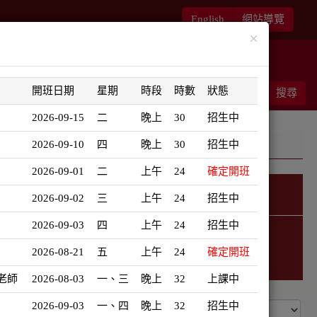
English
網站導覽
×
華語書苑
師大新文藝復興
開班日期
星期
時段
時數
狀態
能客服
結帳
搜尋
0
2026-09-15
二
晚上
30
招生中
2026-09-10
四
晚上
30
招生中
2026-09-01
二
上午
24
確定開班
2026-09-02
三
上午
24
招生中
精選課程
2026-09-03
四
上午
24
招生中
2026-08-21
五
上午
24
確定開班
老師
2026-08-03
一、三
晚上
32
上課中
2026-09-03
一、四
晚上
32
招生中