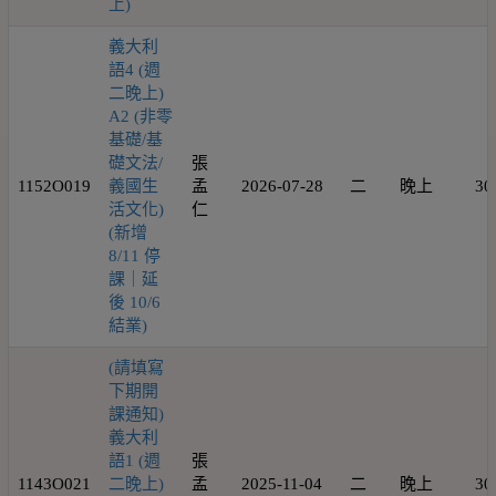
上)
義大利
語4 (週
二晚上)
A2 (非零
基礎/基
礎文法/
張
1152O019
義國生
孟
2026-07-28
二
晚上
30
活文化)
仁
(新增
8/11 停
課｜延
後 10/6
結業)
(請填寫
下期開
課通知)
義大利
語1 (週
張
1143O021
二晚上)
孟
2025-11-04
二
晚上
30