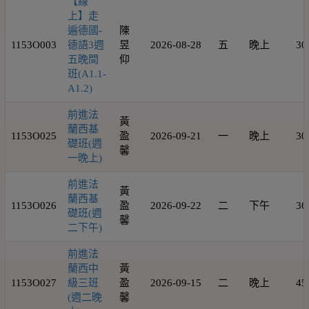
【線
上】走
遍德國-
陳
1153O003
德語3週
昱
2026-08-28
五
晚上
30
五晚間
仰
班(A1.1-
A1.2)
前進法
黃
蘭西基
1153O025
盈
2026-09-21
一
晚上
30
礎班(週
馨
一晚上)
前進法
黃
蘭西基
1153O026
盈
2026-09-22
二
下午
36
礎班(週
馨
二下午)
前進法
蘭西中
黃
1153O027
級三班
盈
2026-09-15
二
晚上
45
(週二晚
馨