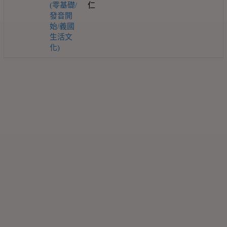
(零基礎/
仁
發音開
始/義國
生活文
化)