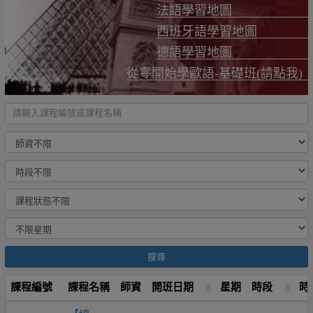
法語學習地圖
西班牙語學習地圖
德語學習地圖
從零開始學歐語-基礎班(請點我)
搜尋
課程編號
課程名稱
師資
開班日期
星期
時段
時