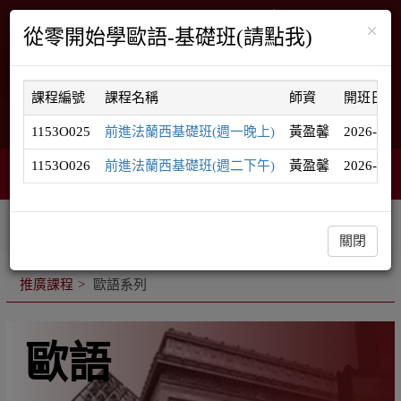
×
從零開始學歐語-基礎班(請點我)
課程編號
課程名稱
師資
開班日期
English
網站導覽
1153O025
前進法蘭西基礎班(週一晚上)
黃盈馨
2026-09-
1153O026
前進法蘭西基礎班(週二下午)
黃盈馨
2026-09-
智能客服
購物車
網頁選單
0
相關連結
課程系列
學員登入
關閉
推廣課程
歐語系列
歐語