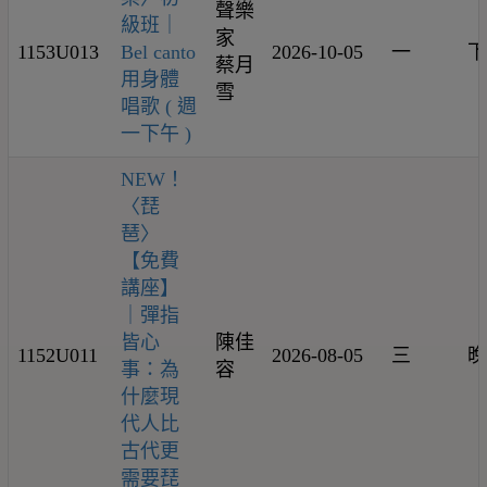
聲樂
級班｜
家
1153U013
Bel canto
2026-10-05
一
下
蔡月
用身體
雪
唱歌 ( 週
一下午 )
NEW！
〈琵
琶〉
【免費
講座】
｜彈指
皆心
陳佳
1152U011
2026-08-05
三
晚
事：為
容
什麼現
代人比
古代更
需要琵