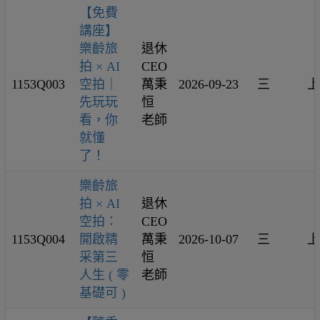
【免費
講座】
樂齡旅
退休
拍 × AI
CEO
1153Q003
空拍｜
萬秉
2026-09-23
三
上
先玩玩
恒
看，你
老師
就懂
了！
樂齡旅
拍 × AI
退休
空拍：
CEO
1153Q004
開啟精
萬秉
2026-10-07
三
上
采第三
恒
人生 ( 零
老師
基礎可 )