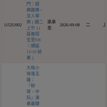
門｜經
典雅樂 •
文人琴
樂 ( 週二
梁承
1152U002
2026-09-08
二
上
上午 ) (
忠
延後招
生至9/8
｜順延
11/10 結
業 )
大珠小
珠落玉
盤：
「柳
琴、中
阮」演
奏基礎