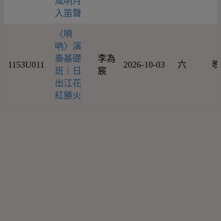
風明月
入笛聲
〈嗩
吶〉演
奏基礎
李為
1153U011
2026-10-03
六
晚
班｜日
宸
出江花
紅勝火