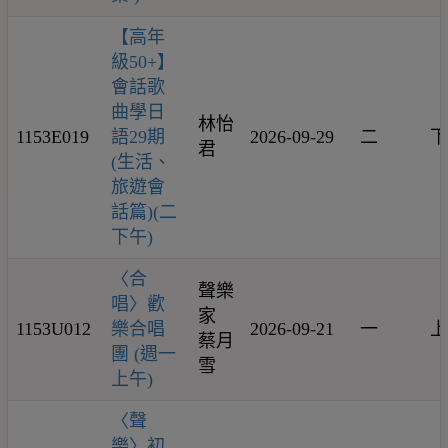
【高年
級50+】
會話歌
曲學日
林怡
1153E019
語29期
2026-09-29
二
下
君
(生活、
旅遊會
話篇)(二
下午)
〈合
聲樂
唱〉歡
家
1153U012
樂合唱
2026-09-21
一
上
蔡月
團 (週一
雪
上午)
〈聲
樂〉初