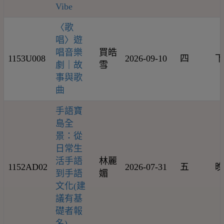
Vibe
〈歌
唱〉遊
唱音樂
買皓
1153U008
2026-09-10
四
下
劇｜故
雪
事與歌
曲
手語寶
島全
景：從
日常生
活手語
林麗
1152AD02
2026-07-31
五
晚
到手語
媚
文化(建
議有基
礎者報
名)