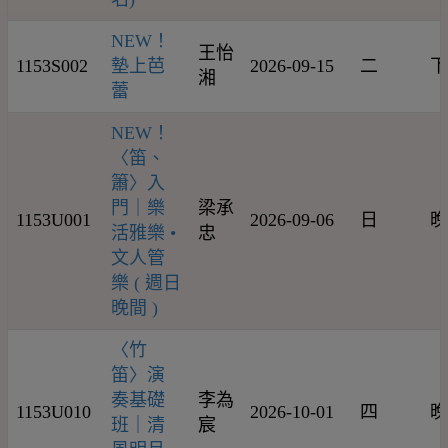
NEW！
王怡
1153S002
墊上芭
2026-09-15
二
下
湘
蕾
NEW！
〈笛、
簫〉入
門｜樂
梁承
1153U001
2026-09-06
日
晚
活雅樂 •
忠
文人管
樂 ( 週日
晚間 )
〈竹
笛〉演
奏基礎
李為
1153U010
2026-10-01
四
晚
班｜清
宸