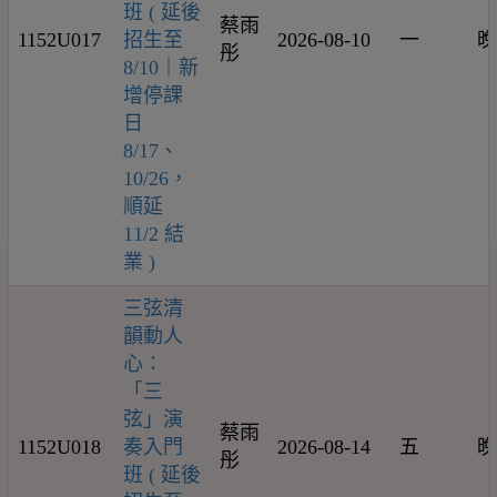
班 ( 延後
蔡雨
1152U017
招生至
2026-08-10
一
晚
彤
8/10｜新
增停課
日
8/17、
10/26，
順延
11/2 結
業 )
三弦清
韻動人
心：
「三
弦」演
蔡雨
1152U018
奏入門
2026-08-14
五
晚
彤
班 ( 延後