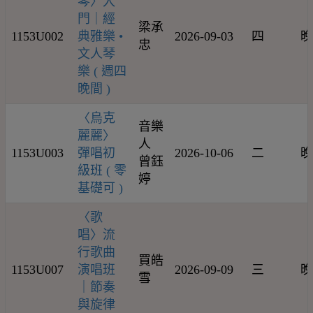
琴〉入
門｜經
梁承
1153U002
典雅樂 •
2026-09-03
四
晚
忠
文人琴
樂 ( 週四
晚間 )
〈烏克
音樂
麗麗〉
人
1153U003
彈唱初
2026-10-06
二
晚
曾鈺
級班 ( 零
婷
基礎可 )
〈歌
唱〉流
行歌曲
買皓
1153U007
演唱班
2026-09-09
三
晚
雪
｜節奏
與旋律