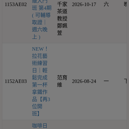
級入門
1153AE02
千家
2026-10-17
六
晚
班 第4期
茶道
( 可輔導
教授
取證｜
鄭姵
週六晚
萱
上 )
NEW！
拉花藝
術練習
日｜輕
鬆完成
范育
1152AE03
2026-08-24
一
下
第一杯
維
拿鐵作
品【再3
位開
班】
咖啡日