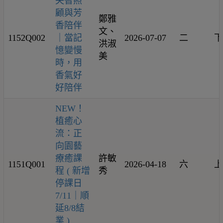
失智照
顧與芳
鄭雅
香陪伴
文、
1152Q002
｜當記
2026-07-07
二
下
洪淑
憶變慢
美
時，用
香氣好
好陪伴
NEW！
植癒心
流：正
向園藝
療癒課
許敏
1151Q001
2026-04-18
六
上
程 ( 新增
秀
停課日
7/11｜順
延8/8結
業 )