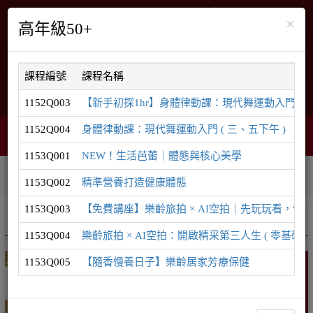
×
高年級50+
課程編號
課程名稱
English
網站導覽
1152Q003
【新手初探1hr】身體律動課：現代舞運動入門 ( 9/2 下
1152Q004
身體律動課：現代舞運動入門 ( 三、五下午 )
智能客服
購物車
網頁選單
0
1153Q001
NEW！生活芭蕾｜體態與核心美學
相關連結
課程系列
學員登入
1153Q002
精準營養打造健康體態
1153Q003
【免費講座】樂齡旅拍 × AI空拍｜先玩玩看，你
推廣課程
樂齡 / 50無限
1153Q004
樂齡旅拍 × AI空拍：開啟精采第三人生 ( 零基礎可 
1153Q005
【隨香慢養日子】樂齡居家芳療保健
樂齡 / 50無限