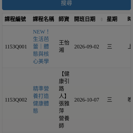
搜尋
課程編號
課程名稱
師資
開班日期
星期
時
NEW！
生活芭
王怡
1153Q001
蕾｜體
2026-09-02
三
上
湘
態與核
心美學
【健
康引
精準營
路
養打造
人】
1153Q002
2026-10-07
三
晚
健康體
張雅
態
萍
營養
師