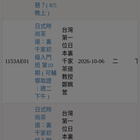
琶？( 8/5
晚上 )
日式時
台灣
尚茶
第一
道：裏
位日
千家初
本裏
級入門
1153AE01
千家
2026-10-06
二
下
班 第10
茶道
期 ( 可輔
教授
導取證
鄭姵
｜週二
萱
下午 )
日式時
台灣
尚茶
第一
道：裏
位日
千家初
本裏