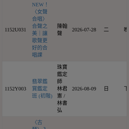
NEW！
〈女聲
合唱〉
合聲之
陳翰
1152U031
2026-07-28
二
晚
美｜讓
聲
歌聲更
好的合
唱課
珠寶
鑑定
翡翠鑑
師
1152Y003
賞鑑定
林君
2026-08-09
日
下
班 (初階)
憲 /
林書
弘
〈古