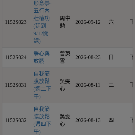
形意拳-
五行內
壯樁功
周中
1152S023
2026-09-12
六
下
(延到
勲
9/12開
課)
靜心與
曾英
1152S024
2026-08-23
日
下
放鬆
雪
自我筋
膜放鬆
吳雯
1152S031
2026-08-11
二
下
(週二下
心
午)
自我筋
膜放鬆
吳雯
1152S032
2026-08-13
四
下
(週四下
心
午)