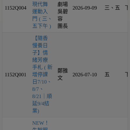
現代舞
劇場
1152Q004
2026-09-09
三、五
下
運動入
吳碧
門 ( 三、
容
五下午 )
團長
【隨香
慢養日
子】情
緒芳療
手札 ( 新
鄭雅
1152Q001
增停課
2026-07-10
五
下
文
日7/10、
8/7、
8/21｜順
延9/4結
業)
NEW！