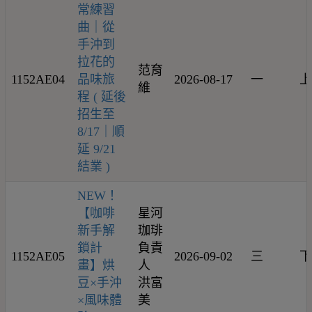
常練習
曲｜從
手沖到
拉花的
范育
1152AE04
品味旅
2026-08-17
一
上
維
程 ( 延後
招生至
8/17｜順
延 9/21
結業 )
NEW！
【咖啡
星河
新手解
珈琲
鎖計
負責
1152AE05
2026-09-02
三
下
畫】烘
人
豆×手沖
洪富
×風味體
美