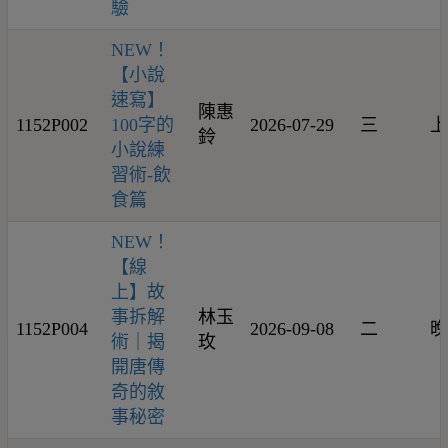
驗
NEW！
【小說
速寫】
陳惠
1152P002
100字的
2026-07-29
三
上
鈴
小說練
習術-飲
食篇
NEW！
【線
上】故
事拆解
林玉
1152P004
2026-09-08
二
晚
術｜揭
玫
開唐傳
奇的敘
事秘密