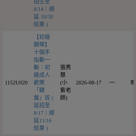
招生至
8/14｜順
延 10/30
結業 )
【初級
鋼琴】
十個手
指動一
動：初
張秀
級成人
慧
1152U020
歡樂
(小
2026-08-17
一
晚
「鍵
紫老
盤」班 (
師)
延招至
8/17｜順
延11/16
結業 )