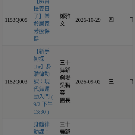
【隨香
慢養日
子】樂
鄭雅
1153Q005
2026-10-29
四
下
齡居家
文
芳療保
健
【新手
初探
三十
1hr】身
舞蹈
體律動
劇場
1152Q003
課：現
2026-09-02
三
下
吳碧
代舞運
容
動入門 (
團長
9/2 下午
13:30 )
身體律
三十
動課：
舞蹈