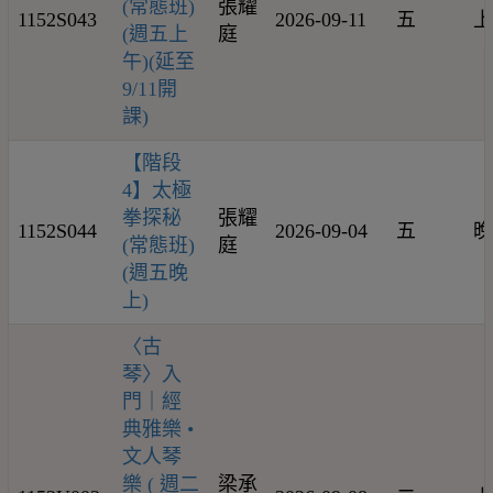
(常態班)
張耀
1152S043
2026-09-11
五
上
(週五上
庭
午)(延至
9/11開
課)
【階段
4】太極
拳探秘
張耀
1152S044
2026-09-04
五
晚
(常態班)
庭
(週五晚
上)
〈古
琴〉入
門｜經
典雅樂 •
文人琴
樂 ( 週二
梁承