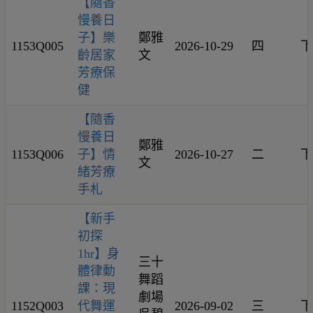
【隨香
慢養日
子】樂
鄭雅
1153Q005
2026-10-29
四
下
齡居家
文
芳療保
健
【隨香
慢養日
鄭雅
1153Q006
子】情
2026-10-27
二
下
文
緒芳療
手札
【新手
初探
1hr】身
三十
體律動
舞蹈
課：現
劇場
1152Q003
代舞運
2026-09-02
三
下