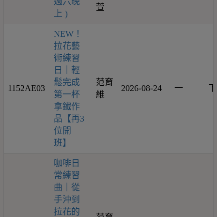
週六晚
萱
上 )
NEW！
拉花藝
術練習
日｜輕
鬆完成
范育
1152AE03
2026-08-24
一
下
第一杯
維
拿鐵作
品【再3
位開
班】
咖啡日
常練習
曲｜從
手沖到
拉花的