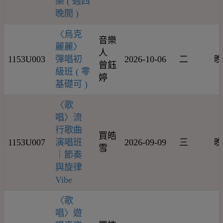
樂 ( 週四
晚間 )
〈烏克
音樂
麗麗〉
人
1153U003
彈唱初
2026-10-06
二
晚
曾鈺
級班 ( 零
婷
基礎可 )
〈歌
唱〉流
行歌曲
買皓
1153U007
演唱班
2026-09-09
三
晚
雪
｜節奏
與旋律
Vibe
〈歌
唱〉遊