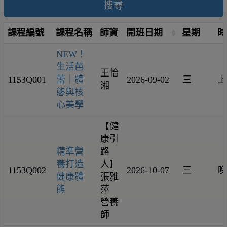
搜尋
課程編號
課程名稱
師資
開班日期
星期
時
NEW！
生活芭
王怡
1153Q001
蕾｜體
2026-09-02
三
上
湘
態與核
心美學
【健
康引
精準營
路
養打造
人】
1153Q002
2026-10-07
三
晚
健康體
張雅
態
萍
營養
師