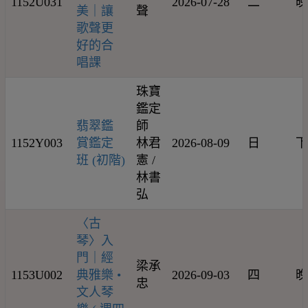
1152U031
2026-07-28
二
晚
美｜讓
聲
歌聲更
好的合
唱課
珠寶
鑑定
翡翠鑑
師
1152Y003
賞鑑定
林君
2026-08-09
日
下
班 (初階)
憲 /
林書
弘
〈古
琴〉入
門｜經
梁承
1153U002
典雅樂 •
2026-09-03
四
晚
忠
文人琴