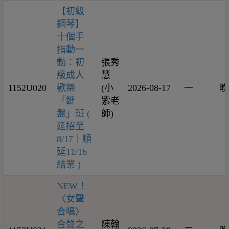
【初級
鋼琴】
十個手
指動一
動：初
張秀
級成人
慧
1152U020
歡樂
(小
2026-08-17
一
晚
「鍵
紫老
盤」班 (
師)
延招至
8/17｜順
延11/16
結業 )
NEW！
〈女聲
合唱〉
合聲之
陳翰