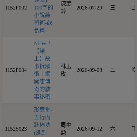
速寫】
陳惠
1152P002
100字的
2026-07-29
三
上
鈴
小說練
習術-飲
食篇
NEW！
【線
上】故
事拆解
林玉
1152P004
2026-09-08
二
晚
術｜揭
玫
開唐傳
奇的敘
事秘密
形意拳-
五行內
壯樁功
周中
1152S023
2026-09-12
六
下
(延到
勲