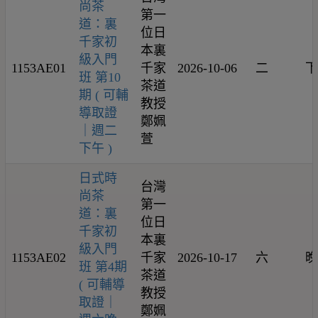
尚茶
第一
道：裏
位日
千家初
本裏
級入門
1153AE01
千家
2026-10-06
二
下
班 第10
茶道
期 ( 可輔
教授
導取證
鄭姵
｜週二
萱
下午 )
日式時
台灣
尚茶
第一
道：裏
位日
千家初
本裏
級入門
1153AE02
千家
2026-10-17
六
晚
班 第4期
茶道
( 可輔導
教授
取證｜
鄭姵