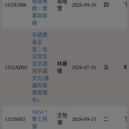
唱音樂
買皓
1153U008
2026-09-10
四
下
劇｜故
雪
事與歌
曲
手語寶
島全
景：從
日常生
活手語
林麗
1152AD02
2026-07-31
五
晚
到手語
媚
文化(建
議有基
礎者報
名)
NEW！
王怡
1153S002
墊上芭
2026-09-15
二
下
湘
蕾