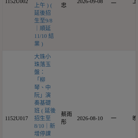
1152U002
2026-09-08
二
上
上午 ) (
忠
延後招
生至9/8
｜順延
11/10 結
業 )
大珠小
珠落玉
盤：
「柳
琴、中
阮」演
奏基礎
班 ( 延後
蔡雨
1152U017
招生至
2026-08-10
一
晚
彤
8/10｜新
增停課