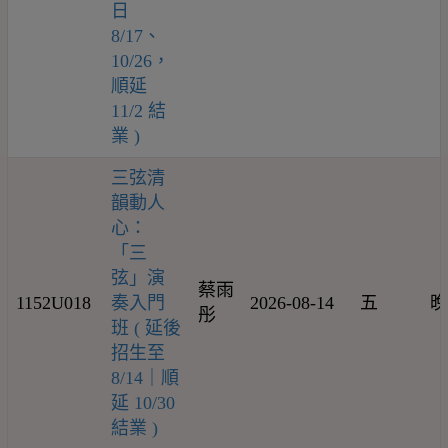
日
8/17、
10/26，
順延
11/2 結
業 )
三弦清
韻動人
心：
「三
弦」演
蔡雨
1152U018
奏入門
2026-08-14
五
晚
彤
班 ( 延後
招生至
8/14｜順
延 10/30
結業 )