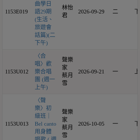
曲學日
林怡
1153E019
語29期
2026-09-29
二
下
君
(生活、
旅遊會
話篇)(二
下午)
〈合
聲樂
唱〉歡
家
1153U012
樂合唱
2026-09-21
一
上
蔡月
團 (週一
雪
上午)
〈聲
樂〉初
聲樂
級班｜
家
1153U013
Bel canto
2026-10-05
一
下
蔡月
用身體
雪
唱歌 ( 週