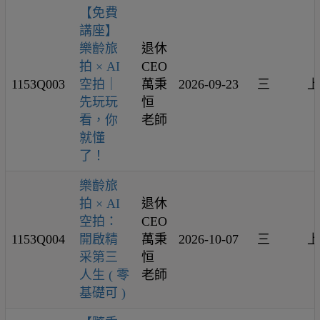
【免費
講座】
樂齡旅
退休
拍 × AI
CEO
1153Q003
空拍｜
萬秉
2026-09-23
三
上
先玩玩
恒
看，你
老師
就懂
了！
樂齡旅
拍 × AI
退休
空拍：
CEO
1153Q004
開啟精
萬秉
2026-10-07
三
上
采第三
恒
人生 ( 零
老師
基礎可 )