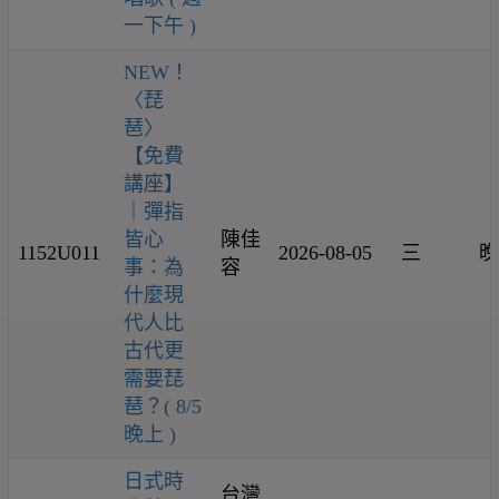
一下午 )
NEW！
〈琵
琶〉
【免費
講座】
｜彈指
皆心
陳佳
1152U011
2026-08-05
三
晚
事：為
容
什麼現
代人比
古代更
需要琵
琶？( 8/5
晚上 )
日式時
台灣