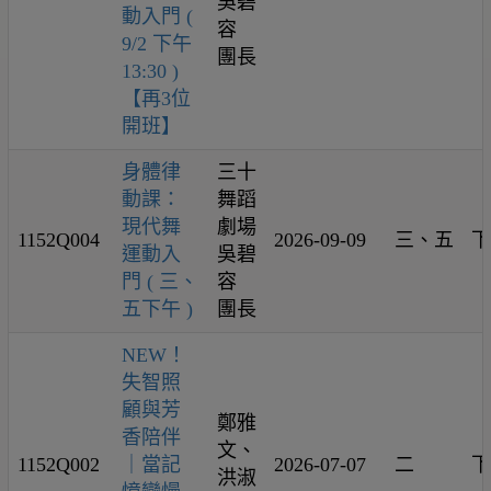
吳碧
動入門 (
容
9/2 下午
團長
13:30 )
【再3位
開班】
身體律
三十
動課：
舞蹈
現代舞
劇場
1152Q004
2026-09-09
三、五
下
運動入
吳碧
門 ( 三、
容
五下午 )
團長
NEW！
失智照
顧與芳
鄭雅
香陪伴
文、
1152Q002
｜當記
2026-07-07
二
下
洪淑