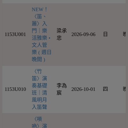
NEW！
〈笛、
簫〉入
門｜樂
梁承
1153U001
2026-09-06
日
晚
活雅樂 •
忠
文人管
樂 ( 週日
晚間 )
〈竹
笛〉演
奏基礎
李為
1153U010
2026-10-01
四
晚
班｜清
宸
風明月
入笛聲
〈嗩
吶〉演