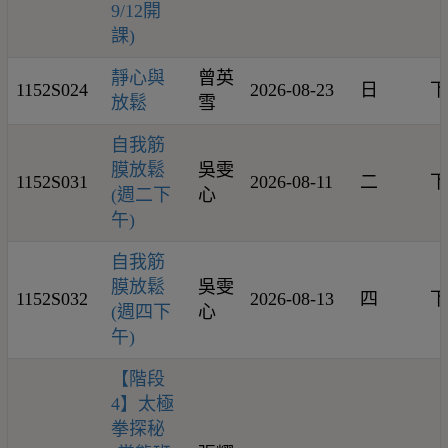
9/12開
課)
靜心與
曾英
1152S024
2026-08-23
日
下
放鬆
雪
自我筋
膜放鬆
吳雯
1152S031
2026-08-11
二
下
(週二下
心
午)
自我筋
膜放鬆
吳雯
1152S032
2026-08-13
四
下
(週四下
心
午)
【階段
4】太極
拳探秘