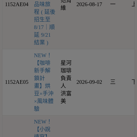
范育
1152AE04
品味旅
2026-08-17
一
上
維
程 ( 延後
招生至
8/17｜順
延 9/21
結業 )
NEW！
【咖啡
星河
新手解
珈琲
鎖計
負責
1152AE05
2026-09-02
三
下
畫】烘
人
豆×手沖
洪富
×風味體
美
驗
NEW！
【小說