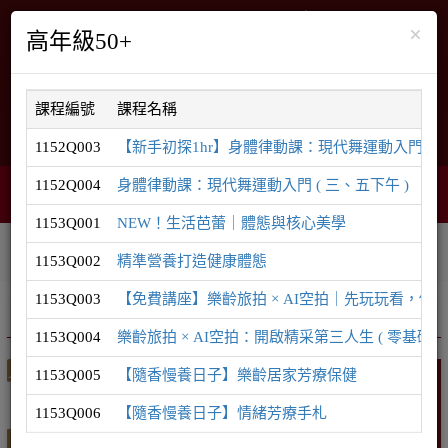
×
高年級50+
課程編號
課程名稱
English
網站導覽
1152Q003
【新手初探1hr】身體律動課：現代舞運動入門 ( 9/2 
1152Q004
身體律動課：現代舞運動入門 ( 三、五下午 )
智能客服
購物車
網頁選單
0
1153Q001
NEW！生活芭蕾｜體態與核心美學
相關連結
課程系列
學員登入
1153Q002
精準營養打造健康體態
1153Q003
【免費講座】樂齡旅拍 × AI空拍｜先玩玩看，你
推廣課程
樂齡 / 50無限
1153Q004
樂齡旅拍 × AI空拍：開啟精采第三人生 ( 零基礎可 
1153Q005
【隨香慢養日子】樂齡居家芳療保健
樂齡 / 50無限
1153Q006
【隨香慢養日子】情緒芳療手札