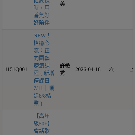
憶變慢
美
時，用
香氣好
好陪伴
NEW！
植癒心
流：正
向園藝
療癒課
許敏
1151Q001
2026-04-18
六
上
程 ( 新增
秀
停課日
7/11｜順
延8/8結
業 )
【高年
級50+】
會話歌