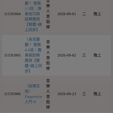
音
麗 〉進階
樂
1-3班｜彈
人
1153U004
奏技巧與
2026-09-01
二
晚上
1
曾
詮釋應用
鈺
【實體+線
婷
上同步】
〈烏克麗
音
麗 〉進階
樂
4-6班｜獨
人
1153U005
奏與即興
2026-09-02
三
晚上
1
曾
應用【實
鈺
體+線上同
婷
步】
音
〈指彈吉
樂
他〉
人
1153U006
2026-09-23
三
晚上
1
Fingerstyle
曾
入門 II
鈺
婷