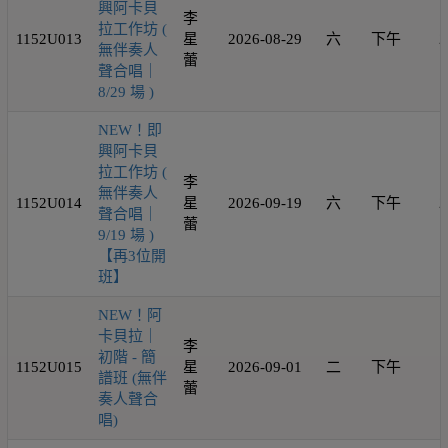
興阿卡貝
李
拉工作坊 (
1152U013
星
2026-08-29
六
下午
2
無伴奏人
蕾
聲合唱｜
8/29 場 )
NEW！即
興阿卡貝
拉工作坊 (
李
無伴奏人
1152U014
星
2026-09-19
六
下午
2
聲合唱｜
蕾
9/19 場 )
【再3位開
班】
NEW！阿
卡貝拉｜
李
初階 - 簡
1152U015
星
2026-09-01
二
下午
1
譜班 (無伴
蕾
奏人聲合
唱)