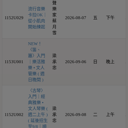
聲
流行音樂
樂
卡拉OK｜
家
1152U029
2026-08-07
五
下午
2
從小肌肉
蔡
開始練起
月
雪
NEW！
〈笛、
簫〉入門
梁
1153U001
｜樂活雅
承
2026-09-06
日
晚上
2
樂 • 文人
忠
管樂 ( 週
日晚間 )
〈古琴〉
入門｜經
典雅樂 •
文人琴樂 (
梁
1152U002
週二上午 )
承
2026-09-08
二
上午
2
( 延後招生
忠
至9/8｜順