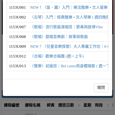
1153U001
NEW！〈笛、簫〉入門｜樂活雅樂 • 文人管樂 ( 週
1153U002
〈古琴〉入門｜經典雅樂 • 文人琴樂 ( 週四晚間 )
1153U007
〈歌唱〉流行歌曲演唱班｜節奏與旋律Vibe
1153U008
〈歌唱〉遊唱音樂劇｜故事與歌曲
1153U009
NEW！〈兒童音樂探索〉大人專屬工作坊｜0-6歲
1153U012
〈合唱〉歡樂合唱團 (週一上午)
1153U013
〈聲樂〉初級班｜Bel canto用身體唱歌 ( 週一下午 
關閉
搜尋
課程編號
課程名稱
師資
開班日期
星期
時段