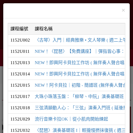
×
課程編號
課程名稱
1152U002
〈古琴〉入門｜經典雅樂 • 文人琴樂 ( 週二上午 ) ( 
English
網站導覽
1152U011
NEW！〈琵琶〉【免費講座】｜彈指皆心事：為什麼現
智能客服
購物車
網頁選單
0
1152U013
NEW！即興阿卡貝拉工作坊 ( 無伴奏人聲合唱｜8/29
1152U014
NEW！即興阿卡貝拉工作坊 ( 無伴奏人聲合唱｜9/1
相關連結
課程系列
學員登入
1152U015
NEW！阿卡貝拉｜初階 - 簡譜班 (無伴奏人聲合唱)
推廣課程
音樂系列
1152U017
大珠小珠落玉盤：「柳琴、中阮」演奏基礎班 ( 延後招生至
1152U018
三弦清韻動人心：「三弦」演奏入門班 ( 延後招生至8/1
音樂
1152U029
流行音樂卡拉OK｜從小肌肉開始練起
1152U032
〈琵琶〉演奏基礎班 I｜輕攏慢撚抹復挑 ( 週三晚間 ) 