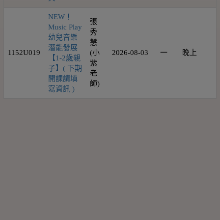
NEW！
張
Music Play
秀
幼兒音樂
慧
潛能發展
1152U019
(小
2026-08-03
一
晚上
1
【1-2歲親
紫
子】( 下期
老
開課請填
師)
寫資訊 )