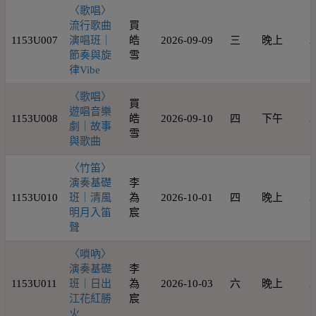
〈歌唱〉
流行歌曲
買
1153U007
演唱班｜
皓
2026-09-09
三
晚上
2
節奏與旋
雪
律Vibe
〈歌唱〉
買
遊唱音樂
1153U008
皓
2026-09-10
四
下午
2
劇｜故事
雪
與歌曲
〈竹笛〉
演奏基礎
李
1153U010
班｜清風
為
2026-10-01
四
晚上
2
明月入笛
宸
聲
〈嗩吶〉
演奏基礎
李
1153U011
班｜日出
為
2026-10-03
六
晚上
2
江花紅勝
宸
火