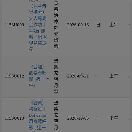
NEW！
音
〈兒童音
樂
樂探索〉
治
大人專屬
療
1153U009
工作坊｜
2026-09-13
日
上午
6
師
0-6歲 即
郭
興、繪本
璟
與兒童成
儀
長
聲
〈合唱〉
樂
歡樂合唱
家
1153U012
2026-09-21
一
上午
2
團 (週一上
蔡
午)
月
雪
〈聲樂〉
聲
初級班｜
樂
Bel canto
家
1153U013
2026-10-05
一
下午
2
用身體唱
蔡
歌 ( 週一
月