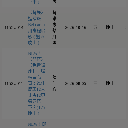
下午 )
雪
〈聲樂〉
聲
進階班｜
樂
Bel canto
家
1153U014
2026-10-16
五
晚上
2
用身體唱
蔡
歌 ( 週五
月
晚上 )
雪
NEW！
〈琵琶〉
【免費講
座】｜彈
指皆心
陳
1152U011
事：為什
佳
2026-08-05
三
晚上
1
麼現代人
容
比古代更
需要琵
琶？( 8/5
晚上 )
NEW！即