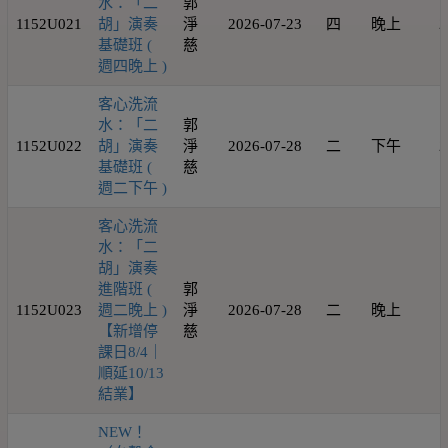
水：「二
郭
1152U021
胡」演奏
淨
2026-07-23
四
晚上
2
基礎班 (
慈
週四晚上 )
客心洗流
水：「二
郭
1152U022
胡」演奏
淨
2026-07-28
二
下午
2
基礎班 (
慈
週二下午 )
客心洗流
水：「二
胡」演奏
進階班 (
郭
1152U023
週二晚上 )
淨
2026-07-28
二
晚上
1
【新增停
慈
課日8/4｜
順延10/13
結業】
NEW！