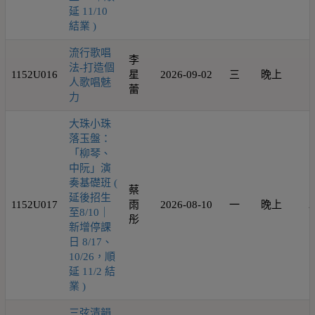
延 11/10
結業 )
流行歌唱
李
法-打造個
1152U016
星
2026-09-02
三
晚上
1
人歌唱魅
蕾
力
大珠小珠
落玉盤：
「柳琴、
中阮」演
奏基礎班 (
蔡
延後招生
1152U017
雨
2026-08-10
一
晚上
2
至8/10｜
彤
新增停課
日 8/17、
10/26，順
延 11/2 結
業 )
三弦清韻