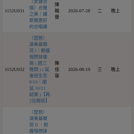
〈女聲合
陳
唱〉合聲
1152U031
翰
2026-07-28
二
晚上
2
之美｜讓
聲
歌聲更好
的合唱課
〈琵琶〉
演奏基礎
班 I｜輕攏
慢撚抹復
挑 ( 週三
陳
1152U032
晚間 ) ( 延
佳
2026-08-19
三
晚上
2
後招生至
容
8/19｜順
延 10/21
結業 )【再
2位開班】
〈琵琶〉
演奏基礎
班 II ｜輕
攏慢撚抹