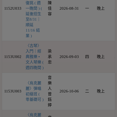
復挑 ( 週
陳
1152U033
一晚間 ) (
佳
2026-08-31
一
晚上
2
延後招生
容
至8/31｜
順延
11/16 結
業 )
〈古琴〉
入門｜經
梁
1153U002
典雅樂 •
承
2026-09-03
四
晚上
2
文人琴樂 (
忠
週四晚間 )
音
〈烏克麗
樂
麗〉彈唱
人
1153U003
2026-10-06
二
晚上
1
初級班 (
曾
零基礎可 )
鈺
婷
〈烏克麗