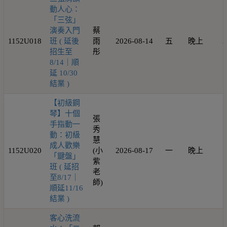
動人心：
「三弦」
演奏入門
蔡
1152U018
班 ( 延後
雨
2026-08-14
五
晚上
2
招生至
彤
8/14｜順
延 10/30
結業 )
【初級鋼
琴】十個
張
手指動一
秀
動：初級
慧
成人歡樂
1152U020
(小
2026-08-17
一
晚上
1
「鍵盤」
紫
班 ( 延招
老
至8/17｜
師)
順延11/16
結業 )
客心洗流