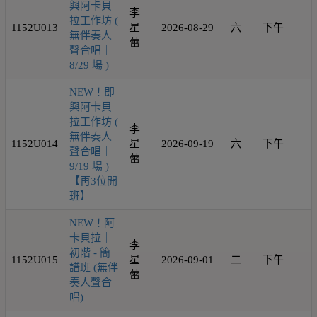
興阿卡貝
李
拉工作坊 (
1152U013
星
2026-08-29
六
下午
2
無伴奏人
蕾
聲合唱｜
8/29 場 )
NEW！即
興阿卡貝
拉工作坊 (
李
無伴奏人
1152U014
星
2026-09-19
六
下午
2
聲合唱｜
蕾
9/19 場 )
【再3位開
班】
NEW！阿
卡貝拉｜
李
初階 - 簡
1152U015
星
2026-09-01
二
下午
1
譜班 (無伴
蕾
奏人聲合
唱)