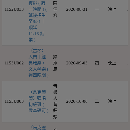
復挑 ( 週
陳
1152U033
一晚間 ) (
佳
2026-08-31
一
晚上
2
延後招生
容
至8/31｜
順延
11/16 結
業 )
〈古琴〉
入門｜經
梁
1153U002
典雅樂 •
承
2026-09-03
四
晚上
2
文人琴樂 (
忠
週四晚間 )
音
〈烏克麗
樂
麗〉彈唱
人
1153U003
2026-10-06
二
晚上
1
初級班 (
曾
零基礎可 )
鈺
婷
〈烏克麗