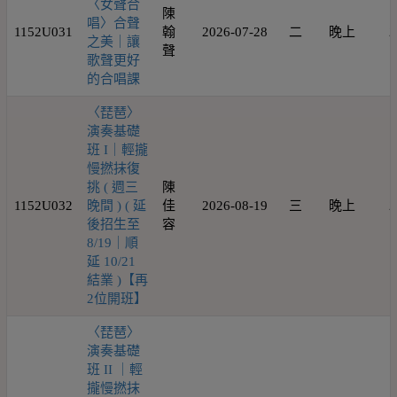
〈女聲合
陳
唱〉合聲
1152U031
翰
2026-07-28
二
晚上
2
之美｜讓
聲
歌聲更好
的合唱課
〈琵琶〉
演奏基礎
班 I｜輕攏
慢撚抹復
挑 ( 週三
陳
1152U032
晚間 ) ( 延
佳
2026-08-19
三
晚上
2
後招生至
容
8/19｜順
延 10/21
結業 )【再
2位開班】
〈琵琶〉
演奏基礎
班 II ｜輕
攏慢撚抹