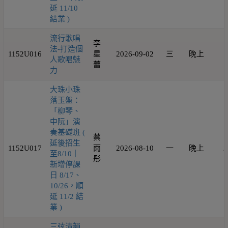
延 11/10
結業 )
流行歌唱
李
法-打造個
1152U016
星
2026-09-02
三
晚上
1
人歌唱魅
蕾
力
大珠小珠
落玉盤：
「柳琴、
中阮」演
奏基礎班 (
蔡
延後招生
1152U017
雨
2026-08-10
一
晚上
2
至8/10｜
彤
新增停課
日 8/17、
10/26，順
延 11/2 結
業 )
三弦清韻