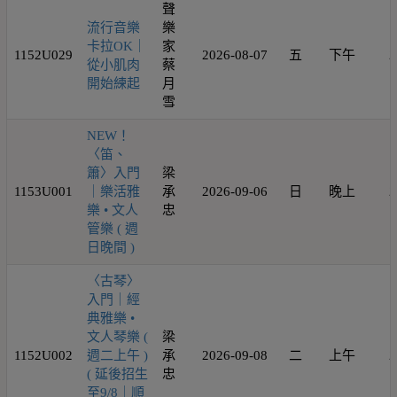
聲
流行音樂
樂
卡拉OK｜
家
1152U029
2026-08-07
五
下午
2
從小肌肉
蔡
開始練起
月
雪
NEW！
〈笛、
簫〉入門
梁
1153U001
｜樂活雅
承
2026-09-06
日
晚上
2
樂 • 文人
忠
管樂 ( 週
日晚間 )
〈古琴〉
入門｜經
典雅樂 •
文人琴樂 (
梁
1152U002
週二上午 )
承
2026-09-08
二
上午
2
( 延後招生
忠
至9/8｜順