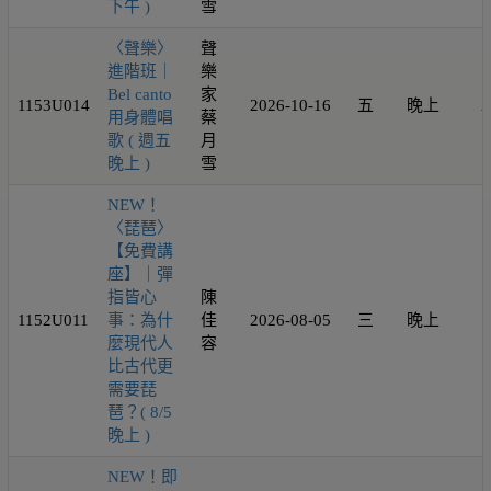
下午 )
雪
〈聲樂〉
聲
進階班｜
樂
Bel canto
家
1153U014
2026-10-16
五
晚上
2
用身體唱
蔡
歌 ( 週五
月
晚上 )
雪
NEW！
〈琵琶〉
【免費講
座】｜彈
指皆心
陳
1152U011
事：為什
佳
2026-08-05
三
晚上
1
麼現代人
容
比古代更
需要琵
琶？( 8/5
晚上 )
NEW！即