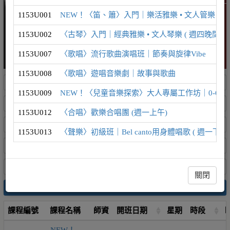
1153U001
NEW！〈笛、簫〉入門｜樂活雅樂 • 文人管樂 ( 週
1153U002
〈古琴〉入門｜經典雅樂 • 文人琴樂 ( 週四晚間 )
1153U007
〈歌唱〉流行歌曲演唱班｜節奏與旋律Vibe
1153U008
〈歌唱〉遊唱音樂劇｜故事與歌曲
1153U009
NEW！〈兒童音樂探索〉大人專屬工作坊｜0-6歲
1153U012
〈合唱〉歡樂合唱團 (週一上午)
1153U013
〈聲樂〉初級班｜Bel canto用身體唱歌 ( 週一下午 
關閉
搜尋
課程編號
課程名稱
師資
開班日期
星期
時段