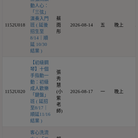
動人心：
「三弦」
演奏入門
蔡
1152U018
班 ( 延後
雨
2026-08-14
五
晚上
2
招生至
彤
8/14｜順
延 10/30
結業 )
【初級鋼
琴】十個
張
手指動一
秀
動：初級
慧
成人歡樂
1152U020
(小
2026-08-17
一
晚上
1
「鍵盤」
紫
班 ( 延招
老
至8/17｜
師)
順延11/16
結業 )
客心洗流