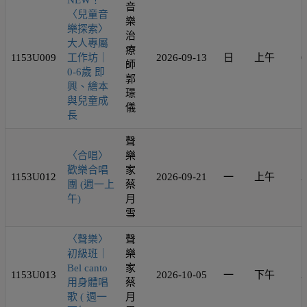
NEW！
音
〈兒童音
樂
樂探索〉
治
大人專屬
療
1153U009
工作坊｜
2026-09-13
日
上午
6
師
0-6歲 即
郭
興、繪本
璟
與兒童成
儀
長
聲
〈合唱〉
樂
歡樂合唱
家
1153U012
2026-09-21
一
上午
2
團 (週一上
蔡
午)
月
雪
〈聲樂〉
聲
初級班｜
樂
Bel canto
家
1153U013
2026-10-05
一
下午
2
用身體唱
蔡
歌 ( 週一
月