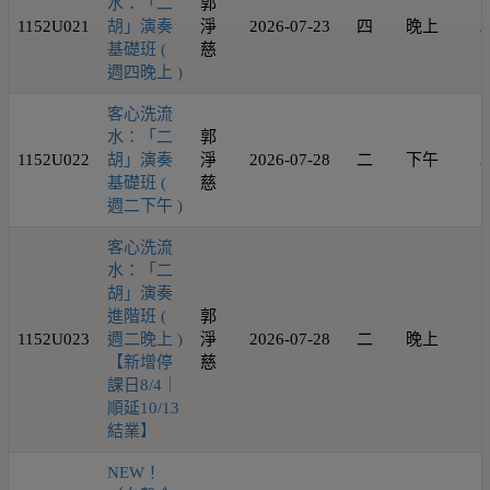
水：「二
郭
1152U021
胡」演奏
淨
2026-07-23
四
晚上
2
基礎班 (
慈
週四晚上 )
客心洗流
水：「二
郭
1152U022
胡」演奏
淨
2026-07-28
二
下午
2
基礎班 (
慈
週二下午 )
客心洗流
水：「二
胡」演奏
進階班 (
郭
1152U023
週二晚上 )
淨
2026-07-28
二
晚上
1
【新增停
慈
課日8/4｜
順延10/13
結業】
NEW！