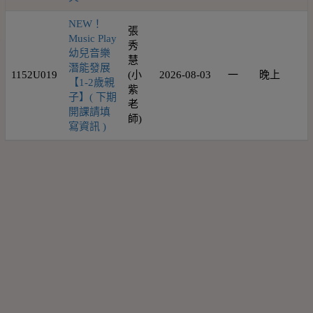
NEW！
張
Music Play
秀
幼兒音樂
慧
潛能發展
1152U019
(小
2026-08-03
一
晚上
1
【1-2歲親
紫
子】( 下期
老
開課請填
師)
寫資訊 )