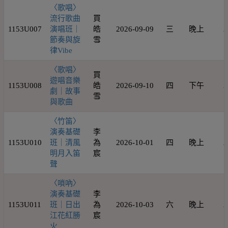
〈歌唱〉
流行歌曲
買
1153U007
演唱班｜
皓
2026-09-09
三
晚上
2
節奏與旋
雪
律Vibe
〈歌唱〉
買
遊唱音樂
1153U008
皓
2026-09-10
四
下午
2
劇｜故事
雪
與歌曲
〈竹笛〉
演奏基礎
李
1153U010
班｜清風
為
2026-10-01
四
晚上
2
明月入笛
宸
聲
〈嗩吶〉
演奏基礎
李
1153U011
班｜日出
為
2026-10-03
六
晚上
2
江花紅勝
宸
火