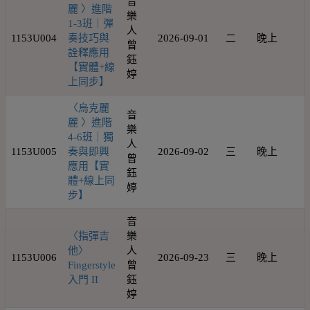
音
麗 〉進階
樂
1-3班｜彈
人
1153U004
奏技巧與
2026-09-01
二
晚上
1
曾
詮釋應用
鈺
【實體+線
婷
上同步】
〈烏克麗
音
麗 〉進階
樂
4-6班｜獨
人
1153U005
奏與即興
2026-09-02
三
晚上
1
曾
應用【實
鈺
體+線上同
婷
步】
音
〈指彈吉
樂
他〉
人
1153U006
2026-09-23
三
晚上
1
Fingerstyle
曾
入門 II
鈺
婷