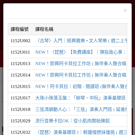
×
課程編號
課程名稱
1152U002
〈古琴〉入門｜經典雅樂 • 文人琴樂 ( 週二上午 ) ( 
English
網站導覽
1152U011
NEW！〈琵琶〉【免費講座】｜彈指皆心事：為什麼現
購物車
網頁選單
0
1152U013
NEW！即興阿卡貝拉工作坊 ( 無伴奏人聲合唱｜8/29
1152U014
NEW！即興阿卡貝拉工作坊 ( 無伴奏人聲合唱｜9/1
相關連結
課程系列
學員登入
1152U015
NEW！阿卡貝拉｜初階 - 簡譜班 (無伴奏人聲合唱)
推廣課程
音樂系列
1152U017
大珠小珠落玉盤：「柳琴、中阮」演奏基礎班 ( 延後招生至
1152U018
三弦清韻動人心：「三弦」演奏入門班 ( 延後招生至8/1
音樂
1152U029
流行音樂卡拉OK｜從小肌肉開始練起
1152U032
〈琵琶〉演奏基礎班 I｜輕攏慢撚抹復挑 ( 週三晚間 ) 