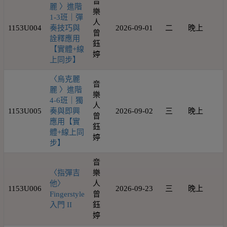
音
麗 〉進階
樂
1-3班｜彈
人
1153U004
奏技巧與
2026-09-01
二
晚上
1
曾
詮釋應用
鈺
【實體+線
婷
上同步】
〈烏克麗
音
麗 〉進階
樂
4-6班｜獨
人
1153U005
奏與即興
2026-09-02
三
晚上
1
曾
應用【實
鈺
體+線上同
婷
步】
音
〈指彈吉
樂
他〉
人
1153U006
2026-09-23
三
晚上
1
Fingerstyle
曾
入門 II
鈺
婷