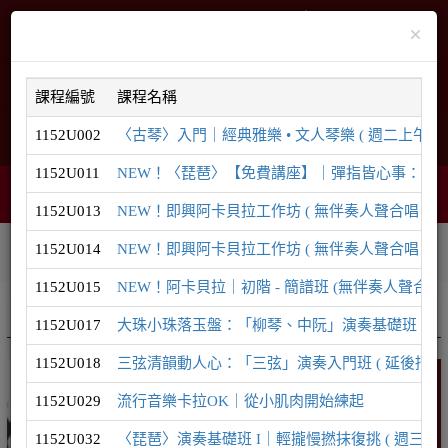
×
課程編號
課程名稱
1152U002
〈古琴〉入門｜經典雅樂 • 文人琴樂 ( 週二上午 ) ( 
English
網站導覽
1152U011
NEW！〈琵琶〉【免費講座】｜彈指皆心事：為什麼現
購物車
網頁選單
0
1152U013
NEW！即興阿卡貝拉工作坊 ( 無伴奏人聲合唱｜8/29
1152U014
NEW！即興阿卡貝拉工作坊 ( 無伴奏人聲合唱｜9/1
相關連結
課程系列
學員登入
1152U015
NEW！阿卡貝拉｜初階 - 簡譜班 (無伴奏人聲合唱)
推廣課程
音樂系列
1152U017
大珠小珠落玉盤：「柳琴、中阮」演奏基礎班 ( 延後招生至
1152U018
三弦清韻動人心：「三弦」演奏入門班 ( 延後招生至8/1
音樂
1152U029
流行音樂卡拉OK｜從小肌肉開始練起
1152U032
〈琵琶〉演奏基礎班 I｜輕攏慢撚抹復挑 ( 週三晚間 ) 