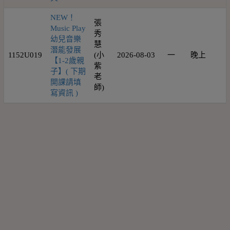
NEW！
張
Music Play
秀
幼兒音樂
慧
潛能發展
1152U019
(小
2026-08-03
一
晚上
1
【1-2歲親
紫
子】( 下期
老
開課請填
師)
寫資訊 )