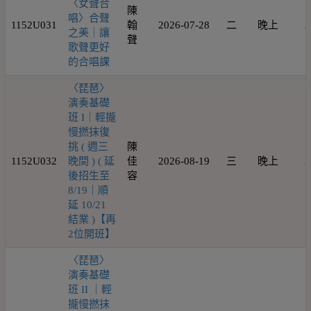
〈女聲合
陳
唱〉合聲
1152U031
翰
2026-07-28
二
晚上
2
之美｜讓
聲
歌聲更好
的合唱課
〈琵琶〉
演奏基礎
班 I｜輕攏
慢撚抹復
挑 ( 週三
陳
1152U032
晚間 ) ( 延
佳
2026-08-19
三
晚上
2
後招生至
容
8/19｜順
延 10/21
結業 )【再
2位開班】
〈琵琶〉
演奏基礎
班 II ｜輕
攏慢撚抹