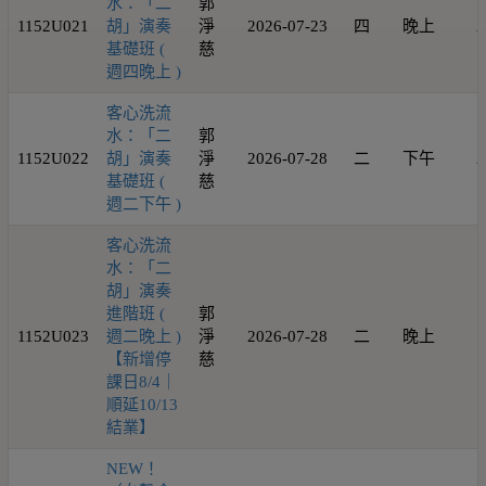
水：「二
郭
1152U021
胡」演奏
淨
2026-07-23
四
晚上
2
基礎班 (
慈
週四晚上 )
客心洗流
水：「二
郭
1152U022
胡」演奏
淨
2026-07-28
二
下午
2
基礎班 (
慈
週二下午 )
客心洗流
水：「二
胡」演奏
進階班 (
郭
1152U023
週二晚上 )
淨
2026-07-28
二
晚上
1
【新增停
慈
課日8/4｜
順延10/13
結業】
NEW！