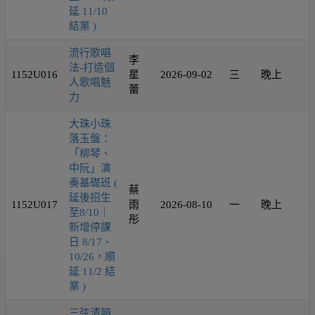
延 11/10
結業 )
流行歌唱
李
法-打造個
1152U016
星
2026-09-02
三
晚上
1
人歌唱魅
蕾
力
大珠小珠
落玉盤：
「柳琴、
中阮」演
奏基礎班 (
蔡
延後招生
1152U017
雨
2026-08-10
一
晚上
2
至8/10｜
彤
新增停課
日 8/17、
10/26，順
延 11/2 結
業 )
三弦清韻