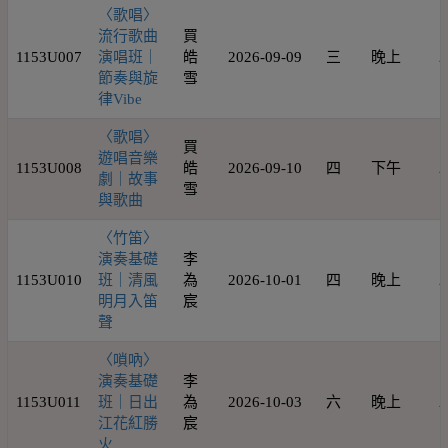
〈歌唱〉
流行歌曲
買
1153U007
演唱班｜
皓
2026-09-09
三
晚上
2
節奏與旋
雪
律Vibe
〈歌唱〉
買
遊唱音樂
1153U008
皓
2026-09-10
四
下午
2
劇｜故事
雪
與歌曲
〈竹笛〉
演奏基礎
李
1153U010
班｜清風
為
2026-10-01
四
晚上
2
明月入笛
宸
聲
〈嗩吶〉
演奏基礎
李
1153U011
班｜日出
為
2026-10-03
六
晚上
2
江花紅勝
宸
火