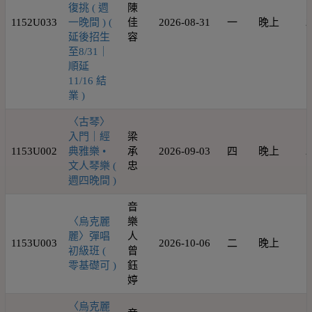
復挑 ( 週
陳
1152U033
一晚間 ) (
佳
2026-08-31
一
晚上
2
延後招生
容
至8/31｜
順延
11/16 結
業 )
〈古琴〉
入門｜經
梁
1153U002
典雅樂 •
承
2026-09-03
四
晚上
2
文人琴樂 (
忠
週四晚間 )
音
〈烏克麗
樂
麗〉彈唱
人
1153U003
2026-10-06
二
晚上
1
初級班 (
曾
零基礎可 )
鈺
婷
〈烏克麗