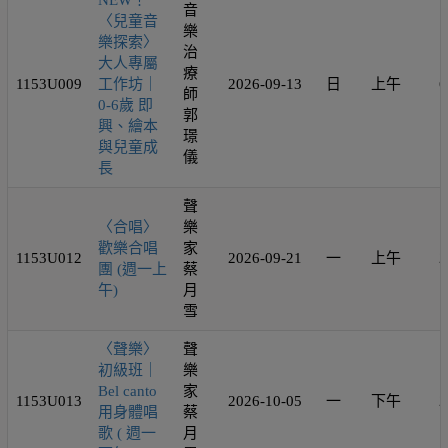
NEW！
音
〈兒童音
樂
樂探索〉
治
大人專屬
療
1153U009
工作坊｜
2026-09-13
日
上午
6
師
0-6歲 即
郭
興、繪本
璟
與兒童成
儀
長
聲
〈合唱〉
樂
歡樂合唱
家
1153U012
2026-09-21
一
上午
2
團 (週一上
蔡
午)
月
雪
〈聲樂〉
聲
初級班｜
樂
Bel canto
家
1153U013
2026-10-05
一
下午
2
用身體唱
蔡
歌 ( 週一
月