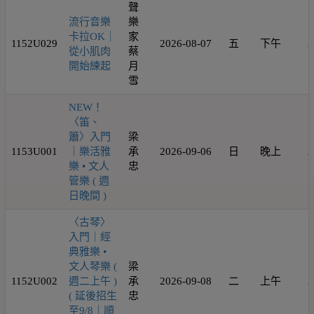
聲
流行音樂
樂
卡拉OK｜
家
1152U029
2026-08-07
五
下午
2
從小肌肉
蔡
開始練起
月
雪
NEW！
〈笛、
簫〉入門
梁
1153U001
｜樂活雅
承
2026-09-06
日
晚上
2
樂 • 文人
忠
管樂 ( 週
日晚間 )
〈古琴〉
入門｜經
典雅樂 •
文人琴樂 (
梁
1152U002
週二上午 )
承
2026-09-08
二
上午
2
( 延後招生
忠
至9/8｜順