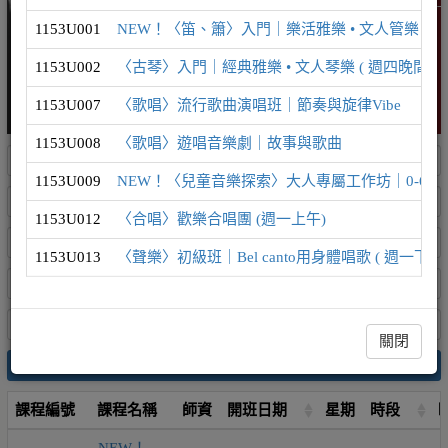
1153U001
NEW！〈笛、簫〉入門｜樂活雅樂 • 文人管樂 ( 週
1153U002
〈古琴〉入門｜經典雅樂 • 文人琴樂 ( 週四晚間 )
1153U007
〈歌唱〉流行歌曲演唱班｜節奏與旋律Vibe
1153U008
〈歌唱〉遊唱音樂劇｜故事與歌曲
1153U009
NEW！〈兒童音樂探索〉大人專屬工作坊｜0-6歲
1153U012
〈合唱〉歡樂合唱團 (週一上午)
1153U013
〈聲樂〉初級班｜Bel canto用身體唱歌 ( 週一下午 
關閉
搜尋
課程編號
課程名稱
師資
開班日期
星期
時段