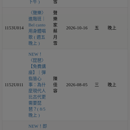
下午 )
雪
〈聲樂〉
聲
進階班｜
樂
Bel canto
家
1153U014
2026-10-16
五
晚上
2
用身體唱
蔡
歌 ( 週五
月
晚上 )
雪
NEW！
〈琵琶〉
【免費講
座】｜彈
指皆心
陳
1152U011
事：為什
佳
2026-08-05
三
晚上
1
麼現代人
容
比古代更
需要琵
琶？( 8/5
晚上 )
NEW！即