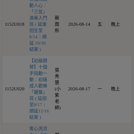
動人心：
「三弦」
演奏入門
蔡
1152U018
班 ( 延後
雨
2026-08-14
五
晚上
2
招生至
彤
8/14｜順
延 10/30
結業 )
【初級鋼
琴】十個
張
手指動一
秀
動：初級
慧
成人歡樂
1152U020
(小
2026-08-17
一
晚上
1
「鍵盤」
紫
班 ( 延招
老
至8/17｜
師)
順延11/16
結業 )
客心洗流