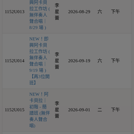
興阿卡貝
李
拉工作坊 (
1152U013
星
2026-08-29
六
下午
2
無伴奏人
蕾
聲合唱｜
8/29 場 )
NEW！即
興阿卡貝
拉工作坊 (
李
無伴奏人
1152U014
星
2026-09-19
六
下午
2
聲合唱｜
蕾
9/19 場 )
【再3位開
班】
NEW！阿
卡貝拉｜
李
初階 - 簡
1152U015
星
2026-09-01
二
下午
1
譜班 (無伴
蕾
奏人聲合
唱)