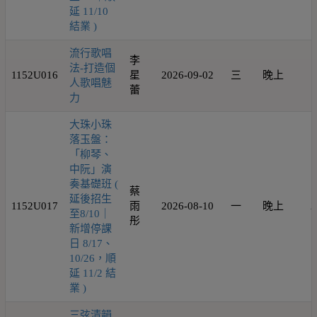
延 11/10
結業 )
流行歌唱
李
法-打造個
1152U016
星
2026-09-02
三
晚上
1
人歌唱魅
蕾
力
大珠小珠
落玉盤：
「柳琴、
中阮」演
奏基礎班 (
蔡
延後招生
1152U017
雨
2026-08-10
一
晚上
2
至8/10｜
彤
新增停課
日 8/17、
10/26，順
延 11/2 結
業 )
三弦清韻