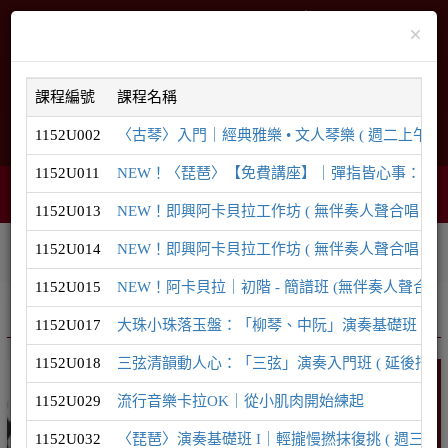
×
課程編號
課程名稱
1152U002
〈古琴〉入門｜經典雅樂 • 文人琴樂 ( 週二上午 ) ( 
English
網站導覽
1152U011
NEW！〈琵琶〉【免費講座】｜彈指皆心事：為什麼現
購物車
網頁選單
0
1152U013
NEW！即興阿卡貝拉工作坊 ( 無伴奏人聲合唱｜8/29
1152U014
NEW！即興阿卡貝拉工作坊 ( 無伴奏人聲合唱｜9/1
相關連結
課程系列
學員登入
1152U015
NEW！阿卡貝拉｜初階 - 簡譜班 (無伴奏人聲合唱)
推廣課程
音樂系列
1152U017
大珠小珠落玉盤：「柳琴、中阮」演奏基礎班 ( 延後招生至
1152U018
三弦清韻動人心：「三弦」演奏入門班 ( 延後招生至8/1
音樂
1152U029
流行音樂卡拉OK｜從小肌肉開始練起
1152U032
〈琵琶〉演奏基礎班 I｜輕攏慢撚抹復挑 ( 週三晚間 ) 