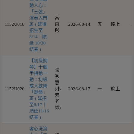
動人心：
「三弦」
演奏入門
蔡
1152U018
班 ( 延後
雨
2026-08-14
五
晚上
2
招生至
彤
8/14｜順
延 10/30
結業 )
【初級鋼
琴】十個
張
手指動一
秀
動：初級
慧
成人歡樂
1152U020
(小
2026-08-17
一
晚上
1
「鍵盤」
紫
班 ( 延招
老
至8/17｜
師)
順延11/16
結業 )
客心洗流