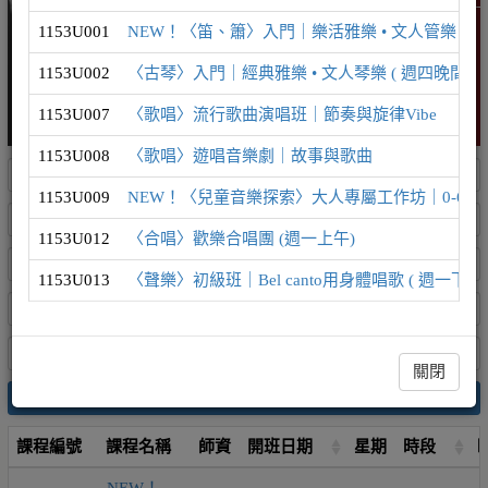
1153U001
NEW！〈笛、簫〉入門｜樂活雅樂 • 文人管樂 ( 週
1153U002
〈古琴〉入門｜經典雅樂 • 文人琴樂 ( 週四晚間 )
1153U007
〈歌唱〉流行歌曲演唱班｜節奏與旋律Vibe
1153U008
〈歌唱〉遊唱音樂劇｜故事與歌曲
1153U009
NEW！〈兒童音樂探索〉大人專屬工作坊｜0-6歲
1153U012
〈合唱〉歡樂合唱團 (週一上午)
1153U013
〈聲樂〉初級班｜Bel canto用身體唱歌 ( 週一下午 
關閉
搜尋
課程編號
課程名稱
師資
開班日期
星期
時段