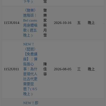
下午 )
雪
〈聲樂〉
聲
進階班｜
樂
Bel canto
家
1153U014
2026-10-16
五
晚上
2
用身體唱
蔡
歌 ( 週五
月
晚上 )
雪
NEW！
〈琵琶〉
【免費講
座】｜彈
指皆心
陳
1152U011
事：為什
佳
2026-08-05
三
晚上
1
麼現代人
容
比古代更
需要琵
琶？( 8/5
晚上 )
NEW！即