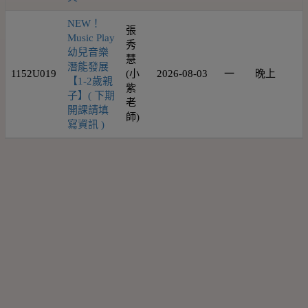
NEW！
張
Music Play
秀
幼兒音樂
慧
潛能發展
1152U019
(小
2026-08-03
一
晚上
1
【1-2歲親
紫
子】( 下期
老
開課請填
師)
寫資訊 )