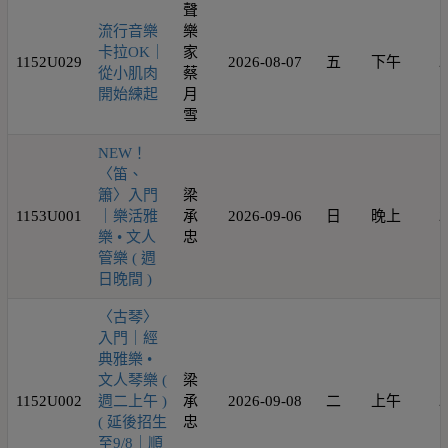
聲
流行音樂
樂
卡拉OK｜
家
1152U029
2026-08-07
五
下午
2
從小肌肉
蔡
開始練起
月
雪
NEW！
〈笛、
簫〉入門
梁
1153U001
｜樂活雅
承
2026-09-06
日
晚上
2
樂 • 文人
忠
管樂 ( 週
日晚間 )
〈古琴〉
入門｜經
典雅樂 •
文人琴樂 (
梁
1152U002
週二上午 )
承
2026-09-08
二
上午
2
( 延後招生
忠
至9/8｜順