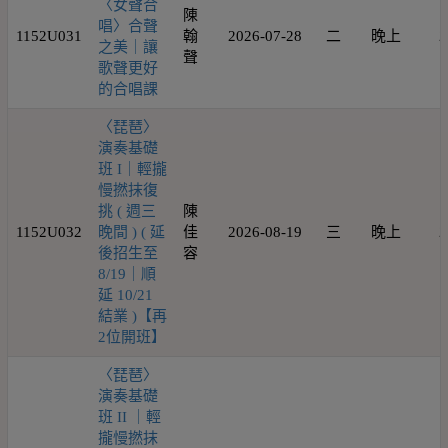
〈女聲合
陳
唱〉合聲
1152U031
翰
2026-07-28
二
晚上
2
之美｜讓
聲
歌聲更好
的合唱課
〈琵琶〉
演奏基礎
班 I｜輕攏
慢撚抹復
挑 ( 週三
陳
1152U032
晚間 ) ( 延
佳
2026-08-19
三
晚上
2
後招生至
容
8/19｜順
延 10/21
結業 )【再
2位開班】
〈琵琶〉
演奏基礎
班 II ｜輕
攏慢撚抹