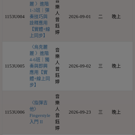
音
麗 〉進階
樂
1-3班｜彈
人
1153U004
奏技巧與
2026-09-01
二
晚上
1
曾
詮釋應用
鈺
【實體+線
婷
上同步】
〈烏克麗
音
麗 〉進階
樂
4-6班｜獨
人
1153U005
奏與即興
2026-09-02
三
晚上
1
曾
應用【實
鈺
體+線上同
婷
步】
音
〈指彈吉
樂
他〉
人
1153U006
2026-09-23
三
晚上
1
Fingerstyle
曾
入門 II
鈺
婷