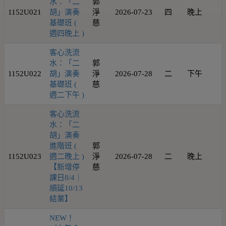
水：「二
郭
1152U021
胡」演奏
淨
2026-07-23
四
晚上
2
基礎班 (
慈
週四晚上 )
客心洗流
水：「二
郭
1152U022
胡」演奏
淨
2026-07-28
二
下午
2
基礎班 (
慈
週二下午 )
客心洗流
水：「二
胡」演奏
進階班 (
郭
1152U023
週二晚上 )
淨
2026-07-28
二
晚上
1
【新增停
慈
課日8/4｜
順延10/13
結業】
NEW！