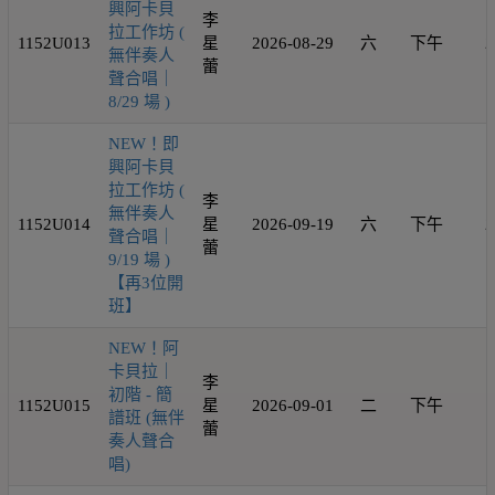
興阿卡貝
李
拉工作坊 (
1152U013
星
2026-08-29
六
下午
2
無伴奏人
蕾
聲合唱｜
8/29 場 )
NEW！即
興阿卡貝
拉工作坊 (
李
無伴奏人
1152U014
星
2026-09-19
六
下午
2
聲合唱｜
蕾
9/19 場 )
【再3位開
班】
NEW！阿
卡貝拉｜
李
初階 - 簡
1152U015
星
2026-09-01
二
下午
1
譜班 (無伴
蕾
奏人聲合
唱)