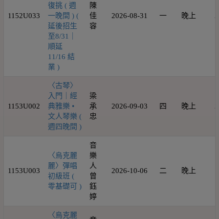
復挑 ( 週
陳
1152U033
一晚間 ) (
佳
2026-08-31
一
晚上
2
延後招生
容
至8/31｜
順延
11/16 結
業 )
〈古琴〉
入門｜經
梁
1153U002
典雅樂 •
承
2026-09-03
四
晚上
2
文人琴樂 (
忠
週四晚間 )
音
〈烏克麗
樂
麗〉彈唱
人
1153U003
2026-10-06
二
晚上
1
初級班 (
曾
零基礎可 )
鈺
婷
〈烏克麗