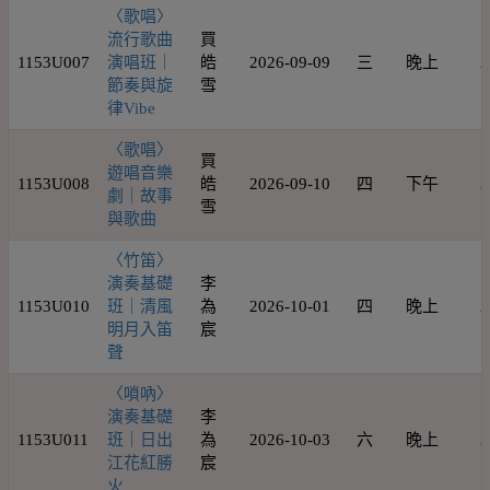
〈歌唱〉
流行歌曲
買
1153U007
演唱班｜
皓
2026-09-09
三
晚上
2
節奏與旋
雪
律Vibe
〈歌唱〉
買
遊唱音樂
1153U008
皓
2026-09-10
四
下午
2
劇｜故事
雪
與歌曲
〈竹笛〉
演奏基礎
李
1153U010
班｜清風
為
2026-10-01
四
晚上
2
明月入笛
宸
聲
〈嗩吶〉
演奏基礎
李
1153U011
班｜日出
為
2026-10-03
六
晚上
2
江花紅勝
宸
火