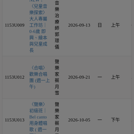
NEW！
音
〈兒童音
樂
樂探索〉
治
大人專屬
療
1153U009
工作坊｜
2026-09-13
日
上午
6
師
0-6歲 即
郭
興、繪本
璟
與兒童成
儀
長
聲
〈合唱〉
樂
歡樂合唱
家
1153U012
2026-09-21
一
上午
2
團 (週一上
蔡
午)
月
雪
〈聲樂〉
聲
初級班｜
樂
Bel canto
家
1153U013
2026-10-05
一
下午
2
用身體唱
蔡
歌 ( 週一
月