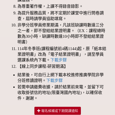
為尊重著作權，上課不得錄音錄影。
為提升服務品質，將不定期於課堂中進行問卷調
查，屆時請學員協助填寫。
非學分班學員修業期滿，凡該班缺課時數達三分
之一者，即不發給結業證明書。（EX：課程總時
數為30小時，缺課時數達10小時即不發給結業證
明書）
114年冬季班(課程編號前4碼1144)起，原「紙本結
業證明書」改為「電子結業證明書」，請至學員
選課系統內下載。
下載步驟
【線上同步課程-研習期滿】
結業後，可自行上網下載本校進修推廣學院非學
分班修讀證明。
下載步驟
若需申請繳費收據，請於結業前來電，並留下可
收取掛號信的地址(限臺灣國內地址)，以確保收
件，謝謝。
報名候補或下期開課通知