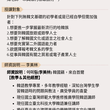
授課對象
針對下列無韓文基礎的初學者或是已經自學但需加強
者：
1.想要進一步掌握最新流行的哈韓族
2.想要到韓國旅遊或遊學人士
3.想要了解韓國文化或語言之社會人士
4.想要充實第二外國語能力者
5.欲選擇報考韓文系的學生
6.從事與韓國有關之貿易或電子產業人士
師資說明 — 李美林
師資說明：
이미림
(
李美林
)
韓國籍，來自首爾
【教學＆其他經歷】
韓語教學專業，多年教學經驗，深知台灣學生學
習韓語時的問題與教法，廣受學員的喜愛
現任國立臺灣師範大學進修推廣學院韓語講師
現任國立臺北科技大學韓語兼任講師
擔任臺北市立建國高級中學韓國語言文化講師