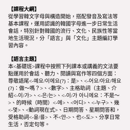
【課程大綱】
從學習韓文字母與構造開始，搭配發音及寫法等
基本課程，運用認識的韓國字母進一步日常生活
會話，特別針對韓國的流行、文化、民族性等當
地生活現況，分「語言」與「文化」主題編訂學
習內容。
【語言主題】
本<基礎班>課程中按照下列課本或講義的文法要
點運用於會話、聽力、閱讀與寫作等四個方面：
尊敬語尾<-예요/이에요(?)：是>、<-어요/아요/해요
(?)：做～嗎？>、<數字>、主格助詞（主題、介
紹<-이/가>、<-은/는>、<-이/가 아니에요：不是～
>、的時候（時間）<-에>、<어디>、<-누구>、幾
<-몇>、<動詞現在式>、日期問答、星期問答和，
受格助詞<-을/를>、不<안->、也<-도>、分享日常
生活，否定句等。