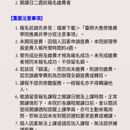
開課日二週前報名繳費者
【重要注意事項】
報名前請先參見：檔案下載＞「臺師大進修推廣
學院推廣非學分班注意事項」。
未開班退費、因個人因素申請退費，本院辦理學
員退費入帳所需時間約4週。
需完成註冊及繳費才視為報名成功。未完成繳費
者視同未報名成功，不保留名額。
若該班「額滿」，而您尚未繳費，則請勿繳費，
若您誤繳學費則為您辦理全額退費或轉班。
課程不提供旁聽服務，一經報名亦不得轉讓他
人。
敬請留意報名課程之開課日期及上課時間，正常
開課情形下，本院於各課程開課日前，會以簡訊
發送開課通知提醒上課學員，亦可主動來電詢
問，恕無法因未收到簡訊通知要求退費或補課。
個人因素無法上課或插班加入課程，無法提供補
課服務。