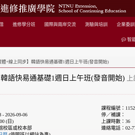
借
進修學分班
國際與兩岸交流
測驗與培訓
企業委訓
智
實體+線上同步】韓語快易通基礎1週日上午班(發音開始)
韓語快易通基礎1週日上午班(發音開始)
上
課程編號：1152
 2026-09-06
停／補課：
00 (日)
上課時數：36
館校區或校本部
連絡電話：02-77
e日曆
(停開班以網站為準)