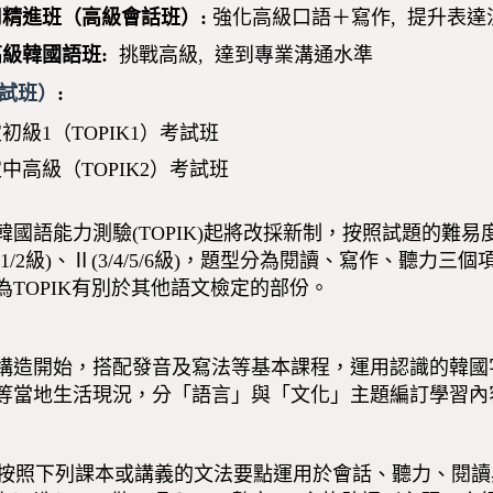
用精進班（高級會話班）:
強化高級口語＋寫作, 提升表
級韓國語班:
挑戰高級, 達到專業溝通水準
試班）
:
初級1（TOPIK1）考試班
中高級（TOPIK2）考試班
的韓國語能力測驗(TOPIK)起將改採新制，按照試題的難易度由原
1/2級)、Ⅱ(3/4/5/6級)，題型分為閱讀、寫作、聽
TOPIK有別於其他語文檢定的部份。
構造開始，搭配發音及寫法等基本課程，運用認識的韓國
等當地生活現況，分「語言」與「文化」主題編訂學習內
中按照下列課本或講義的文法要點運用於會話、聽力、閱讀與