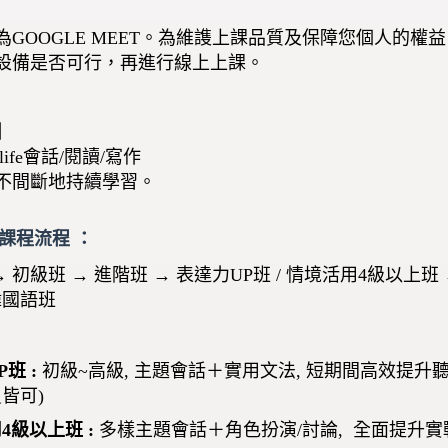
為GOOGLE MEET。為維謢上課品質及保障您個人的
設備是否可行，再進行線上上課。
】
ife會話/閱讀/寫作
不間斷地持續學習。
課程流程 ：
→ 初級班 → 進階班 → 表達力UP班 / 情境活用4級以上
韓國語班
P班 :
初級~高級, 主題會話＋實用文法, 短期間高效提升
皆可)
4級以上班 :
多樣主題會話＋角色扮演/討論, 全面提升