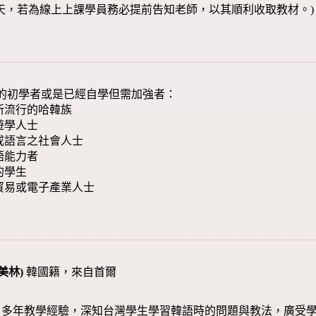
作天，若為線上上課學員務必提前告知老師，以其順利收取教材。)
的初學者或是已經自學但需加強者：
最新流行的哈韓族
遊學人士
或語言之社會人士
語能力者
的學生
貿易或電子產業人士
美林
)
韓國籍，來自首爾
，多年教學經驗，深知台灣學生學習韓語時的問題與教法，廣受