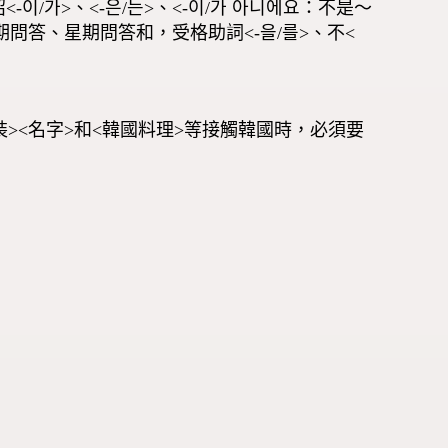
-이/가>、<-은/는>、<-이/가 아니에요：不是～
日期問答、星期問答和，受格助詞<-을/를>、不<
><名字>和<韓國料理>等接觸韓國時，必須要