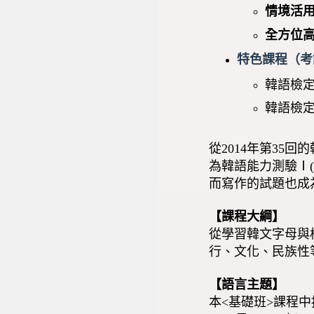
情境活
全方位高
特色課程（考
韓語檢定
韓語檢定
從2014年第35回
為韓語能力測驗Ⅰ(
而寫作的試題也成為
【課程
大綱】
從學習韓文字母與
行、文化、民族性
【語言主題】
本<基礎班>課程