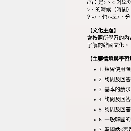
(?)：是>、<-어
>、的時候（時間）
안->、也<-도>
【文化主題】
會按照所學習的內
了解的韓國文化。
【主要情境與學習
1. 練習使用
2. 詢問及回
3. 基本的請
4. 詢問及回
5. 詢問及
6. 一般韓國
7. 韓國話<