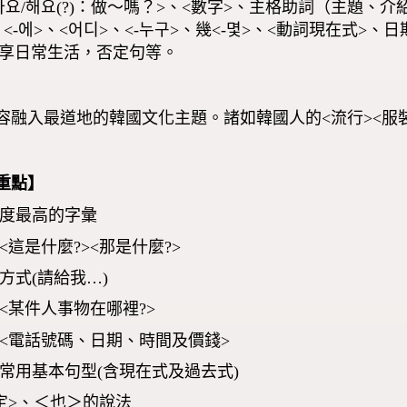
요/아요/해요(?)：做～嗎？>、<數字>、主格助詞（主題、介紹<
<-에>、<어디>、<-누구>、幾<-몇>、<動詞現在式>、
、分享日常生活，否定句等。
容融入最道地的韓國文化主題。諸如韓國人的<流行><服裝
重點】
頻度最高的字彙
答<這是什麼?><那是什麼?>
求方式(請給我…)
答<某件人事物在哪裡?>
回答<電話號碼、日期、時間及價錢>
的常用基本句型(含現在式及過去式)
否定>、＜也＞的說法