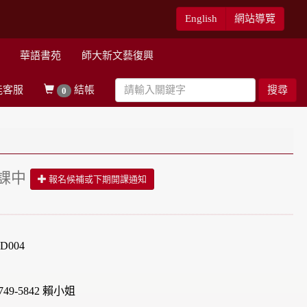
English
網站導覽
華語書苑
師大新文藝復興
能客服
結帳
搜尋
0
課中
報名候補或下期開課通知
D004
49-5842 賴小姐