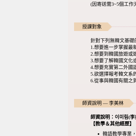
(因寄送需3~5個工
授課對象
針對下列無韓文基礎
1.想要進一步掌握
2.想要到韓國旅遊或
3.想要了解韓國文化
4.想要充實第二外國
5.欲選擇報考韓文系
6.從事與韓國有關之
師資說明 — 李美林
師資說明：
이미림
(
李
【教學＆其他經歷】
韓語教學專業