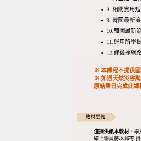
8. 相關實用
9. 韓國最新
10.韓國最
11.運用所
12.課後採
※ 本課程不提供
※ 如遇天然災害
原結業日完成此課
教材需知
僅提供紙本教材
，學
線上學員將以郵寄-