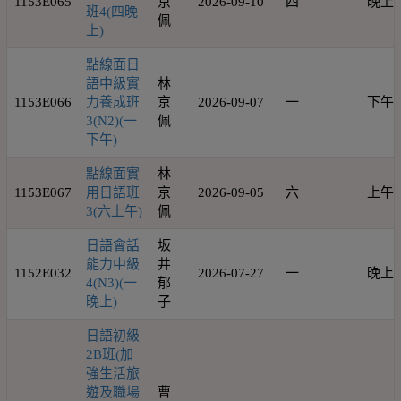
1153E065
京
2026-09-10
四
晚上
班4(四晚
佩
上)
點線面日
語中級實
林
1153E066
力養成班
京
2026-09-07
一
下午
3(N2)(一
佩
下午)
點線面實
林
1153E067
用日語班
京
2026-09-05
六
上午
3(六上午)
佩
日語會話
坂
能力中級
井
1152E032
2026-07-27
一
晚上
4(N3)(一
郁
晚上)
子
日語初級
2B班(加
強生活旅
遊及職場
曹