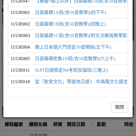
1152E047
【實體+線上同步】日語基礎1A班(含50音教學)(日
日語學習地圖
1153E001
日語基礎1A班(含50音教學)(四下午)
精選課程 (此為彈跳視窗)
1153E002
日語基礎1B班(含50音教學)(四晚上)
1153E003
日語基礎1C班(含50音教學)(附文法解說教學影片)(
1153E004
趣上日本語入門班從50音開始(五下午)
1153E005
日語基礎密集1D班(含50音教學)(六上午)
1153E011
JLPT日語檢定N4考前加強班(三晚上)
1153E018
從『飲食文化』學道地日語3 - 中高階文化語言課(
關閉
搜尋
課程編號
課程名稱
師資
開班日期
星期
時段