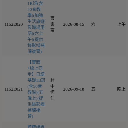
1K班(含
50音教
學)(加強
曹
生活旅遊
1152E020
家
2026-08-15
六
上午
及職場用
豪
語)(六上
午)(提供
錄影檔補
課複習)
【實體
+線上同
步】日語
基礎1B班
村
(含50音
中
1152E021
2026-09-18
五
晚上
教學)(五
恒
晚上)(提
仁
供錄影檔
補課複
習)
聽聽說說