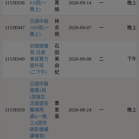
1153E036
6A班(一
菁
2026-09-14
一
晚上
晚上)
娟
日語中級
林
1153E047
10D班(一
京
2026-09-07
一
晚上
晚上)
佩
初級總複
石
習-日語
田
1153E049
會話實力
美
2026-09-08
二
下午
提升班
由
(二下午)
紀
日語中級
進階1班
(加強生
活旅遊及
曹
1153E050
職場用
家
2026-08-24
一
晚上
語)(一晚
豪
上)(提供
錄影檔補
課複習)