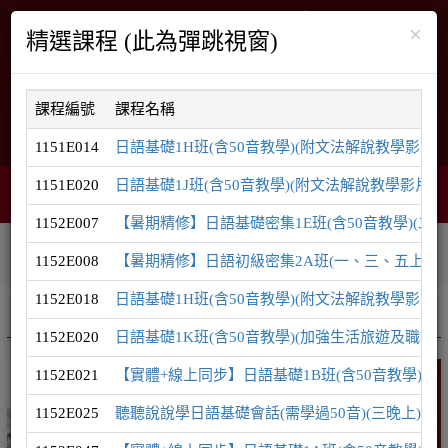
×
精選課程 (此為彈跳視窗)
課程編號
課程名稱
English
網站導覽
1151E014
日語基礎1H班(含50音教學)(附文法解說教學影片)(
1151E020
日語基礎1J班(含50音教學)(附文法解說教學影片)(
購物車
網頁選單
0
1152E007
【暑期精修】日語基礎密集1E班(含50音教學)(二
相關連結
課程系列
學員登入
1152E008
【暑期精修】日語初級密集2A班(一、三、五上午)(
1152E018
日語基礎1H班(含50音教學)(附文法解說教學影片)(
推廣課程
日語系列
1152E020
日語基礎1K班(含50音教學)(加強生活旅遊及職場用
1152E021
【實體+線上同步】日語基礎1B班(含50音教學)(五
日語
1152E025
聽聽說說學日語基礎會話(需學過50音)(三晚上)