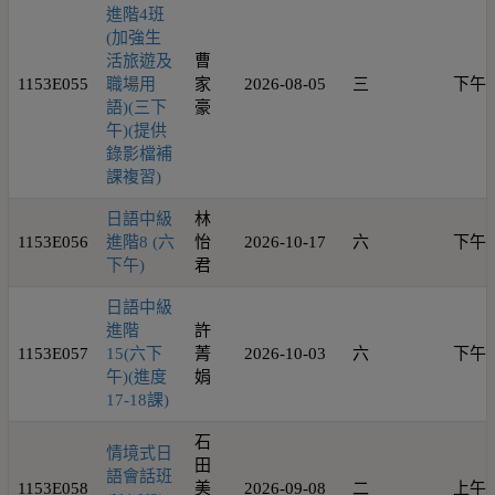
進階4班
(加強生
活旅遊及
曹
1153E055
職場用
家
2026-08-05
三
下午
語)(三下
豪
午)(提供
錄影檔補
課複習)
日語中級
林
1153E056
進階8 (六
怡
2026-10-17
六
下午
下午)
君
日語中級
進階
許
1153E057
15(六下
菁
2026-10-03
六
下午
午)(進度
娟
17-18課)
石
情境式日
田
語會話班
1153E058
美
2026-09-08
二
上午