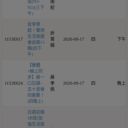
班(N3-
由
N2)(三下
紀
午)
從零學
起！實用
許
生活旅遊
1153E017
菁
2026-09-17
四
下午
會話第15
娟
期(四下
午)
【實體
+線上同
步】蔣一
蔣
1153E024
口日語 -
孝
2026-09-17
四
晚上
五十音後
佩
的進擊！
(四晚上)
日語初級
3B班(加
強生活旅