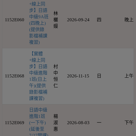
+線上同
步】日語
林
中級9A班
1152E060
欐
2026-09-24
四
晚上
(四晚上)
嫚
(提供錄
影檔補課
複習)
【實體
+線上同
步】日語
村
中級進階
中
1152E068
2026-11-15
日
上午
1班(日上
恒
午)(提供
仁
錄影檔補
課複習)
日語中級
進階1班
楊
1152E069
(一下午)
淑
2026-08-03
一
下午
(延後至
惠
7/27開課)