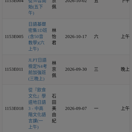
1153E004
從50音開
京
2026-10-02
五
下午
始(五下
佩
午)
日語基礎
密集1D班
林
1153E005
(含50音
怡
2026-10-17
六
上午
教學)(六
君
上午)
JLPT日語
林
檢定N4考
1153E011
京
2026-09-30
三
晚上
前加強班
佩
(三晚上)
從『飲食
文化』學
石
道地日語
田
1153E018
3 - 中高
美
2026-09-07
一
上午
階文化語
由
言課(一
紀
上午)