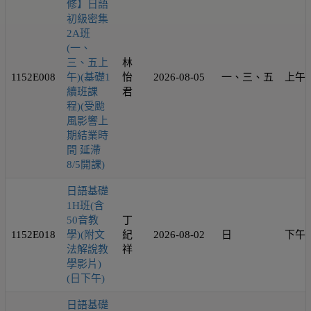
修】日語
初級密集
2A班
(一、
三、五上
林
1152E008
午)(基礎1
怡
2026-08-05
一、三、五
上午
續班課
君
程)(受颱
風影響上
期結業時
間 延滯
8/5開課)
日語基礎
1H班(含
50音教
丁
1152E018
學)(附文
紀
2026-08-02
日
下午
法解說教
祥
學影片)
(日下午)
日語基礎