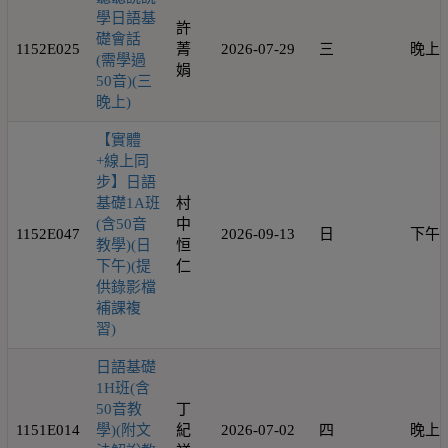
學日語基
許
礎會話
1152E025
菁
2026-07-29
三
晚上
(需學過
娟
50音)(三
晚上)
【實體
+線上同
步】日語
基礎1A班
村
(含50音
中
1152E047
2026-09-13
日
下午
教學)(日
恒
下午)(提
仁
供錄影檔
補課複
習)
日語基礎
1H班(含
50音教
丁
1151E014
學)(附文
紀
2026-07-02
四
晚上