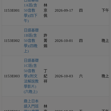
日語基礎
1A班(含
林
1153E001
50音教
京
2026-09-17
四
下午
學)(四下
佩
午)
日語基礎
1B班(含
許
1153E002
50音教
菁
2026-10-01
四
晚上
學)(四晚
娟
上)
日語基礎
1C班(含
50音教
丁
1153E003
學)(附文
紀
2026-10-03
六
晚上
法解說教
祥
學影片)
(六晚上)
趣上日本
語入門班
林