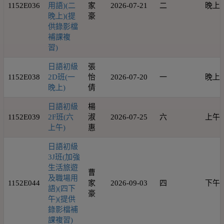
1152E036
用語)(二
家
2026-07-21
二
晚上
晚上)(提
豪
供錄影檔
補課複
習)
日語初級
張
1152E038
2D班(一
怡
2026-07-20
一
晚上
晚上)
倩
日語初級
楊
1152E039
2F班(六
淑
2026-07-25
六
上午
上午)
惠
日語初級
3J班(加強
生活旅遊
曹
及職場用
1152E044
家
2026-09-03
四
下午
語)(四下
豪
午)(提供
錄影檔補
課複習)