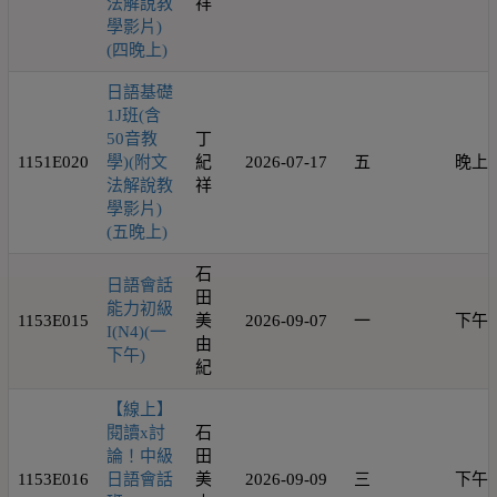
法解說教
祥
學影片)
(四晚上)
日語基礎
1J班(含
50音教
丁
1151E020
學)(附文
紀
2026-07-17
五
晚上
法解說教
祥
學影片)
(五晚上)
石
日語會話
田
能力初級
1153E015
美
2026-09-07
一
下午
I(N4)(一
由
下午)
紀
【線上】
閱讀x討
石
論！中級
田
1153E016
日語會話
美
2026-09-09
三
下午