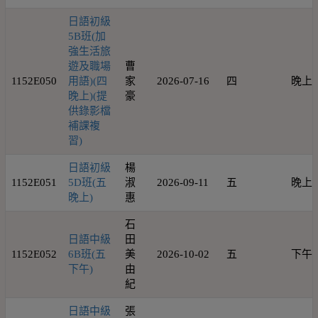
日語初級
5B班(加
強生活旅
遊及職場
曹
1152E050
用語)(四
家
2026-07-16
四
晚上
晚上)(提
豪
供錄影檔
補課複
習)
日語初級
楊
1152E051
5D班(五
淑
2026-09-11
五
晚上
晚上)
惠
石
日語中級
田
1152E052
6B班(五
美
2026-10-02
五
下午
下午)
由
紀
日語中級
張