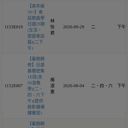
【高年級
50+】會
話歌曲學
林
日語29期
1153E019
怡
2026-09-29
二
下午
(生活、
君
旅遊會話
篇)(二下
午)
【暑期精
修】日語
基礎密集
1E班(含
楊
50音教
1152E007
淑
2026-08-04
二、四、六
下午
學)(二、
惠
四、六下
午)(提供
錄影檔補
課複習)
【暑期精