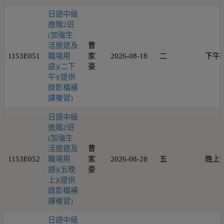
日語中級
進階2班
(加強生
活旅遊及
曹
1153E051
職場用
家
2026-08-18
二
下午
語)(二下
豪
午)(提供
錄影檔補
課複習)
日語中級
進階2班
(加強生
活旅遊及
曹
1153E052
職場用
家
2026-08-28
五
晚上
語)(五晚
豪
上)(提供
錄影檔補
課複習)
日語中級