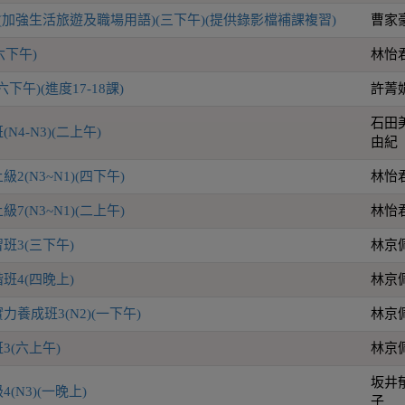
(加強生活旅遊及職場用語)(三下午)(提供錄影檔補課複習)
曹家
六下午)
林怡
下午)(進度17-18課)
許菁
石田
4-N3)(二上午)
由紀
(N3~N1)(四下午)
林怡
(N3~N1)(二上午)
林怡
班3(三下午)
林京
班4(四晚上)
林京
養成班3(N2)(一下午)
林京
3(六上午)
林京
坂井
(N3)(一晚上)
子