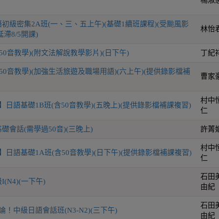
初級密集2A班(一、三、五上午)(基礎1續班課程)(受颱風影
林怡
滯8/5開課)
50音教學)(附文法解說教學影片)(日下午)
丁紀
50音教學)(加強生活旅遊及職場用語)(六上午)(提供錄影檔補
曹家
村中
日語基礎1B班(含50音教學)(五晚上)(提供錄影檔補課複習)
仁
會話(需學過50音)(三晚上)
許菁
村中
日語基礎1A班(含50音教學)(日下午)(提供錄影檔補課複習)
仁
石田
(N4)(一下午)
由紀
石田
！中級日語會話班(N3-N2)(三下午)
由紀