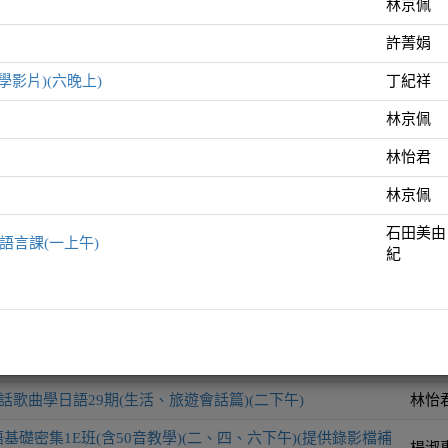
林京佩
許菁娟
師資
學影片)(六晚上)
丁紀祥
50音教學)(四下午)
林京
林京佩
50音教學)(四晚上)
許菁
林怡君
50音教學)(附文法解說教學影片)(六晚上)
丁紀
林京佩
從50音開始(五下午)
林京
石田美由
語言課(一上午)
紀
(含50音教學)(六上午)
林怡
4考前加強班(三晚上)
林京
石田
道地日語3 - 中高階文化語言課(一上午)
由紀
話歌曲學日語29期(生活、旅遊會話篇)(二下午)
林怡
基礎密集1E班(含50音教學)(二、四、六下午)(提供錄影檔補
楊淑