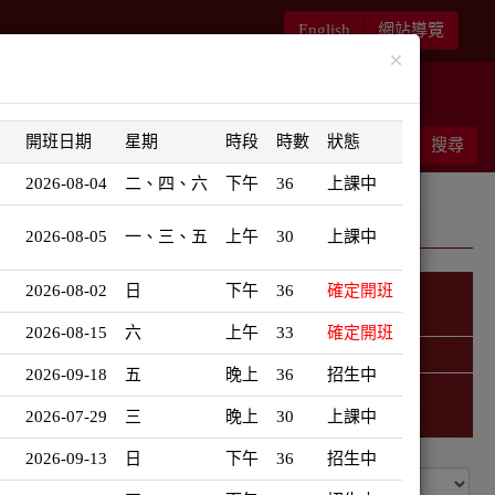
English
網站導覽
×
華語書苑
師大新文藝復興
開班日期
星期
時段
時數
狀態
能客服
結帳
搜尋
0
2026-08-04
二、四、六
下午
36
上課中
2026-08-05
一、三、五
上午
30
上課中
2026-08-02
日
下午
36
確定開班
日語學習地圖
2026-08-15
六
上午
33
確定開班
精選課程 (此為彈跳視窗)
2026-09-18
五
晚上
36
招生中
2026-07-29
三
晚上
30
上課中
2026-09-13
日
下午
36
招生中