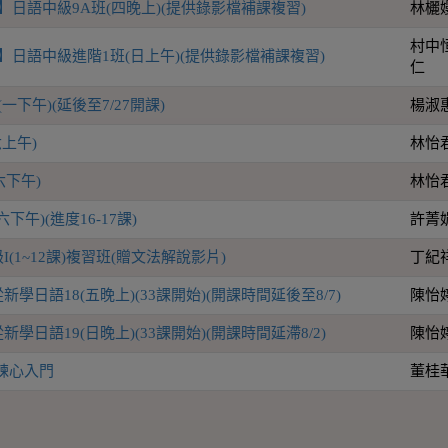
】日語中級9A班(四晚上)(提供錄影檔補課複習)
林欐
村中
】日語中級進階1班(日上午)(提供錄影檔補課複習)
仁
一下午)(延後至7/27開課)
楊淑
上午)
林怡
六下午)
林怡
下午)(進度16-17課)
許菁
(1~12課)複習班(贈文法解說影片)
丁紀
學日語18(五晚上)(33課開始)(開課時間延後至8/7)
陳怡
學日語19(日晚上)(33課開始)(開課時間延滯8/2)
陳怡
鍊心入門
董桂