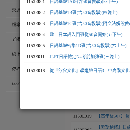
1153E001
日語基礎1A班(含50音教學)(四下午)
交通/校園配置
1153E002
日語基礎1B班(含50音教學)(四晚上)
課程編號
課程名稱
1153E003
日語基礎1C班(含50音教學)(附文法解說教
檔案下載
1153E001
日語基礎1A班(含
1153E004
趣上日本語入門班從50音開始(五下午)
老師專訪
1153E002
日語基礎1B班(含
1153E005
日語基礎密集1D班(含50音教學)(六上午)
線上藝廊
1153E003
日語基礎1C班(含
1153E011
JLPT日語檢定N4考前加強班(三晚上)
1153E004
趣上日本語入門班
停補課查詢
1153E018
從『飲食文化』學道地日語3 - 中高階文化
1153E005
日語基礎密集1D班
facebook粉絲團
1153E011
JLPT日語檢定N
1153E018
從『飲食文化』學
1153E019
【高年級50+】會
【暑期精修】日語
1152E007