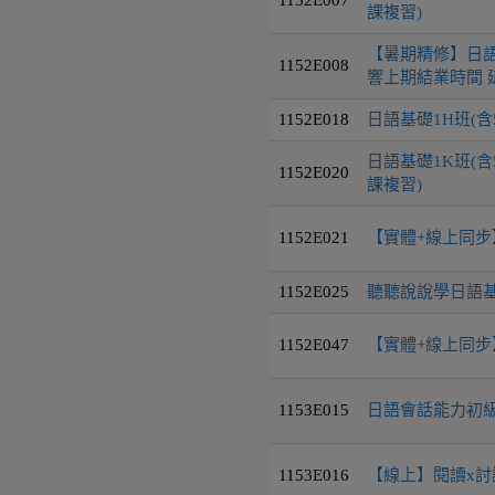
課複習)
【暑期精修】日語
1152E008
響上期結業時間 延
1152E018
日語基礎1H班(含
日語基礎1K班(含
1152E020
課複習)
1152E021
【實體+線上同步】
1152E025
聽聽說說學日語基礎
1152E047
【實體+線上同步】
1153E015
日語會話能力初級I
1153E016
【線上】閱讀x討論