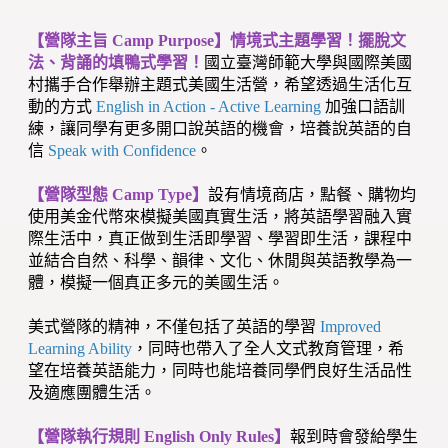
【營隊主旨 Camp Purpose】情境式主題學習！擺脫文
法、背誦的填鴨式學習！
國立臺灣師範大學與國際美國
村攜手合作舉辦主題式美國生活營，希望透過生活化互
動的方式
English in Action - Active Learning
加強口語訓
練，讓同學有更多開口說英語的機會，培養說英語的自
信
Speak with Confidence
。
【營隊型態 Camp Type】
設有情境商店，點餐、購物均
使用美金代幣來模擬美國真實生活，將英語學習融入實
際生活中，真正做到生活即學習、學習即生活，課程中
並結合自然、科學、韻律、文化、休閒與英語教學為一
體，模擬一個真正多元的美國生活。
美式營隊的精神，不僅包括了英語的學習
Improved
Learning Ability
，同時也帶入了全人文式教育管理，希
望在培養英語能力，同時也能培養同學們良好生活品性
及適應團體生活。
【營隊執行規則 English Only Rules】
報到時會發給學生