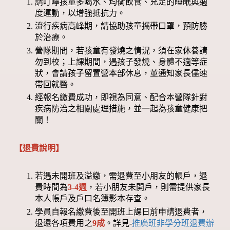
請叮嚀孩童多喝水、均衡飲食、充足的睡眠與適
度運動，以增強抵抗力。
流行疾病高峰期，請協助孩童攜帶口罩，預防勝
於治療。
營隊期間，若孩童有發燒之情況，須在家休養請
勿到校；上課期間，遇孩子發燒、身體不適等症
狀，會請孩子留置營本部休息，並通知家長儘速
帶回就醫。
經報名繳費成功，即視為同意、配合本營隊針對
疾病防治之相關處理措施，並一起為孩童健康把
關！
【退費說明】
若遇未開班及溢繳，需退費至小朋友的帳戶，退
費時間為
3-4週
，若小朋友未開戶，則需提供家長
本人帳戶及戶口名簿影本存查。
學員自報名繳費後至開班上課日前申請退費者，
退還各項費用之
9成
。詳見-
推廣班非學分班退費辦