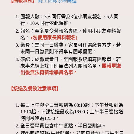
【團報流程】
線上團報系統請進
團報人數：3人同行需為3位小朋友報名，5人同
行、10人同行依此類推。
報名：至冬夏令營報名專區，使用小朋友資料報
名。
(勿使用家長資料報名)
繳費：需同一日繳費，家長可任選繳費方式。若
未同一日繳費則不得享有團報優惠。
確認：於繳費當日，至團報系統填寫團報單，若
未事先線上註冊則無法列入團報名單，
團報單送
出後無法再新增學員名單。
【接送及餐飲注意事項】
每日上午與全日營報到為 08:10起；下午營報到為
13:10起、下課接送最晚為18:00；上午半日營接送
時間最晚為12:30。
全日營學費包含中午餐點，半日營則無。
課後照護服務(午休時段)：若同日參加上下午半日