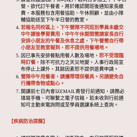
營，欲代訂午餐者，將於確認開班後通知家長繳
費，本服務包含用餐協助、午休照顧，並由小隊
輔協助送至下午半日營的教室。
若報名同校區上、下午營隊不同班別學員未繳交
中午課後學習費用，中午午休期間需請家長自行
安排小朋友的午餐及休息之處，下午營需自行帶
小朋友至教室報到，恕不提供用餐場地。
因已事先安排餐點用餐人數及場地，
恕不受理臨
時訂餐
，除不可抗力之天災地變，人事行政局宣
布停止上課外，其餘因素恕不提供退費申請。
營隊中午用餐者，請攜帶環保餐具。另請避免自
行攜帶食物或點心。
開課前七日內會以EMAIL寄發行前通知，請務必
填寫手機、可聯繫之電子信箱，若未收到行前通
知可主動來電詢問或至學員選課系統上查詢。
【疾病防治提醒】