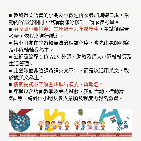
■ 參加過美語營的小朋友也歡迎再次參加訓練口說，活
動內容部分相同，但講義部分修訂，請家長考量。
■
招收國小暑假後升二年級至六年級學生
，筆試後綜合
考量，依程度進行編班。
■ 若小朋友在學習較無法適應該程度，會先由老師觀察
及小隊輔輔導為主。
■ 每班級編配 1 位 ALV 外師、助教及師大小隊輔輔導及
生活管理。
■ 此營隊並非強調背誦英文單字，而是以活用英文、敢
於說英文為主。
■
請家長務必了解營隊進行模式，再報名。
■ 課程包含語言教學及美式遊戲、英語活動、律動舞
蹈...等，請評估小朋友參與意願及程度再報名繳費。