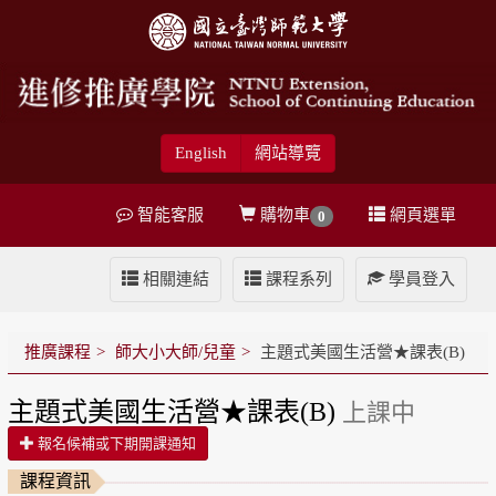
English
網站導覽
智能客服
購物車
網頁選單
0
相關連結
課程系列
學員登入
推廣課程
師大小大師/兒童
主題式美國生活營★課表(B)
主題式美國生活營★課表(B)
上課中
報名候補或下期開課通知
課程資訊