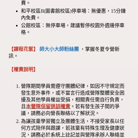
費。
和平校區II(圖書館校區)停車場：無優惠，15分鐘
內免費。
公館校區：無停車場，建議暫停校園外週邊停車
格。
【課程花絮】
師大小大師粉絲團
，掌握冬夏令營新
訊。
【權責說明】
營隊期間學員需遵守團體紀律，如因不守規定而
發生意外事件，或不當言行造成營隊整體安全困
擾及其他學員權益受損，相關責任需自行負責，
且
本營隊保留退訓權責
。若有發生孩子間的爭
議，請務必向營長聯絡以了解狀況。
為讓孩童學習獨立及團體生活，不接受家長以任
何方式陪伴與跟課，若孩童有特殊生理及健康狀
況，請務必於系統上註記並與營隊承辦人聯絡並