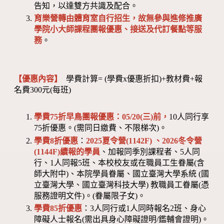
告知，以達雙方共識及配合。
育樂營轉由體育室自行招生，故無參與進修推廣
學院小大師課程團報優惠、接送及代訂餐點等服
務
。
【優惠內容】
學費計算= (學費x優惠折扣)+教材費+報
名費300元(每班)
學費75折早鳥團報優惠：05/20(三)前，
10人同行享
75折優惠。(需同日繳費、不限梯次)。
學費8折優惠
：
2025夏令營(1142F) 、2026冬令營
(1144F)
續報的學員
、加報同季別課程者、5人同
行、1人同報5班、本校校友或在職員工生眷屬(含
師大附中)、本院學員眷屬、國立臺灣大學系統 (國
立臺灣大學、國立臺灣科技大學) 教職員工眷屬(憑
服務證明文件)。(眷屬限子女)。
學費85折優惠
：3人同行或1人同時報名2班、身心
障礙人士報名(需出具身心障礙證明/鑑輔會證明)。