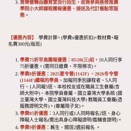
育樂營轉由體育室自行招生，故無參與進修推廣
學院小大師課程團報優惠、接送及代訂餐點等服
務
。
【優惠內容】
學費計算= (學費x優惠折扣)+教材費+報
名費300元(每班)
學費75折早鳥團報優惠：05/20(三)前，
10人同行享
75折優惠。(需同日繳費、不限梯次)。
學費8折優惠
：
2025夏令營(1142F) 、2026冬令營
(1144F)
續報的學員
、加報同季別課程者、5人同
行、1人同報5班、本校校友或在職員工生眷屬(含
師大附中)、本院學員眷屬、國立臺灣大學系統 (國
立臺灣大學、國立臺灣科技大學) 教職員工眷屬(憑
服務證明文件)。(眷屬限子女)。
學費85折優惠
：3人同行或1人同時報名2班、身心
障礙人士報名(需出具身心障礙證明/鑑輔會證明)。
學費9折優惠
：舊生、開班2週前報名 。