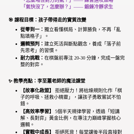
「怎麼堵住對方的氣？」—— 練習進攻策略
「氣快沒了，怎麼辦？」—— 鍛鍊冷靜求生
🎯 課程目標：孩子帶得走的實質改變
從零到一：
獨立看懂棋局、計算勝負，不再「亂
點填格子」。
邏輯預判：
建立死活與斷點觀念，養成「落子前
先思考」的習慣。
耐力挑戰：
在棋盤前專注 20-30 分鐘，完成一盤完
整的對弈。
✨ 教學亮點：李至蕙老師的魔法課堂
【故事化啟盟】
拒絕壓力！將枯燥規則化作「棋
子的呼吸、拯救小精靈」，讓孩子勇敢嘗試不怕
錯。
【高效率學習】
5個半天規律學習，透過「短講
解、長對弈」黃金比例，在專注力巔峰掌握核心
邏輯。
【實戰中成長】
拒絕死背！每堂課後半段直接對