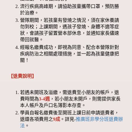
流行疾病高峰期，請協助孩童攜帶口罩，預防勝
於治療。
營隊期間，若孩童有發燒之情況，須在家休養請
勿到校；上課期間，遇孩子發燒、身體不適等症
狀，會請孩子留置營本部休息，並通知家長儘速
帶回就醫。
經報名繳費成功，即視為同意、配合本營隊針對
疾病防治之相關處理措施，並一起為孩童健康把
關！
【退費說明】
若遇未開班及溢繳，需退費至小朋友的帳戶，退
費時間為
3-4週
，若小朋友未開戶，則需提供家長
本人帳戶及戶口名簿影本存查。
學員自報名繳費後至開班上課日前申請退費者，
退還各項費用之
9成
。詳見-
推廣班非學分班退費辦
法
。