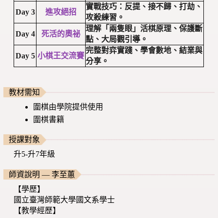
實戰技巧：反提、接不歸、打劫、
Day 3
進攻絕招
攻殺練習。
理解「兩隻眼」活棋原理、保護斷
Day 4
死活的奧祕
點、大局觀引導。
完整對弈實踐、學會數地、結業與
Day 5
小棋王交流賽
分享。
教材需知
圍棋由學院提供使用
圍棋書籍
授課對象
升5-升7年級
師資說明 — 李至蕙
【學歷】
國立臺灣師範大學國文系學士
【教學經歷】