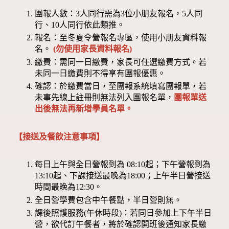
團報人數：3人同行需為3位小朋友報名，5人同
行、10人同行依此類推。
報名：至冬夏令營報名專區，使用小朋友資料報
名。
(勿使用家長資料報名)
繳費：需同一日繳費，家長可任選繳費方式。若
未同一日繳費則不得享有團報優惠。
確認：於繳費當日，至團報系統填寫團報單，若
未事先線上註冊則無法列入團報名單，
團報單送
出後無法再新增學員名單。
【接送及餐飲注意事項】
每日上午與全日營報到為 08:10起；下午營報到為
13:10起、下課接送最晚為18:00；上午半日營接送
時間最晚為12:30。
全日營學費包含中午餐點，半日營則無。
課後照護服務(午休時段)：若同日參加上下午半日
營，欲代訂午餐者，將於確認開班後通知家長繳