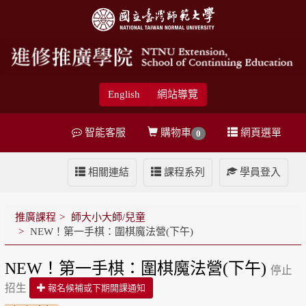
English
網站導覽
智能客服
購物車
網頁選單
0
相關連結
課程系列
學員登入
推廣課程
師大小大師/兒童
NEW！第一手棋：圍棋魔法營(下午)
NEW！第一手棋：圍棋魔法營(下午)
停止
招生
報名候補或下期開課通知