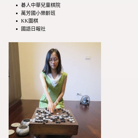
碁人中華兒童棋院
萬芳國小樂齡班
KK圍棋
國語日報社