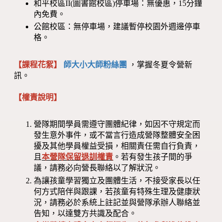
和平校區II(圖書館校區)停車場：無優惠，15分鐘
內免費。
公館校區：無停車場，建議暫停校園外週邊停車
格。
【課程花絮】
師大小大師粉絲團
，掌握冬夏令營新
訊。
【權責說明】
營隊期間學員需遵守團體紀律，如因不守規定而
發生意外事件，或不當言行造成營隊整體安全困
擾及其他學員權益受損，相關責任需自行負責，
且
本營隊保留退訓權責
。若有發生孩子間的爭
議，請務必向營長聯絡以了解狀況。
為讓孩童學習獨立及團體生活，不接受家長以任
何方式陪伴與跟課，若孩童有特殊生理及健康狀
況，請務必於系統上註記並與營隊承辦人聯絡並
告知，以達雙方共識及配合。