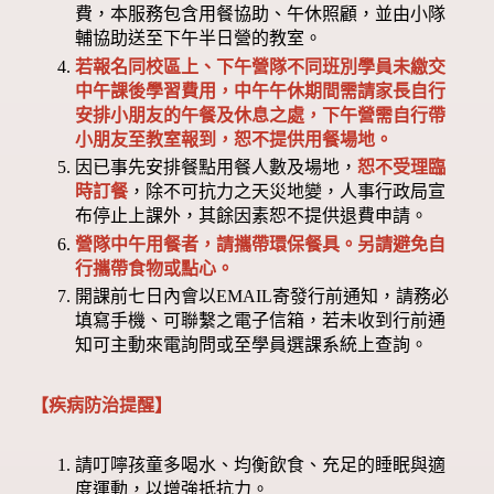
費，本服務包含用餐協助、午休照顧，並由小隊
輔協助送至下午半日營的教室。
若報名同校區上、下午營隊不同班別學員未繳交
中午課後學習費用，中午午休期間需請家長自行
安排小朋友的午餐及休息之處，下午營需自行帶
小朋友至教室報到，恕不提供用餐場地。
因已事先安排餐點用餐人數及場地，
恕不受理臨
時訂餐
，除不可抗力之天災地變，人事行政局宣
布停止上課外，其餘因素恕不提供退費申請。
營隊中午用餐者，請攜帶環保餐具。另請避免自
行攜帶食物或點心。
開課前七日內會以EMAIL寄發行前通知，請務必
填寫手機、可聯繫之電子信箱，若未收到行前通
知可主動來電詢問或至學員選課系統上查詢。
【疾病防治提醒】
請叮嚀孩童多喝水、均衡飲食、充足的睡眠與適
度運動，以增強抵抗力。