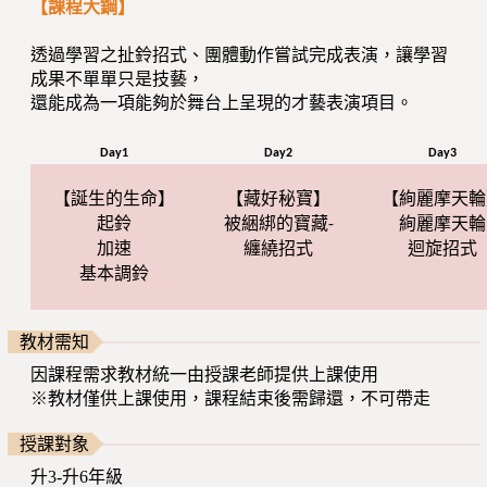
【課程大鋼】
透過學習之扯鈴招式、團體動作嘗試完成表演，讓學習
成果不單單只是技藝，
還能成為一項能夠於舞台上呈現的才藝表演項目。
Day1
Day2
Day3
【誕生的生命】
【藏好秘寶】
【絢麗摩天輪
起鈴
被綑綁的寶藏-
絢麗摩天輪
加速
纏繞招式
迴旋招式
基本調鈴
教材需知
因課程需求教材統一由授課老師提供上課使用
※教材僅供上課使用，課程結束後需歸還，不可帶走
授課對象
升3-升6年級