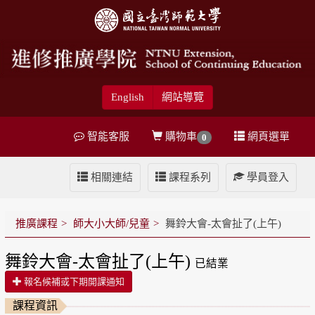
English
網站導覽
智能客服
購物車
網頁選單
0
相關連結
課程系列
學員登入
推廣課程
師大小大師/兒童
舞鈴大會-太會扯了(上午)
舞鈴大會-太會扯了(上午)
已結業
報名候補或下期開課通知
課程資訊