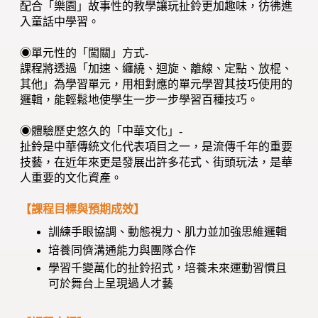
配合「樂園」故事性的教學讓玩扯鈴更加趣味，彷彿進
入童話中學習。
◉單元性的「闖關」方式-
課程將透過「加速、纏繞、迴旋、離線、定點、放棍、
其他」為學習單元，用相對應的單元學習其技巧使用的
邏輯，能輕鬆地使學生一步一步學習百種技巧。
◉體驗歷史悠久的「中華文化」-
扯鈴是中華傳統文化代表項目之一，是流傳千年的重要
技藝，在近年來更是發展出許多花式、街頭玩法，是華
人重要的文化資產。
【課程目標與預期成效】
訓練手眼協調、動態視力、肌力並加強思維邏輯
培養同儕溝通能力與團隊合作
學習千變萬化的扯鈴招式，培養未來運動習慣且
可於舞台上呈現過人才藝