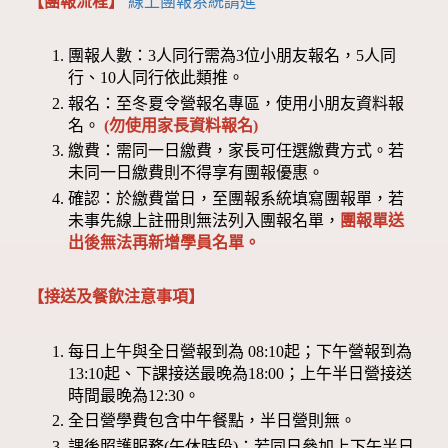
【團報流程】
線上團報系統請進
團報人數：3人同行需為3位小朋友報名，5人同
行、10人同行依此類推。
報名：至冬夏令營報名專區，使用小朋友資料報
名。
(勿使用家長資料報名)
繳費：需同一日繳費，家長可任選繳費方式。若
未同一日繳費則不得享有團報優惠。
確認：於繳費當日，至團報系統填寫團報單，若
未事先線上註冊則無法列入團報名單，
團報單送
出後無法再新增學員名單。
【接送及餐飲注意事項】
每日上午與全日營報到為 08:10起；下午營報到為
13:10起、下課接送最晚為18:00；上午半日營接送
時間最晚為12:30。
全日營學費包含中午餐點，半日營則無。
課後照護服務(午休時段)：若同日參加上下午半日