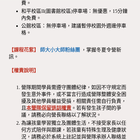
費。
和平校區II(圖書館校區)停車場：無優惠，15分鐘
內免費。
公館校區：無停車場，建議暫停校園外週邊停車
格。
【課程花絮】
師大小大師粉絲團
，掌握冬夏令營新
訊。
【權責說明】
營隊期間學員需遵守團體紀律，如因不守規定而
發生意外事件，或不當言行造成營隊整體安全困
擾及其他學員權益受損，相關責任需自行負責，
且
本營隊保留退訓權責
。若有發生孩子間的爭
議，請務必向營長聯絡以了解狀況。
為讓孩童學習獨立及團體生活，不接受家長以任
何方式陪伴與跟課，若孩童有特殊生理及健康狀
況，請務必於系統上註記並與營隊承辦人聯絡並