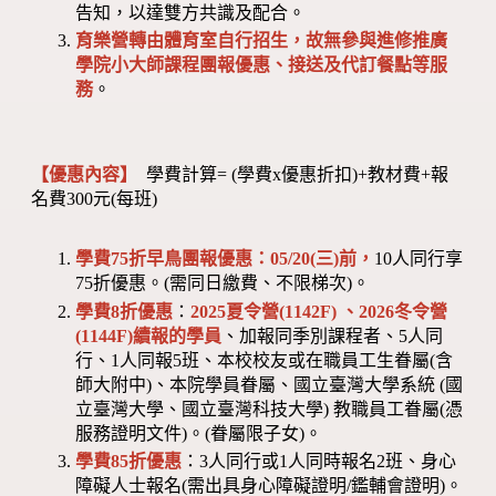
告知，以達雙方共識及配合。
育樂營轉由體育室自行招生，故無參與進修推廣
學院小大師課程團報優惠、接送及代訂餐點等服
務
。
【優惠內容】
學費計算= (學費x優惠折扣)+教材費+報
名費300元(每班)
學費75折早鳥團報優惠：05/20(三)前，
10人同行享
75折優惠。(需同日繳費、不限梯次)。
學費8折優惠
：
2025夏令營(1142F) 、2026冬令營
(1144F)
續報的學員
、加報同季別課程者、5人同
行、1人同報5班、本校校友或在職員工生眷屬(含
師大附中)、本院學員眷屬、國立臺灣大學系統 (國
立臺灣大學、國立臺灣科技大學) 教職員工眷屬(憑
服務證明文件)。(眷屬限子女)。
學費85折優惠
：3人同行或1人同時報名2班、身心
障礙人士報名(需出具身心障礙證明/鑑輔會證明)。