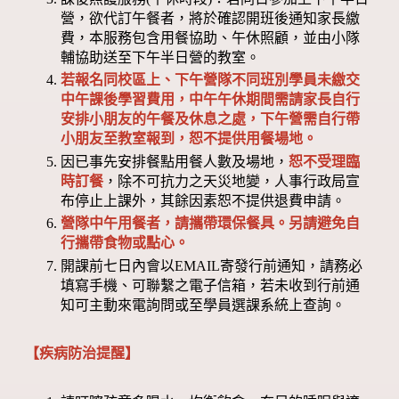
營，欲代訂午餐者，將於確認開班後通知家長繳
費，本服務包含用餐協助、午休照顧，並由小隊
輔協助送至下午半日營的教室。
若報名同校區上、下午營隊不同班別學員未繳交
中午課後學習費用，中午午休期間需請家長自行
安排小朋友的午餐及休息之處，下午營需自行帶
小朋友至教室報到，恕不提供用餐場地。
因已事先安排餐點用餐人數及場地，
恕不受理臨
時訂餐
，除不可抗力之天災地變，人事行政局宣
布停止上課外，其餘因素恕不提供退費申請。
營隊中午用餐者，請攜帶環保餐具。另請避免自
行攜帶食物或點心。
開課前七日內會以EMAIL寄發行前通知，請務必
填寫手機、可聯繫之電子信箱，若未收到行前通
知可主動來電詢問或至學員選課系統上查詢。
【疾病防治提醒】