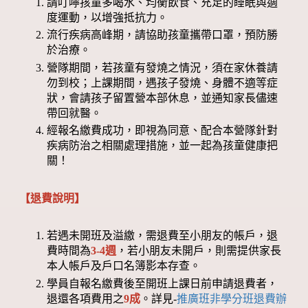
請叮嚀孩童多喝水、均衡飲食、充足的睡眠與適
度運動，以增強抵抗力。
流行疾病高峰期，請協助孩童攜帶口罩，預防勝
於治療。
營隊期間，若孩童有發燒之情況，須在家休養請
勿到校；上課期間，遇孩子發燒、身體不適等症
狀，會請孩子留置營本部休息，並通知家長儘速
帶回就醫。
經報名繳費成功，即視為同意、配合本營隊針對
疾病防治之相關處理措施，並一起為孩童健康把
關！
【退費說明】
若遇未開班及溢繳，需退費至小朋友的帳戶，退
費時間為
3-4週
，若小朋友未開戶，則需提供家長
本人帳戶及戶口名簿影本存查。
學員自報名繳費後至開班上課日前申請退費者，
退還各項費用之
9成
。詳見-
推廣班非學分班退費辦