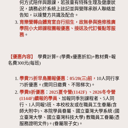
何方式陪伴與跟課，若孩童有特殊生理及健康狀
況，請務必於系統上註記並與營隊承辦人聯絡並
告知，以達雙方共識及配合。
育樂營轉由體育室自行招生，故無參與進修推廣
學院小大師課程團報優惠、接送及代訂餐點等服
務
。
【優惠內容】
學費計算= (學費x優惠折扣)+教材費+報
名費300元(每班)
學費75折早鳥團報優惠：05/20(三)前，
10人同行享
75折優惠。(需同日繳費、不限梯次)。
學費8折優惠
：
2025夏令營(1142F) 、2026冬令營
(1144F)
續報的學員
、加報同季別課程者、5人同
行、1人同報5班、本校校友或在職員工生眷屬(含
師大附中)、本院學員眷屬、國立臺灣大學系統 (國
立臺灣大學、國立臺灣科技大學) 教職員工眷屬(憑
服務證明文件)。(眷屬限子女)。