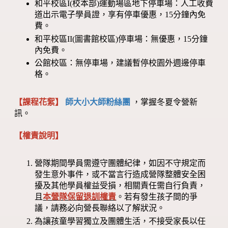
和平校區I(校本部)運動場區地下停車場：人工收費
道出示電子學員證，享有停車優惠，15分鐘內免
費。
和平校區II(圖書館校區)停車場：無優惠，15分鐘
內免費。
公館校區：無停車場，建議暫停校園外週邊停車
格。
【課程花絮】
師大小大師粉絲團
，掌握冬夏令營新
訊。
【權責說明】
營隊期間學員需遵守團體紀律，如因不守規定而
發生意外事件，或不當言行造成營隊整體安全困
擾及其他學員權益受損，相關責任需自行負責，
且
本營隊保留退訓權責
。若有發生孩子間的爭
議，請務必向營長聯絡以了解狀況。
為讓孩童學習獨立及團體生活，不接受家長以任