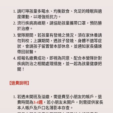
請叮嚀孩童多喝水、均衡飲食、充足的睡眠與適
度運動，以增強抵抗力。
流行疾病高峰期，請協助孩童攜帶口罩，預防勝
於治療。
營隊期間，若孩童有發燒之情況，須在家休養請
勿到校；上課期間，遇孩子發燒、身體不適等症
狀，會請孩子留置營本部休息，並通知家長儘速
帶回就醫。
經報名繳費成功，即視為同意、配合本營隊針對
疾病防治之相關處理措施，並一起為孩童健康把
關！
【退費說明】
若遇未開班及溢繳，需退費至小朋友的帳戶，退
費時間為
3-4週
，若小朋友未開戶，則需提供家長
本人帳戶及戶口名簿影本存查。