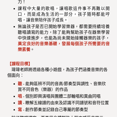
力！
課程中大量的歌唱，讓唱歌這件事不再難以開
口，而是成為生活的一部分，孩子隨時都能哼
唱，讓音樂陪伴孩子成長。
無
論孩子是否已開始學習樂器，都需要持續培養
聽唱讀寫的能力，除了能夠幫助孩子在器樂學習
中快速進步，也能為尚未開始接觸器樂的孩子，
奠定良好的音樂基礎，發展每個孩子所需要的音
樂素養
。
【課程目標】
瑋瑋老師將透過各種小遊戲，為孩子們涵養音樂的各
個面向：
聽
- 能夠區辨不同的音高/節奏型與調性、音樂欣
賞不同音色（樂器）的作品
唱
- 個別即興演唱與團體二部輪唱和異曲同唱
讀
- 瞭解五線譜的由來及認識不同譜號和音符位置
寫
- 創作節奏並記錄自己專屬的節奏型