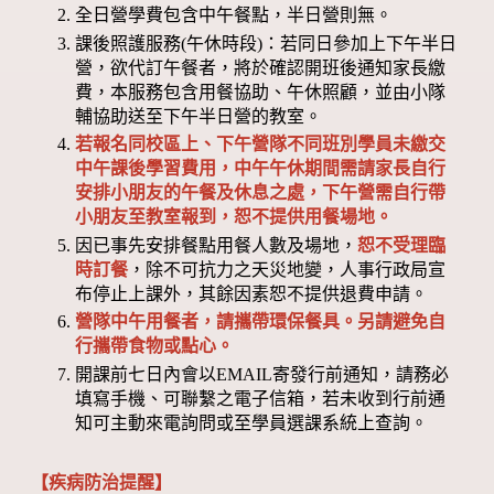
全日營學費包含中午餐點，半日營則無。
課後照護服務(午休時段)：若同日參加上下午半日
營，欲代訂午餐者，將於確認開班後通知家長繳
費，本服務包含用餐協助、午休照顧，並由小隊
輔協助送至下午半日營的教室。
若報名同校區上、下午營隊不同班別學員未繳交
中午課後學習費用，中午午休期間需請家長自行
安排小朋友的午餐及休息之處，下午營需自行帶
小朋友至教室報到，恕不提供用餐場地。
因已事先安排餐點用餐人數及場地，
恕不受理臨
時訂餐
，除不可抗力之天災地變，人事行政局宣
布停止上課外，其餘因素恕不提供退費申請。
營隊中午用餐者，請攜帶環保餐具。另請避免自
行攜帶食物或點心。
開課前七日內會以EMAIL寄發行前通知，請務必
填寫手機、可聯繫之電子信箱，若未收到行前通
知可主動來電詢問或至學員選課系統上查詢。
【疾病防治提醒】