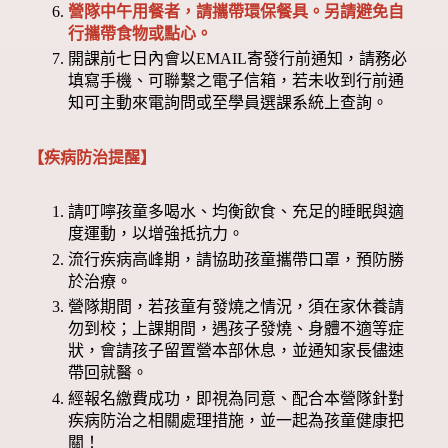
營隊中午用餐者，請攜帶環保餐具。另請避免自
行攜帶食物或點心。
開課前七日內會以EMAIL寄發行前通知，請務必
填寫手機、可聯繫之電子信箱，若未收到行前通
知可主動來電詢問或至學員選課系統上查詢。
【疾病防治提醒】
請叮嚀孩童多喝水、均衡飲食、充足的睡眠與適
度運動，以增強抵抗力。
流行疾病高峰期，請協助孩童攜帶口罩，預防勝
於治療。
營隊期間，若孩童有發燒之情況，須在家休養請
勿到校；上課期間，遇孩子發燒、身體不適等症
狀，會請孩子留置營本部休息，並通知家長儘速
帶回就醫。
經報名繳費成功，即視為同意、配合本營隊針對
疾病防治之相關處理措施，並一起為孩童健康把
關！