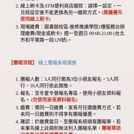
線上刷卡及ATM便利商店繳款：請擇一設定，一
旦經設定後不能更換為另一繳款方式。
(建議優先
使用線上刷卡)
現場繳費：圖書館校區-進修推廣學院1樓服務台辦
理繳費(現金或刷卡) 週一至週日 09:00-21:00 (台北
市和平東路一段129號)。
【團報流程】
線上團報系統請進
團報人數：3人同行需為3位小朋友報名，5人同
行、10人同行依此類推。
報名：至冬夏令營報名專區，使用小朋友資料報
名。
(勿使用家長資料報名)
繳費：需同一日繳費，家長可任選繳費方式。若
未同一日繳費則不得享有團報優惠。
確認：於繳費當日，至團報系統填寫團報單，若
未事先線上註冊則無法列入團報名單，
團報單送