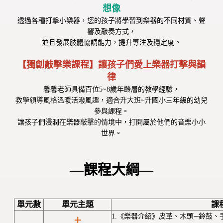
想像
透過各種打擊小樂器，您的孩子將學習到樂器的不同材質、聲
響及敲奏方式，
並且發展肢體協調能力，提升專注及穩定度。
【獨創敲擊樂課程】讓孩子們愛上樂器打擊與韻
律
馨馨老師具備百位5~8歲年齡層的教學經驗，
教學領導風格溫暖活潑風趣，適合升大班~升國小三年級的幼兒
參與課程。
讓孩子們浸潤在樂器敲擊的情境中，打開屬於他們的音樂小小
世界。
—課程大綱—
單元數
單元主題
課
1.《樂器介紹》皮革、木頭─鈴鼓、
土