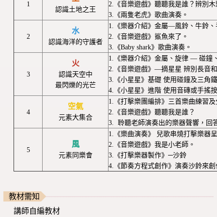
1
2.《音樂遊戲》聽聽我是誰？辨別
認識土地之王
3.《兩隻老虎》歌曲演奏。
1.《樂器介紹》金屬—風鈴、牛鈴
水
2
2.《音樂遊戲》鯊魚來了。
認識海洋的守護者
3.《Baby shark》歌曲演奏。
1.《樂器介紹》金屬、旋律 — 碰
火
2.《音樂遊戲》—摘星星 辨別長音
3
認識天空中
3.《小星星》基礎 使用碰鐘及三角
最閃爍的光芒
4.《小星星》進階 使用音磚或手搖
1.《打擊樂團編排》三首樂曲練習
空氣
4
2.《音樂遊戲》聽聽我是誰？
元素大集合
3. 聆聽老師演奏出的樂器聲響，
1.《樂曲演奏》 兒歌串燒打擊樂器
風
2.《音樂遊戲》我是小老師。
5
元素同樂會
3.《打擊樂器製作》─沙鈴
4.《節奏方程式創作》演奏沙鈴來
教材需知
講師自編教材