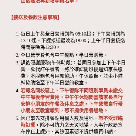
出後無法再新增學員名單。
【接送及餐飲注意事項】
每日上午與全日營報到為 08:10起；下午營報到為
13:10起、下課接送最晚為18:00；上午半日營接送
時間最晚為12:30。
全日營學費包含中午餐點，半日營則無。
課後照護服務(午休時段)：若同日參加上下午半日
營，欲代訂午餐者，將於確認開班後通知家長繳
費，本服務包含用餐協助、午休照顧，並由小隊
輔協助送至下午半日營的教室。
若報名同校區上、下午營隊不同班別學員未繳交
中午課後學習費用，中午午休期間需請家長自行
安排小朋友的午餐及休息之處，下午營需自行帶
小朋友至教室報到，恕不提供用餐場地。
因已事先安排餐點用餐人數及場地，
恕不受理臨
時訂餐
，除不可抗力之天災地變，人事行政局宣
布停止上課外，其餘因素恕不提供退費申請。