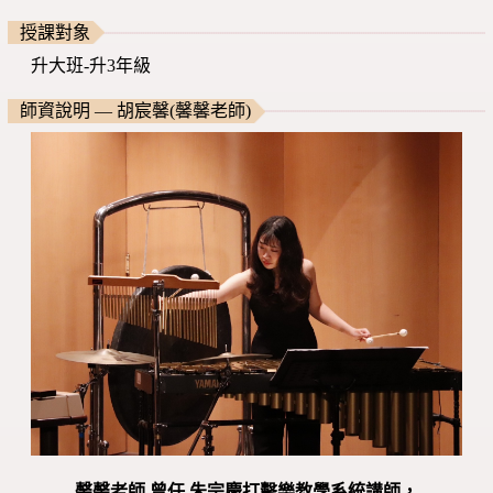
授課對象
升大班-升3年級
師資說明 — 胡宸馨(馨馨老師)
馨馨老師 曾任 朱宗慶打擊樂教學系統講師，