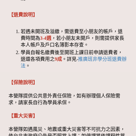
【退費說明】
若遇未開班及溢繳，需退費至小朋友的帳戶，退
費時間為
3-4週
，若小朋友未開戶，則需提供家長
本人帳戶及戶口名簿影本存查。
學員自報名繳費後至開班上課日前申請退費者，
退還各項費用之
9成
。詳見-
推廣班非學分班退費辦
法
。
【保險說明】
本營隊提供公共意外責任保險，如有辦理個人保險需
求，請家長自行為學員承保。
【重大災害】
本營隊如遇風災、地震或重大災害等不可抗力之因素，
依台北市政府公告是否照常上課；如停課將依課程性質