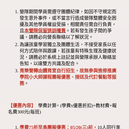
營隊期間學員需遵守團體紀律，如因不守規定而
發生意外事件，或不當言行造成營隊整體安全困
擾及其他學員權益受損，相關責任需自行負責，
且
本營隊保留退訓權責
。若有發生孩子間的爭
議，請務必向營長聯絡以了解狀況。
為讓孩童學習獨立及團體生活，不接受家長以任
何方式陪伴與跟課，若孩童有特殊生理及健康狀
況，請務必於系統上註記並與營隊承辦人聯絡並
告知，以達雙方共識及配合。
育樂營轉由體育室自行招生，故無參與進修推廣
學院小大師課程團報優惠、接送及代訂餐點等服
務
。
【優惠內容】
學費計算= (學費x優惠折扣)+教材費+報
名費300元(每班)
學費75折早鳥團報優惠：05/20(三)前，
10人同行享