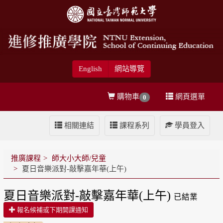
English
網站導覽
購物車
網頁選單
0
相關連結
課程系列
學員登入
推廣課程
師大小大師/兒童
夏日音樂派對-敲擊嘉年華(上午)
夏日音樂派對-敲擊嘉年華(上午)
已結業
報名候補或下期開課通知