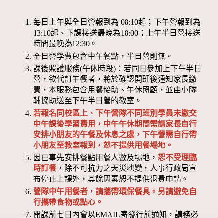
每日上午與全日營報到為 08:10起；下午營報到為
13:10起、下課接送最晚為18:00；上午半日營接送
時間最晚為12:30。
全日營學費包含中午餐點，半日營則無。
課後照護服務(午休時段)：若同日參加上下午半日
營，欲代訂午餐者，將於確認開班後通知家長繳
費，本服務包含用餐協助、午休照顧，並由小隊
輔協助送至下午半日營的教室。
若報名同校區上、下午營隊不同班別學員未繳交
中午課後學習費用，中午午休期間需請家長自行
安排小朋友的午餐及休息之處，下午營需自行帶
小朋友至教室報到，恕不提供用餐場地。
因已事先安排餐點用餐人數及場地，
恕不受理臨
時訂餐
，除不可抗力之天災地變，人事行政局宣
布停止上課外，其餘因素恕不提供退費申請。
營隊中午用餐者，請攜帶環保餐具。另請避免自
行攜帶食物或點心。
開課前七日內會以EMAIL寄發行前通知，請務必