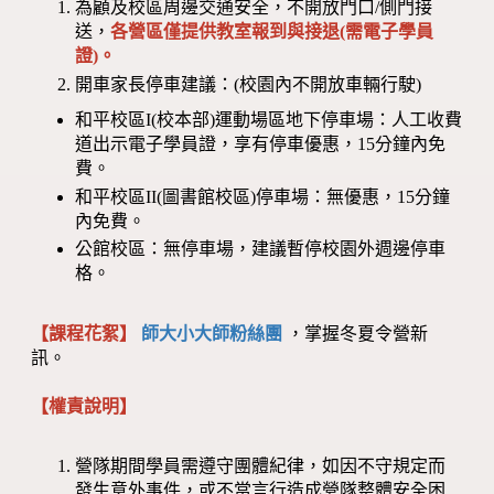
為顧及校區周邊交通安全，不開放門口/側門接
送，
各營區僅提供教室報到與接退(需電子學員
證)。
開車家長停車建議：(校園內不開放車輛行駛)
和平校區I(校本部)運動場區地下停車場：人工收費
道出示電子學員證，享有停車優惠，15分鐘內免
費。
和平校區II(圖書館校區)停車場：無優惠，15分鐘
內免費。
公館校區：無停車場，建議暫停校園外週邊停車
格。
【課程花絮】
師大小大師粉絲團
，掌握冬夏令營新
訊。
【權責說明】
營隊期間學員需遵守團體紀律，如因不守規定而
發生意外事件，或不當言行造成營隊整體安全困