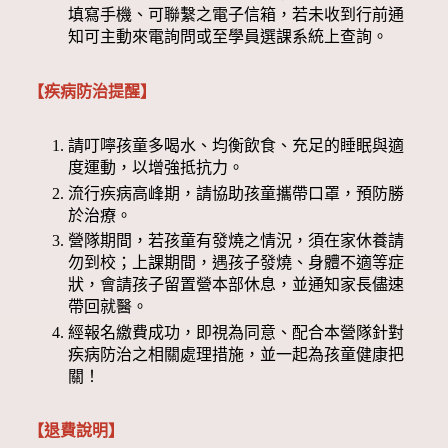
填寫手機、可聯繫之電子信箱，若未收到行前通
知可主動來電詢問或至學員選課系統上查詢。
【疾病防治提醒】
請叮嚀孩童多喝水、均衡飲食、充足的睡眠與適
度運動，以增強抵抗力。
流行疾病高峰期，請協助孩童攜帶口罩，預防勝
於治療。
營隊期間，若孩童有發燒之情況，須在家休養請
勿到校；上課期間，遇孩子發燒、身體不適等症
狀，會請孩子留置營本部休息，並通知家長儘速
帶回就醫。
經報名繳費成功，即視為同意、配合本營隊針對
疾病防治之相關處理措施，並一起為孩童健康把
關！
【退費說明】