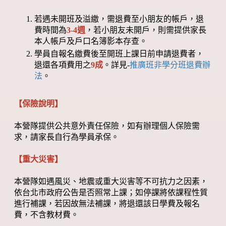
若遇未開班及溢繳，需退費至小朋友的帳戶，退
費時間為
3-4週
，若小朋友未開戶，則需提供家長
本人帳戶及戶口名簿影本存查。
學員自報名繳費後至開班上課日前申請退費者，
退還各項費用之
9成
。詳見-
推廣班非學分班退費辦
法
。
【保險說明】
本營隊提供公共意外責任保險，如有辦理個人保險需
求，請家長自行為學員承保。
【重大災害】
本營隊如遇風災、地震或重大災害等不可抗力之因素，
依台北市政府公告是否照常上課；如停課將依課程性質
進行補課，若因故無法補課，將退還該日學費及報名
費，不含教材費。