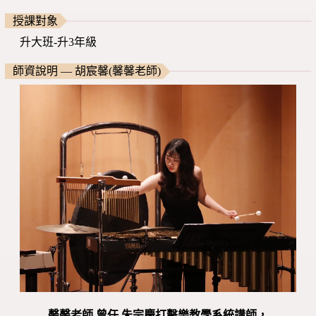
授課對象
升大班-升3年級
師資說明 — 胡宸馨(馨馨老師)
馨馨老師 曾任 朱宗慶打擊樂教學系統講師，