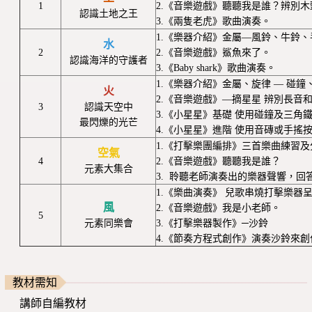
1
2.《音樂遊戲》聽聽我是誰？辨別
認識土地之王
3.《兩隻老虎》歌曲演奏。
1.《樂器介紹》金屬—風鈴、牛鈴
水
2
2.《音樂遊戲》鯊魚來了。
認識海洋的守護者
3.《Baby shark》歌曲演奏。
1.《樂器介紹》金屬、旋律 — 碰
火
2.《音樂遊戲》—摘星星 辨別長音
3
認識天空中
3.《小星星》基礎 使用碰鐘及三角
最閃爍的光芒
4.《小星星》進階 使用音磚或手搖
1.《打擊樂團編排》三首樂曲練習
空氣
4
2.《音樂遊戲》聽聽我是誰？
元素大集合
3. 聆聽老師演奏出的樂器聲響，
1.《樂曲演奏》 兒歌串燒打擊樂器
風
2.《音樂遊戲》我是小老師。
5
元素同樂會
3.《打擊樂器製作》─沙鈴
4.《節奏方程式創作》演奏沙鈴來
教材需知
講師自編教材