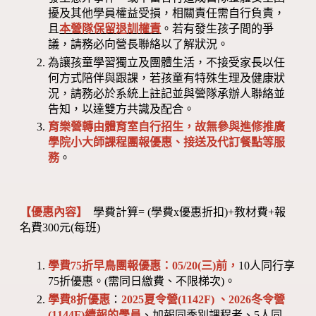
擾及其他學員權益受損，相關責任需自行負責，
且
本營隊保留退訓權責
。若有發生孩子間的爭
議，請務必向營長聯絡以了解狀況。
為讓孩童學習獨立及團體生活，不接受家長以任
何方式陪伴與跟課，若孩童有特殊生理及健康狀
況，請務必於系統上註記並與營隊承辦人聯絡並
告知，以達雙方共識及配合。
育樂營轉由體育室自行招生，故無參與進修推廣
學院小大師課程團報優惠、接送及代訂餐點等服
務
。
【優惠內容】
學費計算= (學費x優惠折扣)+教材費+報
名費300元(每班)
學費75折早鳥團報優惠：05/20(三)前，
10人同行享
75折優惠。(需同日繳費、不限梯次)。
學費8折優惠
：
2025夏令營(1142F) 、2026冬令營
(1144F)
續報的學員
、加報同季別課程者、5人同