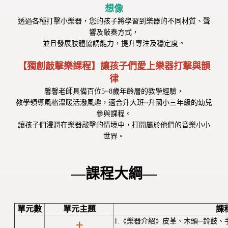
想像
透過各種打擊小樂器，您的孩子將學習到樂器的不同材質、聲
響及敲奏方式，
並且發展肢體協調能力，提升專注及穩定度。
【獨創敲擊樂課程】讓孩子們愛上樂器打擊與韻
律
馨馨老師具備百位5~8歲年齡層的教學經驗，
教學領導風格溫暖活潑風趣，適合升大班~升國小三年級的幼兒
參與課程。
讓孩子們浸潤在樂器敲擊的情境中，打開屬於他們的音樂小小
世界。
—課程大綱—
單元數
單元主題
課
1.《樂器介紹》皮革、木頭─鈴鼓、
土