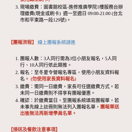
現場繳費：圖書館校區-進修推廣學院1樓服務台辦
理繳費(現金或刷卡) 週一至週日 09:00-21:00 (台北
市和平東路一段129號)。
【團報流程】
線上團報系統請進
團報人數：3人同行需為3位小朋友報名，5人同
行、10人同行依此類推。
報名：至冬夏令營報名專區，使用小朋友資料報
名。
(勿使用家長資料報名)
繳費：需同一日繳費，家長可任選繳費方式。若
未同一日繳費則不得享有團報優惠。
確認：於繳費當日，至團報系統填寫團報單，若
未事先線上註冊則無法列入團報名單，
團報單送
出後無法再新增學員名單。
【接送及餐飲注意事項】