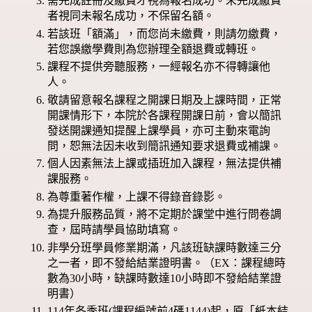
需完成註冊及繳費才視為報名成功。未完成繳費
者視同未報名成功，不保留名額。
若該班「額滿」，而您尚未繳費，則請勿繳費，
若您誤繳學費則為您辦理全額退費或轉班。
課程不提供旁聽服務，一經報名亦不得轉讓他
人。
敬請留意報名課程之開課日期及上課時間，正常
開課情形下，本院於各課程開課日前，會以簡訊
發送開課通知提醒上課學員，亦可主動來電詢
問，恕無法因未收到簡訊通知要求退費或補課。
個人因素無法上課或插班加入課程，無法提供補
課服務。
為尊重著作權，上課不得錄音錄影。
為提升服務品質，將不定期於課堂中進行問卷調
查，屆時請學員協助填寫。
非學分班學員修業期滿，凡該班缺課時數達三分
之一者，即不發給結業證明書。（EX：課程總時
數為30小時，缺課時數達10小時即不發給結業證
明書）
114年冬季班(課程編號前4碼1144)起，原「紙本結