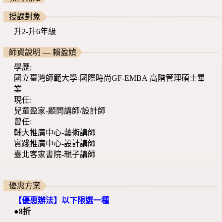
授課對象
升2-升6年級
師資說明 — 賴盈媜
學歷:
國立臺灣師範大學-國際時尚GF-EMBA 高階管理碩士畢
業
現任:
兒童盈家-顧問講師/設計師
曾任:
輔大推廣中心-藝術講師
實踐推廣中心-設計講師
臺北客家書院-親子講師
優惠方案
【優惠辦法】以下限選一種
●8折