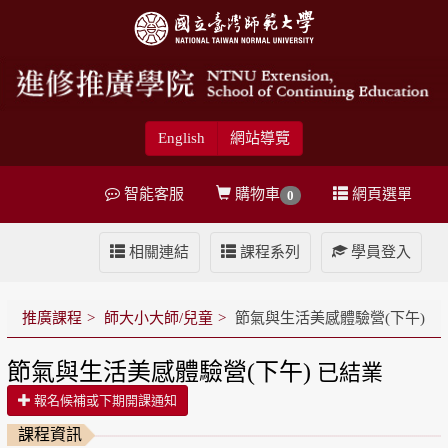
English
網站導覽
智能客服
購物車
網頁選單
0
相關連結
課程系列
學員登入
推廣課程
師大小大師/兒童
節氣與生活美感體驗營(下午)
節氣與生活美感體驗營(下午)
已結業
報名候補或下期開課通知
課程資訊