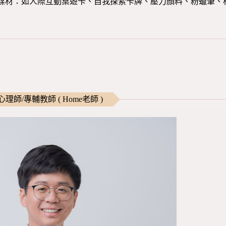
媒材：如人際互動桌遊卡、自我探索卡牌、壓力顏料、粉蠟筆、
理師/專輔教師 ( Home老師 )