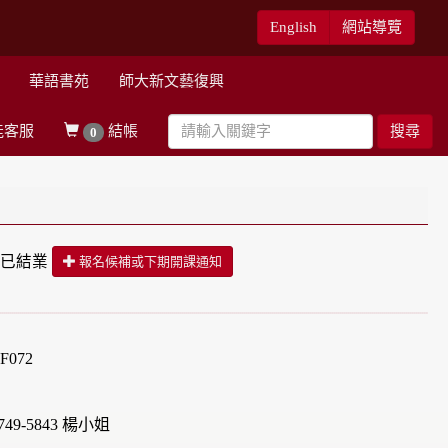
English
網站導覽
華語書苑
師大新文藝復興
能客服
結帳
搜尋
0
已結業
報名候補或下期開課通知
072
49-5843 楊小姐