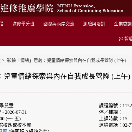
借
進修學分班
國際與兩岸交流
測驗與培訓
企業委訓
智
童
彩繪「情緒」意義：兒童情緒探索與內在自我成長營隊 (上午)
兒童情緒探索與內在自我成長營隊 (上午)
師/兒童
課程編號：1152F
 2026-07-31
停／補課：
00 (一~五)
上課時數：15
館校區或校本部
連絡電話：02-77
e日曆
(停開班以網站為準)