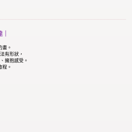
達｜
的畫。
法有形狀，
、擁抱感受。
旅程。