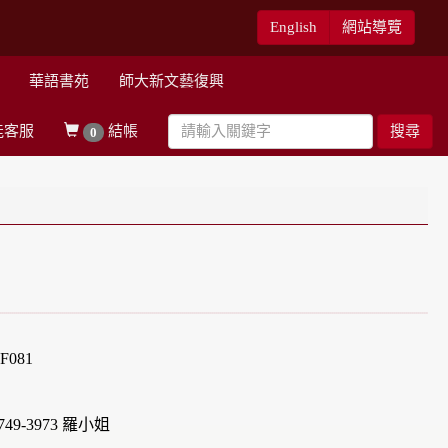
English
網站導覽
華語書苑
師大新文藝復興
能客服
結帳
搜尋
0
081
49-3973 羅小姐