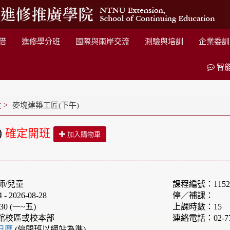
借
進修學分班
國際與兩岸交流
測驗與培訓
企業委訓
智
童
麥塊建築工匠(下午)
)
確定開班
加入購物車
師/兒童
課程編號：1152F
 2026-08-28
停／補課：
30 (一~五)
上課時數：15
館校區或校本部
連絡電話：02-77
e日曆
(停開班以網站為準)