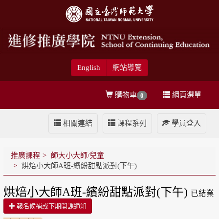
English
網站導覽
購物車
網頁選單
0
相關連結
課程系列
學員登入
推廣課程
師大小大師/兒童
烘焙小大師A班-繽紛甜點派對(下午)
烘焙小大師A班-繽紛甜點派對(下午)
已結業
報名候補或下期開課通知