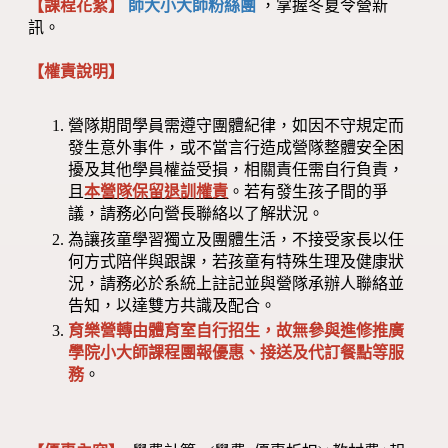
【課程花絮】
師大小大師粉絲團
，掌握冬夏令營新
訊。
【權責說明】
營隊期間學員需遵守團體紀律，如因不守規定而
發生意外事件，或不當言行造成營隊整體安全困
擾及其他學員權益受損，相關責任需自行負責，
且
本營隊保留退訓權責
。若有發生孩子間的爭
議，請務必向營長聯絡以了解狀況。
為讓孩童學習獨立及團體生活，不接受家長以任
何方式陪伴與跟課，若孩童有特殊生理及健康狀
況，請務必於系統上註記並與營隊承辦人聯絡並
告知，以達雙方共識及配合。
育樂營轉由體育室自行招生，故無參與進修推廣
學院小大師課程團報優惠、接送及代訂餐點等服
務
。