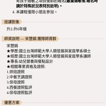
有孩子過敏之項目後斟酌報名
(嚴重過敏者,報名時
請於特殊狀況表特別註明)。
本課程僅限小朋友參加。
授課對象
升2-升6年級
師資說明 — 宋慧娟 團隊師資群
宋慧娟
★學歷:國立台灣師範大學人類發展與家庭學系碩士
★經歷:國立台灣師範大學人類發展與家庭學系講師
★專長:幼兒營養與餐點設計
★相關專業資格及證照:
1.烘焙證照
2.中餐烹調證照
3.保母證照
4.西餐證照監評
4.保母證照監評
優惠方案