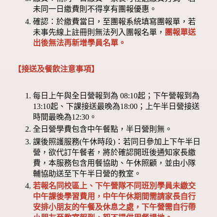
未同一日繳費則不得享有團報優惠。
確認：於繳費當日，至團報系統填寫團報單，若
未事先線上註冊則無法列入團報名單，
團報單送
出後無法再新增學員名單。
【接送及餐飲注意事項】
每日上午與全日營報到為 08:10起；下午營報到為
13:10起、下課接送最晚為18:00；上午半日營接送
時間最晚為12:30。
全日營學費包含中午餐點，半日營則無。
課後照護服務(午休時段)：若同日參加上下午半日
營，欲代訂午餐者，將於確認開班後通知家長繳
費，本服務包含用餐協助、午休照顧，並由小隊
輔協助送至下午半日營的教室。
若報名同校區上、下午營隊不同班別學員未繳交
中午課後學習費用，中午午休期間需請家長自行
安排小朋友的午餐及休息之處，下午營需自行帶