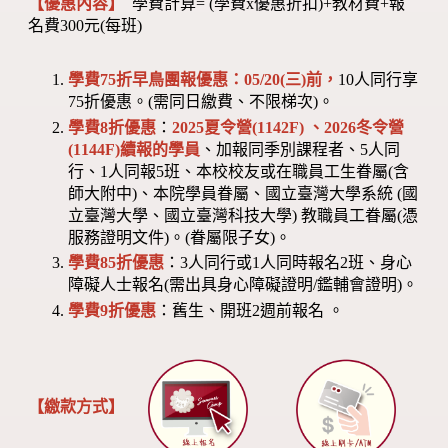
【優惠內容】
學費計算= (學費x優惠折扣)+教材費+報
名費300元(每班)
學費75折早鳥團報優惠：05/20(三)前，
10人同行享
75折優惠。(需同日繳費、不限梯次)。
學費8折優惠
：
2025夏令營(1142F) 、2026冬令營
(1144F)
續報的學員
、加報同季別課程者、5人同
行、1人同報5班、本校校友或在職員工生眷屬(含
師大附中)、本院學員眷屬、國立臺灣大學系統 (國
立臺灣大學、國立臺灣科技大學) 教職員工眷屬(憑
服務證明文件)。(眷屬限子女)。
學費85折優惠
：3人同行或1人同時報名2班、身心
障礙人士報名(需出具身心障礙證明/鑑輔會證明)。
學費9折優惠
：舊生、開班2週前報名 。
【繳款方式】