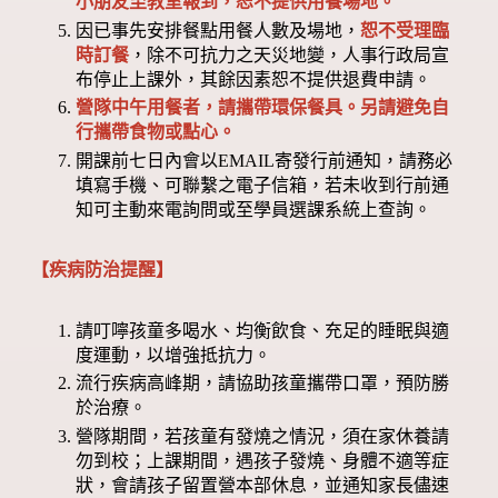
小朋友至教室報到，恕不提供用餐場地。
因已事先安排餐點用餐人數及場地，
恕不受理臨
時訂餐
，除不可抗力之天災地變，人事行政局宣
布停止上課外，其餘因素恕不提供退費申請。
營隊中午用餐者，請攜帶環保餐具。另請避免自
行攜帶食物或點心。
開課前七日內會以EMAIL寄發行前通知，請務必
填寫手機、可聯繫之電子信箱，若未收到行前通
知可主動來電詢問或至學員選課系統上查詢。
【疾病防治提醒】
請叮嚀孩童多喝水、均衡飲食、充足的睡眠與適
度運動，以增強抵抗力。
流行疾病高峰期，請協助孩童攜帶口罩，預防勝
於治療。
營隊期間，若孩童有發燒之情況，須在家休養請
勿到校；上課期間，遇孩子發燒、身體不適等症
狀，會請孩子留置營本部休息，並通知家長儘速