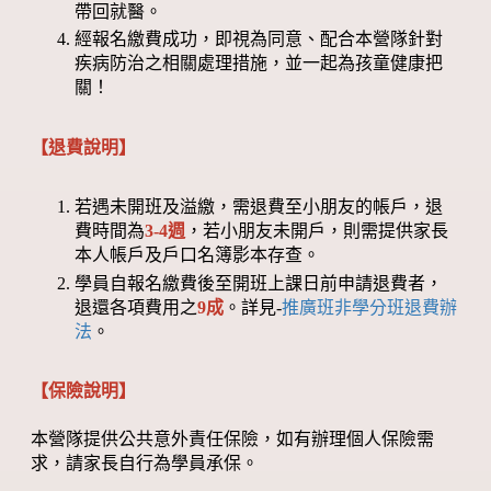
帶回就醫。
經報名繳費成功，即視為同意、配合本營隊針對
疾病防治之相關處理措施，並一起為孩童健康把
關！
【退費說明】
若遇未開班及溢繳，需退費至小朋友的帳戶，退
費時間為
3-4週
，若小朋友未開戶，則需提供家長
本人帳戶及戶口名簿影本存查。
學員自報名繳費後至開班上課日前申請退費者，
退還各項費用之
9成
。詳見-
推廣班非學分班退費辦
法
。
【保險說明】
本營隊提供公共意外責任保險，如有辦理個人保險需
求，請家長自行為學員承保。