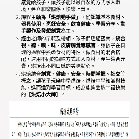
感覺給孩子，讓孩子能以最自然的方式融入環
境，建立和樂關係，快樂上營。
課程主軸為
「烘焙動手做」
，從
認識基本食材、
器具使用、烹飪安全、飲食健康、學習分享、動
手製作及發想創意
為主。
經由老師的示範及帶領，孩子們透過觀察，
統合
視、聽、嗅、味、皮膚觸覺等感官
，讓孩子在料
理的過程中熟悉食材的特性，做食材的混合搭
配，運用不同的調味方式加入食材，產生綜合元
素，烘培出不同口感的美味點心。
烘焙結合
創意、健康、安全、時間掌握、社交
等
概念，讓孩子玩樂中學烘焙，烘焙中學知識與技
能，進而達到學習目標，成為能夠營造幸福快樂
的
【烘焙小大師
】。