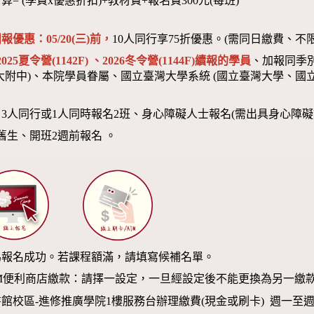
算= (學費x優惠折扣)+教材費+報名費300元(每班)
報優惠：05/20(三)前，
10人同行享75折優惠。(需同日繳費、不
2025夏令營(1142F) 、2026冬令營(1144F)
續報的學員
、加報同季
大附中)、本院學員眷屬、國立臺灣大學系統 (國立臺灣大學、國立
：3人同行或1人同時報名2班、身心障礙人士報名(需出具身心障礙
舊生、開班2週前報名 。
為報名成功。若課程額滿，請填寫候補名單。
M便利商店繳款：請擇一設定，一旦經設定後不能更換為另一繳
校區-進修推廣學院1樓服務台辦理繳費(現金或刷卡) 週一至週日 09: