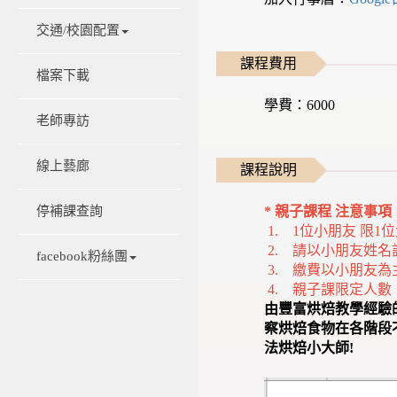
交通/校園配置
課程費用
檔案下載
學費：6000
老師專訪
線上藝廊
課程說明
* 親子課程 注意事項 
停補課查詢
1. 1位小朋友 限
2. 請以小朋友姓名
facebook粉絲團
3. 繳費以小朋友為
4. 親子課限定人數 (
由豐富烘焙教學經驗
察烘焙食物在各階段
法烘焙小大師!