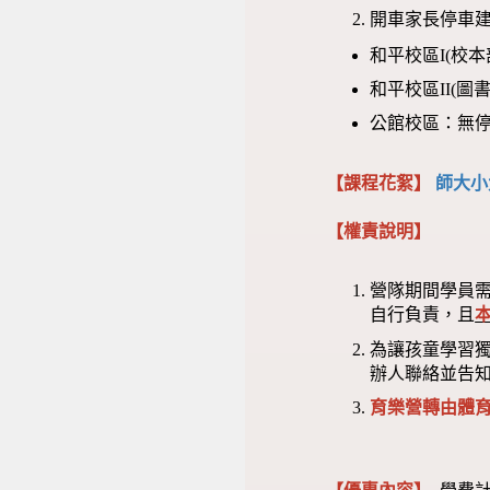
開車家長停車建
和平校區I(校
和平校區II(
公館校區：無
【課程花絮】
師大小
【權責說明】
營隊期間學員
自行負責，且
為讓孩童學習
辦人聯絡並告
育樂營轉由體