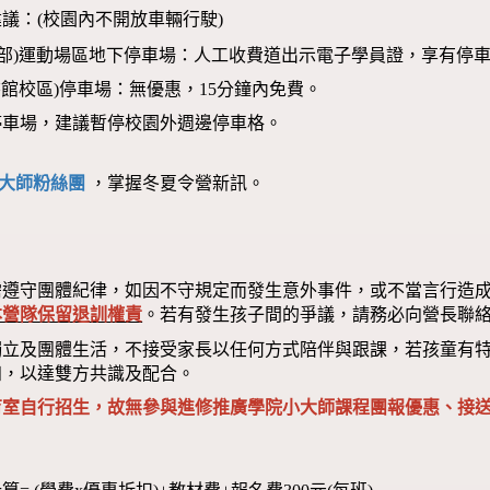
議：(校園內不開放車輛行駛)
本部)運動場區地下停車場：人工收費道出示電子學員證，享有停車
圖書館校區)停車場：無優惠，15分鐘內免費。
停車場，建議暫停校園外週邊停車格。
大師粉絲團
，掌握冬夏令營新訊。
需遵守團體紀律，如因不守規定而發生意外事件，或不當言行造
本營隊保留退訓權責
。若有發生孩子間的爭議，請務必向營長聯
獨立及團體生活，不接受家長以任何方式陪伴與跟課，若孩童有
知，以達雙方共識及配合。
育室自行招生，故無參與進修推廣學院小大師課程團報優惠、接