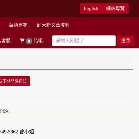
English
網站導覽
華語書苑
師大新文藝復興
能客服
結帳
搜尋
0
或下期開課通知
091
49-5862 曾小姐