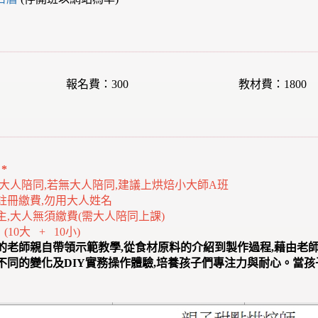
報名費：300
教材費：1800
*
1位大人陪同,若無大人陪同,建議上烘焙小大師A班
註冊繳費,勿用大人姓名
主,大人無須繳費(需大人陪同上課)
10大 + 10小)
的老師親自帶領示範教學,從食材原料的介紹到製作過程,藉由老
不同的變化及DIY實務操作體驗,培養孩子們專注力與耐心。當