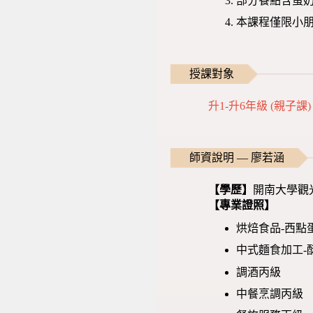
部分餐點含蛋
本課程僅限小
授課對象
升1-升6年級 (親子課)
師資說明 — 廖若涵
【學歷】
開南大學觀
【專業證照】
烘焙食品-西點
中式麵食加工-
調酒丙級
中餐烹調丙級