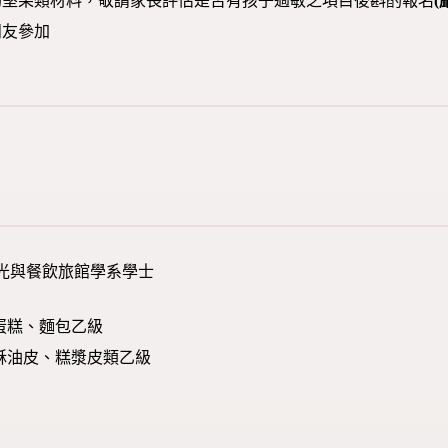
奶堅果類材料，敬請家長評估是否有孩子過敏之項目後斟酌報名
朋友參加
光與餐飲旅館學系學士
蛋糕、麵包乙級
酥油皮、糕漿皮類乙級