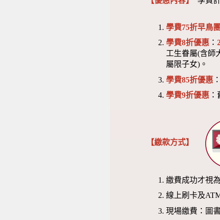
【優惠內容】
學費計
學費75折早鳥團
學費8折優惠
：
工生眷屬(含師
屬限子女)。
學費85折優惠
學費9折優惠
：
【繳款方式】
繳費成功才視
線上刷卡及AT
現場繳費：圖書館