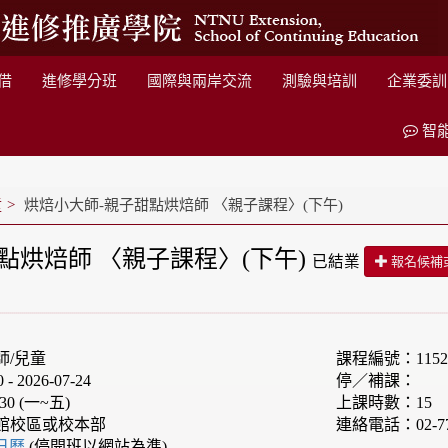
借
進修學分班
國際與兩岸交流
測驗與培訓
企業委訓
智
童
烘焙小大師-親子甜點烘焙師 〈親子課程〉(下午)
點烘焙師 〈親子課程〉(下午)
已結業
報名候補
師/兒童
課程編號：1152F
 2026-07-24
停／補課：
30 (一~五)
上課時數：15
館校區或校本部
連絡電話：02-77
e日曆
(停開班以網站為準)