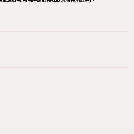
(嚴重過敏者,報名時請於特殊狀況表特別註明)。