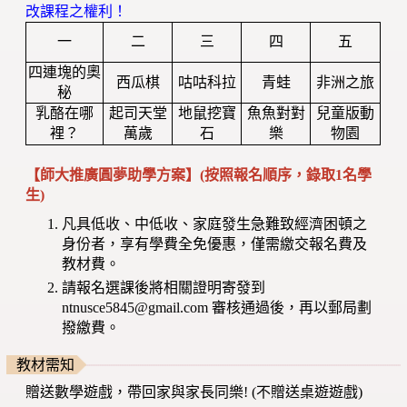
改課程之權利！
一
二
三
四
五
四連塊的奧
西瓜棋
咕咕科拉
青蛙
非洲之旅
秘
乳酪在哪
起司天堂
地鼠挖寶
魚魚對對
兒童版動
裡？
萬歲
石
樂
物園
【師大推廣圓夢助學方案】(按照報名順序，錄取1名學
生)
凡具低收、中低收、家庭發生急難致經濟困頓之
身份者，享有學費全免優惠，僅需繳交報名費及
教材費。
請報名選課後將相關證明寄發到
ntnusce5845@gmail.com 審核通過後，再以郵局劃
撥繳費。
教材需知
贈送數學遊戲，帶回家與家長同樂! (不贈送桌遊遊戲)