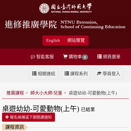
English
網站導覽
智能客服
購物車
網頁選單
0
相關連結
課程系列
學員登入
推廣課程
師大小大師/兒童
桌遊幼幼-可愛動物(上午)
桌遊幼幼-可愛動物(上午)
已結業
報名候補或下期開課通知
課程資訊