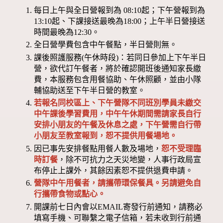
每日上午與全日營報到為 08:10起；下午營報到為
13:10起、下課接送最晚為18:00；上午半日營接送
時間最晚為12:30。
全日營學費包含中午餐點，半日營則無。
課後照護服務(午休時段)：若同日參加上下午半日
營，欲代訂午餐者，將於確認開班後通知家長繳
費，本服務包含用餐協助、午休照顧，並由小隊
輔協助送至下午半日營的教室。
若報名同校區上、下午營隊不同班別學員未繳交
中午課後學習費用，中午午休期間需請家長自行
安排小朋友的午餐及休息之處，下午營需自行帶
小朋友至教室報到，恕不提供用餐場地。
因已事先安排餐點用餐人數及場地，
恕不受理臨
時訂餐
，除不可抗力之天災地變，人事行政局宣
布停止上課外，其餘因素恕不提供退費申請。
營隊中午用餐者，請攜帶環保餐具。另請避免自
行攜帶食物或點心。
開課前七日內會以EMAIL寄發行前通知，請務必
填寫手機、可聯繫之電子信箱，若未收到行前通