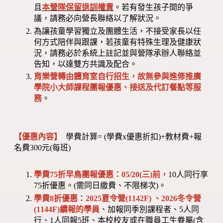
且
本營隊保留退訓權責
。若有發生孩子間的爭
議，請務必向營長聯絡以了解狀況。
為讓孩童學習獨立及團體生活，不接受家長以任
何方式陪伴與跟課，若孩童有特殊生理及健康狀
況，請務必於系統上註記並與營隊承辦人聯絡並
告知，以達雙方共識及配合。
育樂營轉由體育室自行招生，故無參與進修推廣
學院小大師課程團報優惠、接送及代訂餐點等服
務
。
【優惠內容】
學費計算= (學費x優惠折扣)+教材費+報
名費300元(每班)
學費75折早鳥團報優惠：05/20(三)前，
10人同行享
75折優惠。(需同日繳費、不限梯次)。
學費8折優惠
：
2025夏令營(1142F) 、2026冬令營
(1144F)
續報的學員
、加報同季別課程者、5人同
行、1人同報5班、本校校友或在職員工生眷屬(含