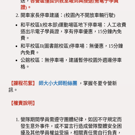
送，
各營區僅提供教室報到與接退(需電子學員
證)。
開車家長停車建議：(校園內不開放車輛行駛)
和平校區I(校本部)運動場區地下停車場：人工收費
道出示電子學員證，享有停車優惠，15分鐘內免
費。
和平校區II(圖書館校區)停車場：無優惠，15分鐘
內免費。
公館校區：無停車場，建議暫停校園外週邊停車
格。
【課程花絮】
師大小大師粉絲團
，掌握冬夏令營新
訊。
【權責說明】
營隊期間學員需遵守團體紀律，如因不守規定而
發生意外事件，或不當言行造成營隊整體安全困
擾及其他學員權益受損，相關責任需自行負責，