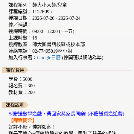
課程系列：師大小大師/兒童
課程編號：1152F095
授課日期：2026-07-20 - 2026-07-24
停／補課：
授課時間：09:00 - 12:00 (一~五)
上課時數：15
授課教室：師大圖書館校區或校本部
連絡電話：02-77495819林小姐
加入行事曆：
Google日曆
(停開班以網站為準)
課程費用
學費：5000
報名費：300
教材費：200
課程說明
※贈送數學遊戲，帶回家與家長同樂! (不贈送桌遊遊戲)
【課程簡介】
好評不斷，佳評如潮！
您是否擔心~傳統填鴨式的教學，限制了孩子的想法，