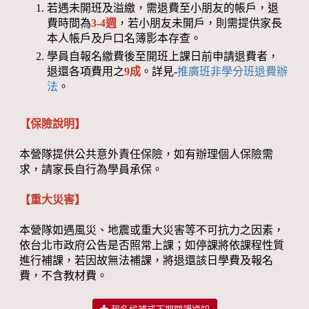
若遇未開班及溢繳，需退費至小朋友的帳戶，退
費時間為
3-4週
，若小朋友未開戶，則需提供家長
本人帳戶及戶口名簿影本存查。
學員自報名繳費後至開班上課日前申請退費者，
退還各項費用之
9成
。詳見-
推廣班非學分班退費辦
法
。
【保險說明】
本營隊提供公共意外責任保險，如有辦理個人保險需
求，請家長自行為學員承保。
【重大災害】
本營隊如遇風災、地震或重大災害等不可抗力之因素，
依台北市政府公告是否照常上課；如停課將依課程性質
進行補課，若因故無法補課，將退還該日學費及報名
費，不含教材費。