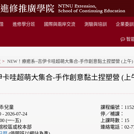
借
進修學分班
國際與兩岸交流
測驗與培訓
企業委訓
智
童
NEW！療癒系~吉伊卡哇超萌大集合-手作創意黏土捏塑營 (上午)
伊卡哇超萌大集合-手作創意黏土捏塑營 (上
師/兒童
課程編號：1152F
 2026-07-24
停／補課：
00 (一~五)
上課時數：15
館校區或校本部
連絡電話：02-77
e日曆
(停開班以網站為準)