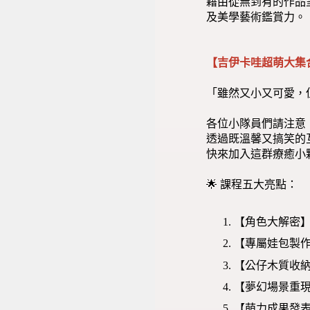
藉由從無到有的作品
及美學藝術鑑賞力。
【吉伊卡哇超萌大集
「雖然又小又可愛，
各位小隊員們請注意
透過既溫馨又搞笑的
快來加入這群療癒小
🌟 課程五大亮點：
【角色大解密
【專屬娃包製
【公仔木質收
【夢幻場景重
【萌力成果發