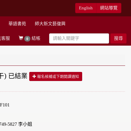
English
網站導覽
華語書苑
師大新文藝復興
能客服
結帳
搜尋
0
午)
已結業
報名候補或下期開課通知
101
49-5827 李小姐