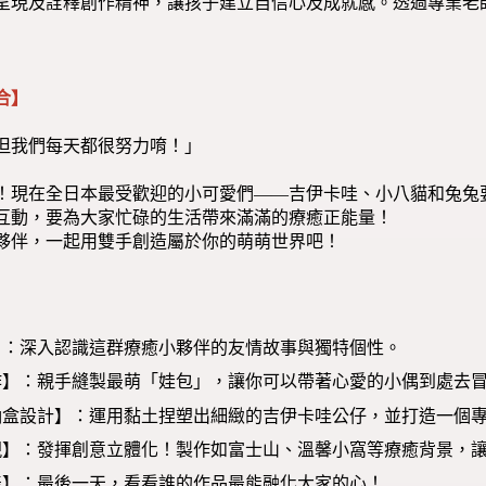
呈現及詮釋創作精神，讓孩子建立自信心及成就感。透過專業老
合】
但我們每天都很努力唷！」
！現在全日本最受歡迎的小可愛們——吉伊卡哇、小八貓和兔兔
互動，要為大家忙碌的生活帶來滿滿的療癒正能量！
夥伴，一起用雙手創造屬於你的萌萌世界吧！
】：深入認識這群療癒小夥伴的友情故事與獨特個性。
作】：親手縫製最萌「娃包」，讓你可以帶著心愛的小偶到處去
納盒設計】：運用黏土捏塑出細緻的吉伊卡哇公仔，並打造一個
現】：發揮創意立體化！製作如富士山、溫馨小窩等療癒背景，
表】：最後一天，看看誰的作品最能融化大家的心！