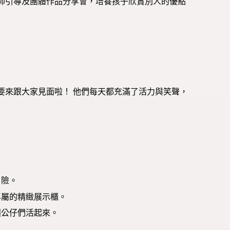
師引導及團體作品分享會，培養孩子欣賞別人的優點
要來跟大家見面啦！ 他們每天都充滿了活力與笑聲，
冒險。
專屬的精緻展示櫃。
讓公仔們活起來。