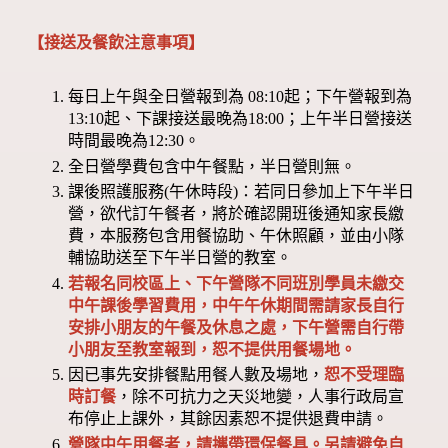
【接送及餐飲注意事項】
每日上午與全日營報到為 08:10起；下午營報到為
13:10起、下課接送最晚為18:00；上午半日營接送
時間最晚為12:30。
全日營學費包含中午餐點，半日營則無。
課後照護服務(午休時段)：若同日參加上下午半日
營，欲代訂午餐者，將於確認開班後通知家長繳
費，本服務包含用餐協助、午休照顧，並由小隊
輔協助送至下午半日營的教室。
若報名同校區上、下午營隊不同班別學員未繳交
中午課後學習費用，中午午休期間需請家長自行
安排小朋友的午餐及休息之處，下午營需自行帶
小朋友至教室報到，恕不提供用餐場地。
因已事先安排餐點用餐人數及場地，
恕不受理臨
時訂餐
，除不可抗力之天災地變，人事行政局宣
布停止上課外，其餘因素恕不提供退費申請。
營隊中午用餐者，請攜帶環保餐具。另請避免自