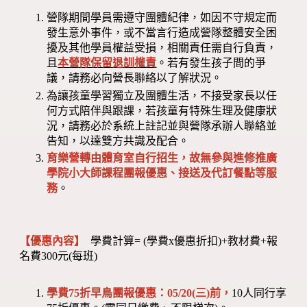
營隊期間學員需遵守團體紀律，如因不守規定而
發生意外事件，或不當言行造成營隊整體安全困
擾及其他學員權益受損，相關責任需自行負責，
且
本營隊保留退訓權責
。若有發生孩子間的爭
議，請務必向營長聯絡以了解狀況。
為讓孩童學習獨立及團體生活，不接受家長以任
何方式陪伴與跟課，若孩童有特殊生理及健康狀
況，請務必於系統上註記並與營隊承辦人聯絡並
告知，以達雙方共識及配合。
育樂營轉由體育室自行招生，故無參與進修推廣
學院小大師課程團報優惠、接送及代訂餐點等服
務
。
【優惠內容】
學費計算= (學費x優惠折扣)+教材費+報
名費300元(每班)
學費75折早鳥團報優惠：05/20(三)前，
10人同行享