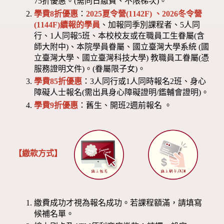
75折優惠。(需同日繳費、不限梯次)。
學費8折優惠
：
2025夏令營(1142F) 、2026冬令營
(1144F)
續報的學員
、加報同季別課程者、5人同
行、1人同報5班、本校校友或在職員工生眷屬(含
師大附中)、本院學員眷屬、國立臺灣大學系統 (國
立臺灣大學、國立臺灣科技大學) 教職員工眷屬(憑
服務證明文件)。(眷屬限子女)。
學費85折優惠
：3人同行或1人同時報名2班、身心
障礙人士報名(需出具身心障礙證明/鑑輔會證明)。
學費9折優惠
：舊生、開班2週前報名 。
【繳款方式】
繳費成功才視為報名成功。若課程額滿，請填寫
候補名單。