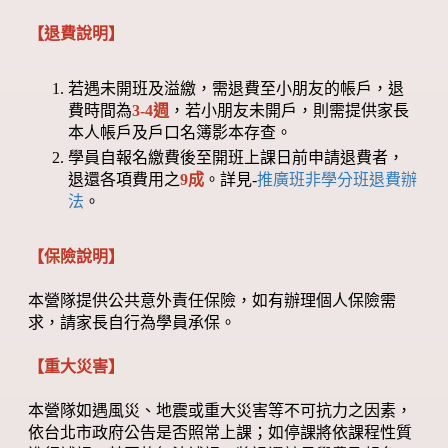
【退費說明】
若遇未開班及溢繳，需退費至小朋友的帳戶，退
費時間為
3-4週
，若小朋友未開戶，則需提供家長
本人帳戶及戶口名簿影本存查。
學員自報名繳費後至開班上課日前申請退費者，
退還各項費用之
9成
。詳見-
推廣班非學分班退費辦
法
。
【保險說明】
本營隊提供公共意外責任保險，如有辦理個人保險需
求，請家長自行為學員承保。
【重大災害】
本營隊如遇風災、地震或重大災害等不可抗力之因素，
依台北市政府公告是否照常上課；如停課將依課程性質