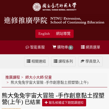
English
網站導覽
智能客服
購物車
網頁選單
0
相關連結
課程系列
學員登入
推廣課程
師大小大師/兒童
熊大兔兔宇宙大冒險 -手作創意黏土捏塑營(上午)
熊大兔兔宇宙大冒險 -手作創意黏土捏塑
營(上午)
已結業
報名候補或下期開課通知