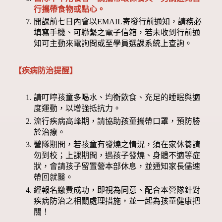
行攜帶食物或點心。
開課前七日內會以EMAIL寄發行前通知，請務必
填寫手機、可聯繫之電子信箱，若未收到行前通
知可主動來電詢問或至學員選課系統上查詢。
【疾病防治提醒】
請叮嚀孩童多喝水、均衡飲食、充足的睡眠與適
度運動，以增強抵抗力。
流行疾病高峰期，請協助孩童攜帶口罩，預防勝
於治療。
營隊期間，若孩童有發燒之情況，須在家休養請
勿到校；上課期間，遇孩子發燒、身體不適等症
狀，會請孩子留置營本部休息，並通知家長儘速
帶回就醫。
經報名繳費成功，即視為同意、配合本營隊針對
疾病防治之相關處理措施，並一起為孩童健康把
關！