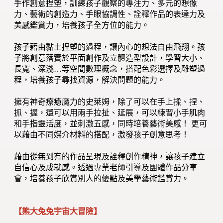
手作創意捏塑，訓練孩子觀察的專注力、多元的想像
力、藝術的創造力、手眼協調性、詮釋作品的表達力及
美感鑑賞力，培養孩子全方位的能力。
孩子藉由黏土捏塑的過程，讓內心的想法自由飛翔。孩
子將創意落實於平面創作及立體造型設計，學習大小、
長寬、深淺…等空間數理概念，搭配色彩選擇及雕塑過
程，培養孩子尋找資源，解決問題的能力。
擁有神奇療癒魔力的史萊姆，除了可以在手上揉、捏、
抓、握，還可以用兩手拉扯、延展，可以練習小手肌肉
和手指靈活度，並刺激五感，同時培養藝術美感！ 更可
以藉由不同媒介材料的搭配，激發孩子創意思考！
藉由從無到有的作品呈現及詮釋創作精神，讓孩子建立
自信心及成就感。透過專業老師引導及團體作品分享
會，培養孩子欣賞別人的優點及美學藝術鑑賞力。
【熊大兔兔宇宙大冒險】