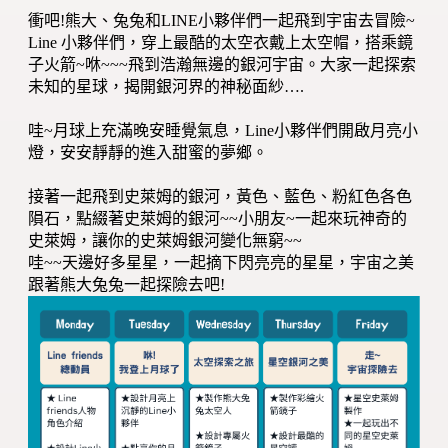
衝吧!熊大、兔兔和LINE小夥伴們一起飛到宇宙去冒險~
Line 小夥伴們，穿上最酷的太空衣戴上太空帽，搭乘鏡
子火箭~咻~~~飛到浩瀚無邊的銀河宇宙。大家一起探索
未知的星球，揭開銀河界的神秘面紗….
哇~月球上充滿晚安睡覺氣息，Line小夥伴們開啟月亮小
燈，安安靜靜的進入甜蜜的夢鄉。
接著一起飛到史萊姆的銀河，黃色、藍色、粉紅色各色
隕石，點綴著史萊姆的銀河~~小朋友~一起來玩神奇的
史萊姆，讓你的史萊姆銀河變化無窮~~
哇~~天邊好多星星，一起摘下閃亮亮的星星，宇宙之美
跟著熊大兔兔一起探險去吧!