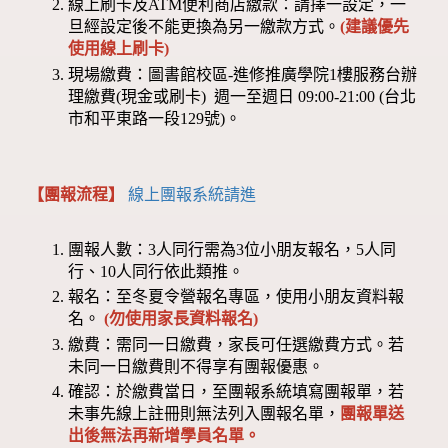
線上刷卡及ATM便利商店繳款：請擇一設定，一
旦經設定後不能更換為另一繳款方式。
(建議優先
使用線上刷卡)
現場繳費：圖書館校區-進修推廣學院1樓服務台辦
理繳費(現金或刷卡) 週一至週日 09:00-21:00 (台北
市和平東路一段129號)。
【團報流程】
線上團報系統請進
團報人數：3人同行需為3位小朋友報名，5人同
行、10人同行依此類推。
報名：至冬夏令營報名專區，使用小朋友資料報
名。
(勿使用家長資料報名)
繳費：需同一日繳費，家長可任選繳費方式。若
未同一日繳費則不得享有團報優惠。
確認：於繳費當日，至團報系統填寫團報單，若
未事先線上註冊則無法列入團報名單，
團報單送
出後無法再新增學員名單。