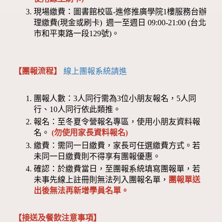
現場繳費：圖書館校區-進修推廣學院1樓服務台辦
理繳費(現金或刷卡) 週一至週日 09:00-21:00 (台北
市和平東路一段129號)。
【團報流程】
線上團報系統請進
團報人數：3人同行需為3位小朋友報名，5人同
行、10人同行依此類推。
報名：至冬夏令營報名專區，使用小朋友資料報
名。
(勿使用家長資料報名)
繳費：需同一日繳費，家長可任選繳費方式。若
未同一日繳費則不得享有團報優惠。
確認：於繳費當日，至團報系統填寫團報單，若
未事先線上註冊則無法列入團報名單，
團報單送
出後無法再新增學員名單。
【接送及餐飲注意事項】