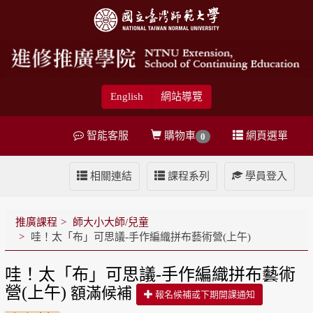
English
網站導覽
智能客服
購物車
網頁選單
0
相關連結
課程系列
學員登入
推廣課程
師大小大師/兒童
哇！太「布」可思議-手作編織拼布藝術營(上午)
哇！太「布」可思議-手作編織拼布藝術
營(上午)
額滿候補
報名候補或下期開課通知