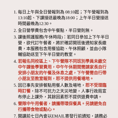
每日上午與全日營報到為 08:10起；下午營報到為
13:10起、下課接送最晚為18:00；上午半日營接送
時間最晚為12:30。
全日營學費包含中午餐點，半日營則無。
課後照護服務(午休時段)：若同日參加上下午半日
營，欲代訂午餐者，將於確認開班後通知家長繳
費，本服務包含用餐協助、午休照顧，並由小隊
輔協助送至下午半日營的教室。
若報名同校區上、下午營隊不同班別學員未繳交
中午課後學習費用，中午午休期間需請家長自行
安排小朋友的午餐及休息之處，下午營需自行帶
小朋友至教室報到，恕不提供用餐場地。
因已事先安排餐點用餐人數及場地，
恕不受理臨
時訂餐
，除不可抗力之天災地變，人事行政局宣
布停止上課外，其餘因素恕不提供退費申請。
營隊中午用餐者，請攜帶環保餐具。另請避免自
行攜帶食物或點心。
開課前七日內會以EMAIL寄發行前通知，請務必