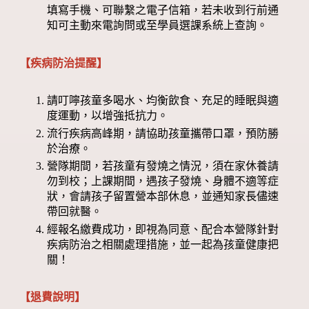
填寫手機、可聯繫之電子信箱，若未收到行前通
知可主動來電詢問或至學員選課系統上查詢。
【疾病防治提醒】
請叮嚀孩童多喝水、均衡飲食、充足的睡眠與適
度運動，以增強抵抗力。
流行疾病高峰期，請協助孩童攜帶口罩，預防勝
於治療。
營隊期間，若孩童有發燒之情況，須在家休養請
勿到校；上課期間，遇孩子發燒、身體不適等症
狀，會請孩子留置營本部休息，並通知家長儘速
帶回就醫。
經報名繳費成功，即視為同意、配合本營隊針對
疾病防治之相關處理措施，並一起為孩童健康把
關！
【退費說明】