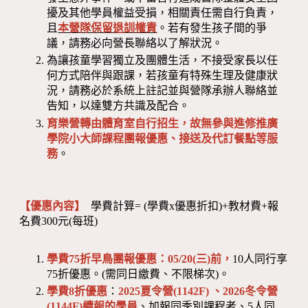
擾及其他學員權益受損，相關責任需自行負責，
且
本營隊保留退訓權責
。若有發生孩子間的爭
議，請務必向營長聯絡以了解狀況。
為讓孩童學習獨立及團體生活，不接受家長以任
何方式陪伴與跟課，若孩童有特殊生理及健康狀
況，請務必於系統上註記並與營隊承辦人聯絡並
告知，以達雙方共識及配合。
育樂營轉由體育室自行招生，故無參與進修推廣
學院小大師課程團報優惠、接送及代訂餐點等服
務
。
【優惠內容】
學費計算= (學費x優惠折扣)+教材費+報
名費300元(每班)
學費75折早鳥團報優惠：05/20(三)前，
10人同行享
75折優惠。(需同日繳費、不限梯次)。
學費8折優惠
：
2025夏令營(1142F) 、2026冬令營
(1144F)
續報的學員
、加報同季別課程者、5人同