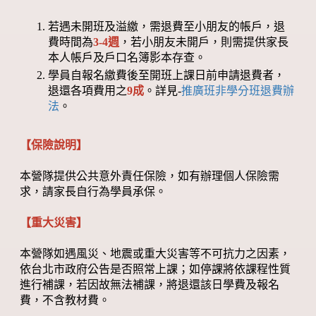
若遇未開班及溢繳，需退費至小朋友的帳戶，退
費時間為
3-4週
，若小朋友未開戶，則需提供家長
本人帳戶及戶口名簿影本存查。
學員自報名繳費後至開班上課日前申請退費者，
退還各項費用之
9成
。詳見-
推廣班非學分班退費辦
法
。
【保險說明】
本營隊提供公共意外責任保險，如有辦理個人保險需
求，請家長自行為學員承保。
【重大災害】
本營隊如遇風災、地震或重大災害等不可抗力之因素，
依台北市政府公告是否照常上課；如停課將依課程性質
進行補課，若因故無法補課，將退還該日學費及報名
費，不含教材費。