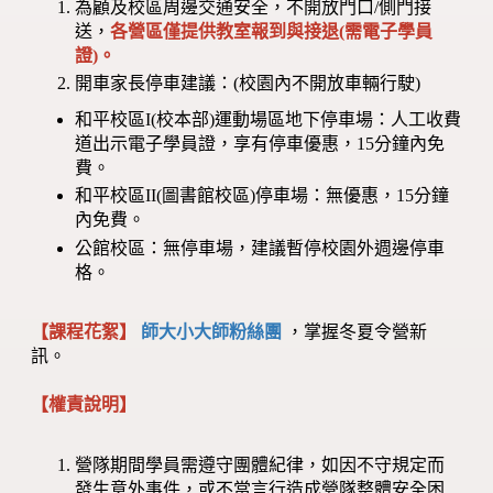
為顧及校區周邊交通安全，不開放門口/側門接
送，
各營區僅提供教室報到與接退(需電子學員
證)。
開車家長停車建議：(校園內不開放車輛行駛)
和平校區I(校本部)運動場區地下停車場：人工收費
道出示電子學員證，享有停車優惠，15分鐘內免
費。
和平校區II(圖書館校區)停車場：無優惠，15分鐘
內免費。
公館校區：無停車場，建議暫停校園外週邊停車
格。
【課程花絮】
師大小大師粉絲團
，掌握冬夏令營新
訊。
【權責說明】
營隊期間學員需遵守團體紀律，如因不守規定而
發生意外事件，或不當言行造成營隊整體安全困