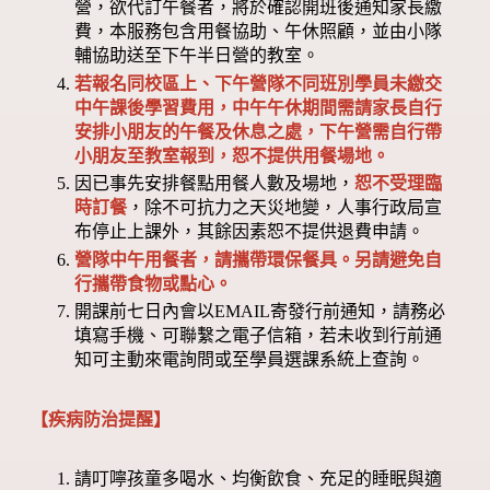
營，欲代訂午餐者，將於確認開班後通知家長繳
費，本服務包含用餐協助、午休照顧，並由小隊
輔協助送至下午半日營的教室。
若報名同校區上、下午營隊不同班別學員未繳交
中午課後學習費用，中午午休期間需請家長自行
安排小朋友的午餐及休息之處，下午營需自行帶
小朋友至教室報到，恕不提供用餐場地。
因已事先安排餐點用餐人數及場地，
恕不受理臨
時訂餐
，除不可抗力之天災地變，人事行政局宣
布停止上課外，其餘因素恕不提供退費申請。
營隊中午用餐者，請攜帶環保餐具。另請避免自
行攜帶食物或點心。
開課前七日內會以EMAIL寄發行前通知，請務必
填寫手機、可聯繫之電子信箱，若未收到行前通
知可主動來電詢問或至學員選課系統上查詢。
【疾病防治提醒】
請叮嚀孩童多喝水、均衡飲食、充足的睡眠與適