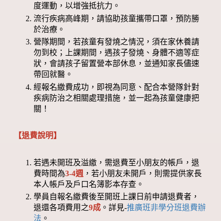
度運動，以增強抵抗力。
流行疾病高峰期，請協助孩童攜帶口罩，預防勝
於治療。
營隊期間，若孩童有發燒之情況，須在家休養請
勿到校；上課期間，遇孩子發燒、身體不適等症
狀，會請孩子留置營本部休息，並通知家長儘速
帶回就醫。
經報名繳費成功，即視為同意、配合本營隊針對
疾病防治之相關處理措施，並一起為孩童健康把
關！
【退費說明】
若遇未開班及溢繳，需退費至小朋友的帳戶，退
費時間為
3-4週
，若小朋友未開戶，則需提供家長
本人帳戶及戶口名簿影本存查。
學員自報名繳費後至開班上課日前申請退費者，
退還各項費用之
9成
。詳見-
推廣班非學分班退費辦
法
。