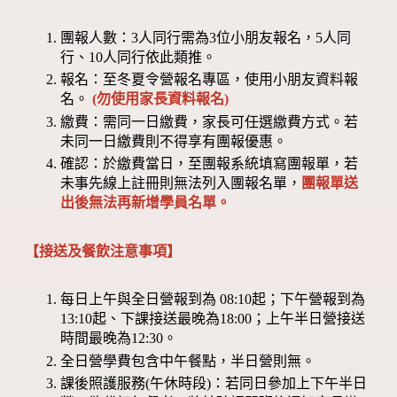
團報人數：3人同行需為3位小朋友報名，5人同
行、10人同行依此類推。
報名：至冬夏令營報名專區，使用小朋友資料報
名。
(勿使用家長資料報名)
繳費：需同一日繳費，家長可任選繳費方式。若
未同一日繳費則不得享有團報優惠。
確認：於繳費當日，至團報系統填寫團報單，若
未事先線上註冊則無法列入團報名單，
團報單送
出後無法再新增學員名單。
【接送及餐飲注意事項】
每日上午與全日營報到為 08:10起；下午營報到為
13:10起、下課接送最晚為18:00；上午半日營接送
時間最晚為12:30。
全日營學費包含中午餐點，半日營則無。
課後照護服務(午休時段)：若同日參加上下午半日