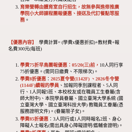
育樂營轉由體育室自行招生，故無參與進修推廣
學院小大師課程團報優惠、接送及代訂餐點等服
務
。
【優惠內容】
學費計算= (學費x優惠折扣)+教材費+報
名費300元(每班)
學費75折早鳥團報優惠：05/20(三)前，
10人同行享
75折優惠。(需同日繳費、不限梯次)。
學費8折優惠
：
2025夏令營(1142F) 、2026冬令營
(1144F)
續報的學員
、加報同季別課程者、5人同
行、1人同報5班、本校校友或在職員工生眷屬(含
師大附中)、本院學員眷屬、國立臺灣大學系統 (國
立臺灣大學、國立臺灣科技大學) 教職員工眷屬(憑
服務證明文件)。(眷屬限子女)。
學費85折優惠
：3人同行或1人同時報名2班、身心
障礙人士報名(需出具身心障礙證明/鑑輔會證明)。