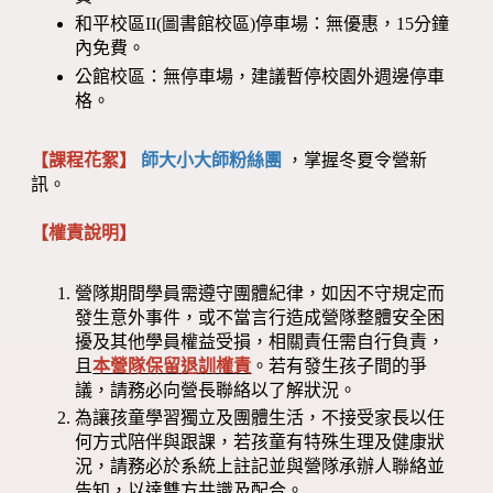
和平校區II(圖書館校區)停車場：無優惠，15分鐘
內免費。
公館校區：無停車場，建議暫停校園外週邊停車
格。
【課程花絮】
師大小大師粉絲團
，掌握冬夏令營新
訊。
【權責說明】
營隊期間學員需遵守團體紀律，如因不守規定而
發生意外事件，或不當言行造成營隊整體安全困
擾及其他學員權益受損，相關責任需自行負責，
且
本營隊保留退訓權責
。若有發生孩子間的爭
議，請務必向營長聯絡以了解狀況。
為讓孩童學習獨立及團體生活，不接受家長以任
何方式陪伴與跟課，若孩童有特殊生理及健康狀
況，請務必於系統上註記並與營隊承辦人聯絡並
告知，以達雙方共識及配合。