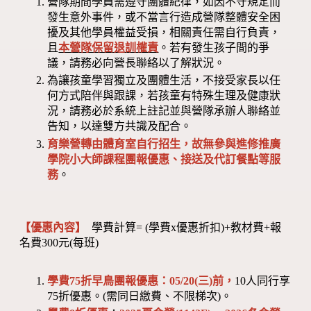
營隊期間學員需遵守團體紀律，如因不守規定而
發生意外事件，或不當言行造成營隊整體安全困
擾及其他學員權益受損，相關責任需自行負責，
且
本營隊保留退訓權責
。若有發生孩子間的爭
議，請務必向營長聯絡以了解狀況。
為讓孩童學習獨立及團體生活，不接受家長以任
何方式陪伴與跟課，若孩童有特殊生理及健康狀
況，請務必於系統上註記並與營隊承辦人聯絡並
告知，以達雙方共識及配合。
育樂營轉由體育室自行招生，故無參與進修推廣
學院小大師課程團報優惠、接送及代訂餐點等服
務
。
【優惠內容】
學費計算= (學費x優惠折扣)+教材費+報
名費300元(每班)
學費75折早鳥團報優惠：05/20(三)前，
10人同行享
75折優惠。(需同日繳費、不限梯次)。