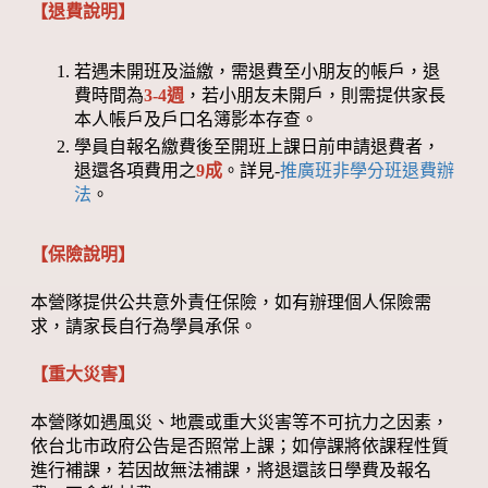
【退費說明】
若遇未開班及溢繳，需退費至小朋友的帳戶，退
費時間為
3-4週
，若小朋友未開戶，則需提供家長
本人帳戶及戶口名簿影本存查。
學員自報名繳費後至開班上課日前申請退費者，
退還各項費用之
9成
。詳見-
推廣班非學分班退費辦
法
。
【保險說明】
本營隊提供公共意外責任保險，如有辦理個人保險需
求，請家長自行為學員承保。
【重大災害】
本營隊如遇風災、地震或重大災害等不可抗力之因素，
依台北市政府公告是否照常上課；如停課將依課程性質
進行補課，若因故無法補課，將退還該日學費及報名