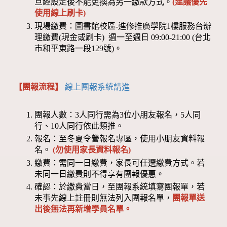
旦經設定後不能更換為另一繳款方式。
(建議優先
使用線上刷卡)
現場繳費：圖書館校區-進修推廣學院1樓服務台辦
理繳費(現金或刷卡) 週一至週日 09:00-21:00 (台北
市和平東路一段129號)。
【團報流程】
線上團報系統請進
團報人數：3人同行需為3位小朋友報名，5人同
行、10人同行依此類推。
報名：至冬夏令營報名專區，使用小朋友資料報
名。
(勿使用家長資料報名)
繳費：需同一日繳費，家長可任選繳費方式。若
未同一日繳費則不得享有團報優惠。
確認：於繳費當日，至團報系統填寫團報單，若
未事先線上註冊則無法列入團報名單，
團報單送
出後無法再新增學員名單。