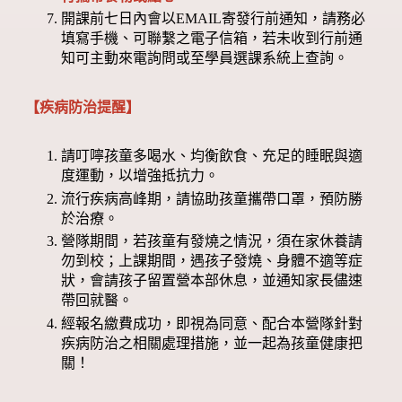
開課前七日內會以EMAIL寄發行前通知，請務必
填寫手機、可聯繫之電子信箱，若未收到行前通
知可主動來電詢問或至學員選課系統上查詢。
【疾病防治提醒】
請叮嚀孩童多喝水、均衡飲食、充足的睡眠與適
度運動，以增強抵抗力。
流行疾病高峰期，請協助孩童攜帶口罩，預防勝
於治療。
營隊期間，若孩童有發燒之情況，須在家休養請
勿到校；上課期間，遇孩子發燒、身體不適等症
狀，會請孩子留置營本部休息，並通知家長儘速
帶回就醫。
經報名繳費成功，即視為同意、配合本營隊針對
疾病防治之相關處理措施，並一起為孩童健康把
關！