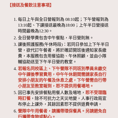
【接送及餐飲注意事項】
每日上午與全日營報到為 08:10起；下午營報到為
13:10起、下課接送最晚為18:00；上午半日營接送
時間最晚為12:30。
全日營學費包含中午餐點，半日營則無。
課後照護服務(午休時段)：若同日參加上下午半日
營，欲代訂午餐者，將於確認開班後通知家長繳
費，本服務包含用餐協助、午休照顧，並由小隊
輔協助送至下午半日營的教室。
若報名同校區上、下午營隊不同班別學員未繳交
中午課後學習費用，中午午休期間需請家長自行
安排小朋友的午餐及休息之處，下午營需自行帶
小朋友至教室報到，恕不提供用餐場地。
因已事先安排餐點用餐人數及場地，
恕不受理臨
時訂餐
，除不可抗力之天災地變，人事行政局宣
布停止上課外，其餘因素恕不提供退費申請。
營隊中午用餐者，請攜帶環保餐具。另請避免自
行攜帶食物或點心。