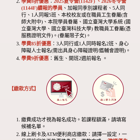
學費8折優惠
：
2025夏令營(1142F) 、2026冬令營
(1144F)
續報的學員
、加報同季別課程者、5人同
行、1人同報5班、本校校友或在職員工生眷屬(含
師大附中)、本院學員眷屬、國立臺灣大學系統 (國
立臺灣大學、國立臺灣科技大學) 教職員工眷屬(憑
服務證明文件)。(眷屬限子女)。
學費85折優惠
：3人同行或1人同時報名2班、身心
障礙人士報名(需出具身心障礙證明/鑑輔會證明)。
學費9折優惠
：舊生、開班2週前報名 。
【繳款方式】
繳費成功才視為報名成功。若課程額滿，請填寫
候補名單。
線上刷卡及ATM便利商店繳款：請擇一設定，一