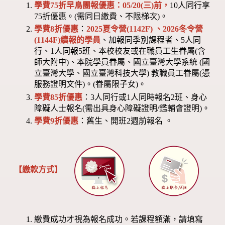
學費75折早鳥團報優惠：05/20(三)前，
10人同行享
75折優惠。(需同日繳費、不限梯次)。
學費8折優惠
：
2025夏令營(1142F) 、2026冬令營
(1144F)
續報的學員
、加報同季別課程者、5人同
行、1人同報5班、本校校友或在職員工生眷屬(含
師大附中)、本院學員眷屬、國立臺灣大學系統 (國
立臺灣大學、國立臺灣科技大學) 教職員工眷屬(憑
服務證明文件)。(眷屬限子女)。
學費85折優惠
：3人同行或1人同時報名2班、身心
障礙人士報名(需出具身心障礙證明/鑑輔會證明)。
學費9折優惠
：舊生、開班2週前報名 。
【繳款方式】
繳費成功才視為報名成功。若課程額滿，請填寫