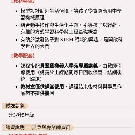
【
教材特色】
模型設計貼近生活情境，讓孩子從實際應用中學
習機械原理
結合動手操作與生活化主題，引導孩子以輕鬆、
有趣的方式學習科學與工程基礎概念
有助於激發孩子對 STEM 領域的興趣，是開啟科
學世界的大門
【
教學配套】
課程搭配
貝登堡機器人學苑專屬講義
，由教師引
導使用（講義於上課期間每日回收保管，結訓後
統一歸還）
教材盒僅供課堂使用
，課程結束後材料與學員作
品
恕不提供攜回
授課對象
升3-升5年級
師資說明 — 貝登堡專業師資群