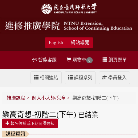
English
網站導覽
智能客服
購物車
網頁選單
0
相關連結
課程系列
學員登入
推廣課程
師大小大師/兒童
樂高奇想-初階二(下午)
樂高奇想-初階二(下午)
已結業
報名候補或下期開課通知
課程資訊