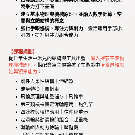
競爭力打下基礎
建立基本物理與機械原理，並融入數學計算、空
間與立體結構的概念
強化手眼協調、專注力與耐力
，靈活運用手部小
肌肉，提升組裝與組合能力
【課程規劃】
從日常生活中常見的結構與工具出發，
深入探索基礎物
理機械原理
，搭配豐富主題讓孩子在遊戲中
培養邏輯思
維與觀察能力
：
剛性與柔性結構｜伸縮器
能量轉換｜風帆車
飛輪原理與能量儲存｜飛輪車
第三類槓桿與定滑輪應用｜釣魚竿
四連桿與槓桿應用｜信件秤重器
定滑輪與動滑輪的組合｜起重機
滑輪組與動力傳輸｜壓麵機