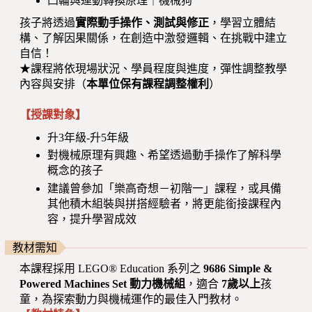
凸輪與運動轉換原理｜機械狗
孩子將透過
實際動手操作、測試與修正
，學習立體結
構、了解因果關係，在創造中激發邏輯、在挑戰中建立
自信！
★課程將依現場狀況、學員程度與進度，彈性調整教學
內容與安排（
本單位保有課程調整權利
）
【授課對象】
升3年級-升5年級
對機械原理有興趣、希望透過動手操作了解科學
概念的孩子
建議曾參加「樂高奇想－初階一」課程，或具備
其他積木組裝與拼搭經驗者，將更能銜接課程內
容，提升學習成效
教材需知
本課程採用 LEGO® Education 系列之
9686 Simple &
Powered Machines Set 動力機械組
，適合
7歲以上
孩
童，為探索動力與機械運作的最佳入門教材。