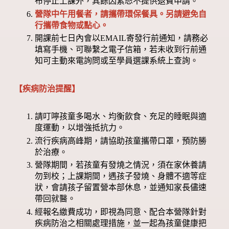
布停止上課外，其餘因素恕不提供退費申請。
營隊中午用餐者，請攜帶環保餐具。另請避免自
行攜帶食物或點心。
開課前七日內會以EMAIL寄發行前通知，請務必
填寫手機、可聯繫之電子信箱，若未收到行前通
知可主動來電詢問或至學員選課系統上查詢。
【疾病防治提醒】
請叮嚀孩童多喝水、均衡飲食、充足的睡眠與適
度運動，以增強抵抗力。
流行疾病高峰期，請協助孩童攜帶口罩，預防勝
於治療。
營隊期間，若孩童有發燒之情況，須在家休養請
勿到校；上課期間，遇孩子發燒、身體不適等症
狀，會請孩子留置營本部休息，並通知家長儘速
帶回就醫。
經報名繳費成功，即視為同意、配合本營隊針對
疾病防治之相關處理措施，並一起為孩童健康把