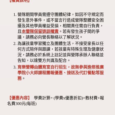
【權責說明】
營隊期間學員需遵守團體紀律，如因不守規定而
發生意外事件，或不當言行造成營隊整體安全困
擾及其他學員權益受損，相關責任需自行負責，
且
本營隊保留退訓權責
。若有發生孩子間的爭
議，請務必向營長聯絡以了解狀況。
為讓孩童學習獨立及團體生活，不接受家長以任
何方式陪伴與跟課，若孩童有特殊生理及健康狀
況，請務必於系統上註記並與營隊承辦人聯絡並
告知，以達雙方共識及配合。
育樂營轉由體育室自行招生，故無參與進修推廣
學院小大師課程團報優惠、接送及代訂餐點等服
務
。
【優惠內容】
學費計算= (學費x優惠折扣)+教材費+報
名費300元(每班)