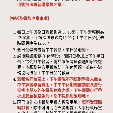
出後無法再新增學員名單。
【接送及餐飲注意事項】
每日上午與全日營報到為 08:10起；下午營報到為
13:10起、下課接送最晚為18:00；上午半日營接送
時間最晚為12:30。
全日營學費包含中午餐點，半日營則無。
課後照護服務(午休時段)：若同日參加上下午半日
營，欲代訂午餐者，將於確認開班後通知家長繳
費，本服務包含用餐協助、午休照顧，並由小隊
輔協助送至下午半日營的教室。
若報名同校區上、下午營隊不同班別學員未繳交
中午課後學習費用，中午午休期間需請家長自行
安排小朋友的午餐及休息之處，下午營需自行帶
小朋友至教室報到，恕不提供用餐場地。
因已事先安排餐點用餐人數及場地，
恕不受理臨
時訂餐
，除不可抗力之天災地變，人事行政局宣