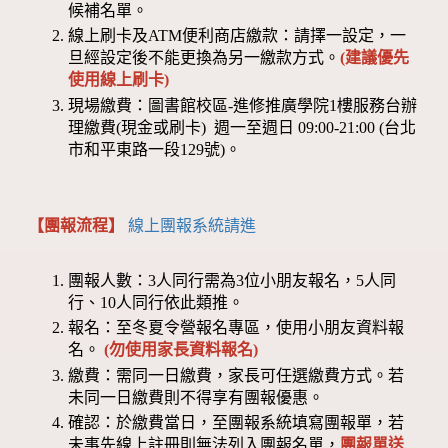
候補名單。
線上刷卡及ATM便利商店繳款：請擇一設定，一
旦經設定後不能更換為另一繳款方式。
(建議優先
使用線上刷卡)
現場繳費：圖書館校區-進修推廣學院1樓服務台辦
理繳費(現金或刷卡) 週一至週日 09:00-21:00 (台北
市和平東路一段129號)。
【團報流程】
線上團報系統請進
團報人數：3人同行需為3位小朋友報名，5人同
行、10人同行依此類推。
報名：至冬夏令營報名專區，使用小朋友資料報
名。
(勿使用家長資料報名)
繳費：需同一日繳費，家長可任選繳費方式。若
未同一日繳費則不得享有團報優惠。
確認：於繳費當日，至團報系統填寫團報單，若
未事先線上註冊則無法列入團報名單，
團報單送