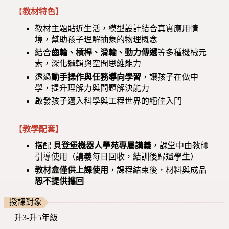
【
教材特色】
教材主題貼近生活，模型設計結合真實應用情
境，幫助孩子理解抽象的物理概念
結合
齒輪、槓桿、滑輪、動力傳遞
等多種機械元
素，深化邏輯與空間思維能力
透過
動手操作與任務導向學習
，讓孩子在做中
學，提升理解力與問題解決能力
啟發孩子邁入科學與工程世界的絕佳入門
【
教學配套】
搭配
貝登堡機器人學苑專屬講義
，課堂中由教師
引導使用（講義每日回收，結訓後歸還學生）
教材盒僅供上課使用
，課程結束後，材料與成品
恕不提供攜回
授課對象
升3-升5年級