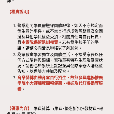
訊。
【權責說明】
營隊期間學員需遵守團體紀律，如因不守規定而
發生意外事件，或不當言行造成營隊整體安全困
擾及其他學員權益受損，相關責任需自行負責，
且
本營隊保留退訓權責
。若有發生孩子間的爭
議，請務必向營長聯絡以了解狀況。
為讓孩童學習獨立及團體生活，不接受家長以任
何方式陪伴與跟課，若孩童有特殊生理及健康狀
況，請務必於系統上註記並與營隊承辦人聯絡並
告知，以達雙方共識及配合。
育樂營轉由體育室自行招生，故無參與進修推廣
學院小大師課程團報優惠、接送及代訂餐點等服
務
。
【優惠內容】
學費計算= (學費x優惠折扣)+教材費+報