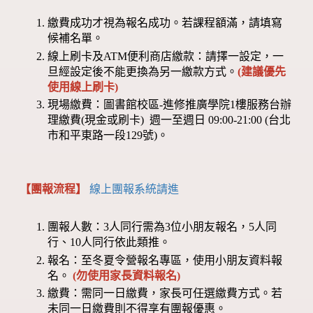
繳費成功才視為報名成功。若課程額滿，請填寫
候補名單。
線上刷卡及ATM便利商店繳款：請擇一設定，一
旦經設定後不能更換為另一繳款方式。
(建議優先
使用線上刷卡)
現場繳費：圖書館校區-進修推廣學院1樓服務台辦
理繳費(現金或刷卡) 週一至週日 09:00-21:00 (台北
市和平東路一段129號)。
【團報流程】
線上團報系統請進
團報人數：3人同行需為3位小朋友報名，5人同
行、10人同行依此類推。
報名：至冬夏令營報名專區，使用小朋友資料報
名。
(勿使用家長資料報名)
繳費：需同一日繳費，家長可任選繳費方式。若
未同一日繳費則不得享有團報優惠。