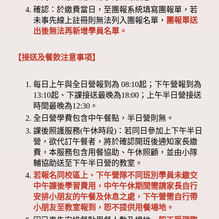
確認：於繳費當日，至團報系統填寫團報單，若
未事先線上註冊則無法列入團報名單，
團報單送
出後無法再新增學員名單。
【接送及餐飲注意事項】
每日上午與全日營報到為 08:10起；下午營報到為
13:10起、下課接送最晚為18:00；上午半日營接送
時間最晚為12:30。
全日營學費包含中午餐點，半日營則無。
課後照護服務(午休時段)：若同日參加上下午半日
營，欲代訂午餐者，將於確認開班後通知家長繳
費，本服務包含用餐協助、午休照顧，並由小隊
輔協助送至下午半日營的教室。
若報名同校區上、下午營隊不同班別學員未繳交
中午課後學習費用，中午午休期間需請家長自行
安排小朋友的午餐及休息之處，下午營需自行帶
小朋友至教室報到，恕不提供用餐場地。