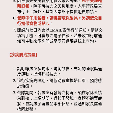
因已事先安排餐點用餐人數及場地，
恕不受理臨
時訂餐
，除不可抗力之天災地變，人事行政局宣
布停止上課外，其餘因素恕不提供退費申請。
營隊中午用餐者，請攜帶環保餐具。另請避免自
行攜帶食物或點心。
開課前七日內會以EMAIL寄發行前通知，請務必
填寫手機、可聯繫之電子信箱，若未收到行前通
知可主動來電詢問或至學員選課系統上查詢。
【疾病防治提醒】
請叮嚀孩童多喝水、均衡飲食、充足的睡眠與適
度運動，以增強抵抗力。
流行疾病高峰期，請協助孩童攜帶口罩，預防勝
於治療。
營隊期間，若孩童有發燒之情況，須在家休養請
勿到校；上課期間，遇孩子發燒、身體不適等症
狀，會請孩子留置營本部休息，並通知家長儘速
帶回就醫。