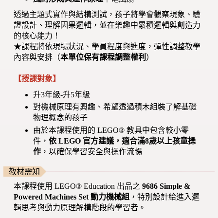
透過主題式實作與結構測試，孩子將學會觀察現象、驗
證設計、理解因果邏輯，並在樂趣中累積邏輯與創造力
的核心能力！
★課程將依現場狀況、學員程度與進度，彈性調整教學
內容與安排（
本單位保有課程調整權利
）
【授課對象】
升3年級-升5年級
對機械原理有興趣、希望透過積木組裝了解基礎
物理概念的孩子
由於本課程使用的 LEGO® 教具中包含較小零
件，
依 LEGO 官方建議，適合滿8歲以上孩童操
作
，以確保學習安全與操作流暢
教材需知
本課程使用 LEGO® Education 出品之
9686 Simple &
Powered Machines Set 動力機械組
，特別設計給進入邏
輯思考與動力原理解構階段的學習者。