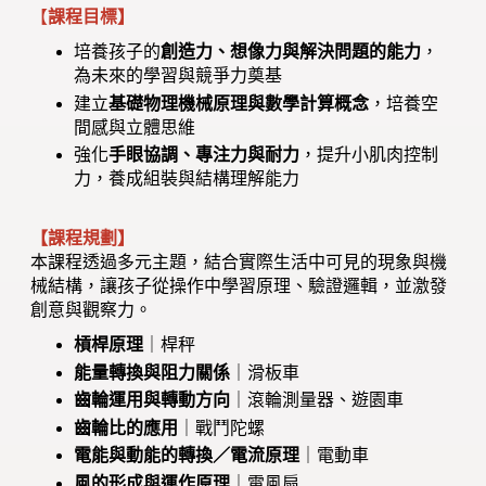
【
課程目標】
培養孩子的
創造力、想像力與解決問題的能力
，
為未來的學習與競爭力奠基
建立
基礎物理機械原理與數學計算概念
，培養空
間感與立體思維
強化
手眼協調、專注力與耐力
，提升小肌肉控制
力，養成組裝與結構理解能力
【課程規劃】
本課程透過多元主題，結合實際生活中可見的現象與機
械結構，讓孩子從操作中學習原理、驗證邏輯，並激發
創意與觀察力。
槓桿原理
｜桿秤
能量轉換與阻力關係
｜滑板車
齒輪運用與轉動方向
｜滾輪測量器、遊園車
齒輪比的應用
｜戰鬥陀螺
電能與動能的轉換／電流原理
｜電動車
風的形成與運作原理
｜電風扇