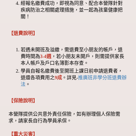
經報名繳費成功，即視為同意、配合本營隊針對
疾病防治之相關處理措施，並一起為孩童健康把
關！
【退費說明】
若遇未開班及溢繳，需退費至小朋友的帳戶，退
費時間為
3-4週
，若小朋友未開戶，則需提供家長
本人帳戶及戶口名簿影本存查。
學員自報名繳費後至開班上課日前申請退費者，
退還各項費用之
9成
。詳見-
推廣班非學分班退費辦
法
。
【保險說明】
本營隊提供公共意外責任保險，如有辦理個人保險需
求，請家長自行為學員承保。
【重大災害】