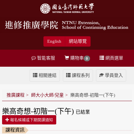
English
網站導覽
智能客服
購物車
網頁選單
0
相關連結
課程系列
學員登入
推廣課程
師大小大師/兒童
樂高奇想-初階一(下午)
樂高奇想-初階一(下午)
已結業
報名候補或下期開課通知
課程資訊