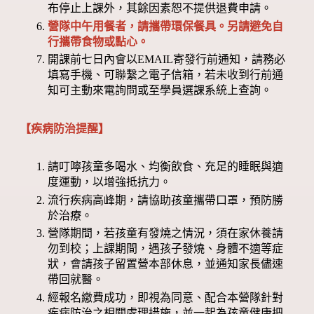
布停止上課外，其餘因素恕不提供退費申請。
營隊中午用餐者，請攜帶環保餐具。另請避免自
行攜帶食物或點心。
開課前七日內會以EMAIL寄發行前通知，請務必
填寫手機、可聯繫之電子信箱，若未收到行前通
知可主動來電詢問或至學員選課系統上查詢。
【疾病防治提醒】
請叮嚀孩童多喝水、均衡飲食、充足的睡眠與適
度運動，以增強抵抗力。
流行疾病高峰期，請協助孩童攜帶口罩，預防勝
於治療。
營隊期間，若孩童有發燒之情況，須在家休養請
勿到校；上課期間，遇孩子發燒、身體不適等症
狀，會請孩子留置營本部休息，並通知家長儘速
帶回就醫。
經報名繳費成功，即視為同意、配合本營隊針對
疾病防治之相關處理措施，並一起為孩童健康把