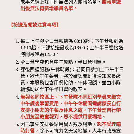
未事先線上註冊則無法列入團報名單，
團報單送
出後無法再新增學員名單。
【接送及餐飲注意事項】
每日上午與全日營報到為 08:10起；下午營報到為
13:10起、下課接送最晚為18:00；上午半日營接送
時間最晚為12:30。
全日營學費包含中午餐點，半日營則無。
課後照護服務(午休時段)：若同日參加上下午半日
營，欲代訂午餐者，將於確認開班後通知家長繳
費，本服務包含用餐協助、午休照顧，並由小隊
輔協助送至下午半日營的教室。
若報名同校區上、下午營隊不同班別學員未繳交
中午課後學習費用，中午午休期間需請家長自行
安排小朋友的午餐及休息之處，下午營需自行帶
小朋友至教室報到，恕不提供用餐場地。
因已事先安排餐點用餐人數及場地，
恕不受理臨
時訂餐
，除不可抗力之天災地變，人事行政局宣