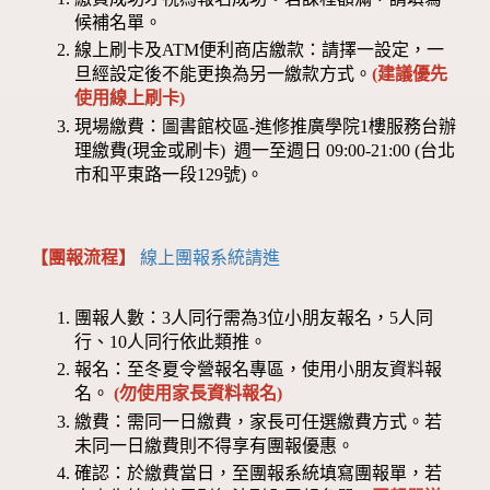
候補名單。
線上刷卡及ATM便利商店繳款：請擇一設定，一
旦經設定後不能更換為另一繳款方式。
(建議優先
使用線上刷卡)
現場繳費：圖書館校區-進修推廣學院1樓服務台辦
理繳費(現金或刷卡) 週一至週日 09:00-21:00 (台北
市和平東路一段129號)。
【團報流程】
線上團報系統請進
團報人數：3人同行需為3位小朋友報名，5人同
行、10人同行依此類推。
報名：至冬夏令營報名專區，使用小朋友資料報
名。
(勿使用家長資料報名)
繳費：需同一日繳費，家長可任選繳費方式。若
未同一日繳費則不得享有團報優惠。
確認：於繳費當日，至團報系統填寫團報單，若