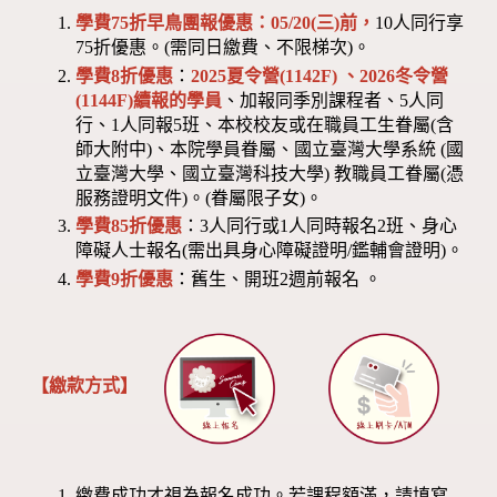
學費75折早鳥團報優惠：05/20(三)前，
10人同行享
75折優惠。(需同日繳費、不限梯次)。
學費8折優惠
：
2025夏令營(1142F) 、2026冬令營
(1144F)
續報的學員
、加報同季別課程者、5人同
行、1人同報5班、本校校友或在職員工生眷屬(含
師大附中)、本院學員眷屬、國立臺灣大學系統 (國
立臺灣大學、國立臺灣科技大學) 教職員工眷屬(憑
服務證明文件)。(眷屬限子女)。
學費85折優惠
：3人同行或1人同時報名2班、身心
障礙人士報名(需出具身心障礙證明/鑑輔會證明)。
學費9折優惠
：舊生、開班2週前報名 。
【繳款方式】
繳費成功才視為報名成功。若課程額滿，請填寫