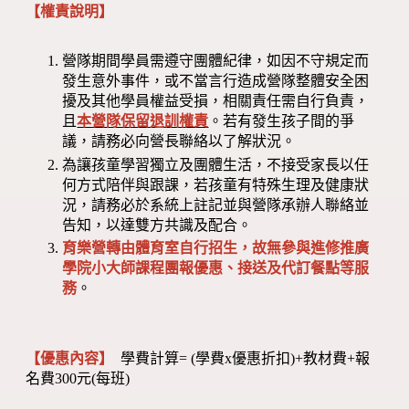
【權責說明】
營隊期間學員需遵守團體紀律，如因不守規定而
發生意外事件，或不當言行造成營隊整體安全困
擾及其他學員權益受損，相關責任需自行負責，
且
本營隊保留退訓權責
。若有發生孩子間的爭
議，請務必向營長聯絡以了解狀況。
為讓孩童學習獨立及團體生活，不接受家長以任
何方式陪伴與跟課，若孩童有特殊生理及健康狀
況，請務必於系統上註記並與營隊承辦人聯絡並
告知，以達雙方共識及配合。
育樂營轉由體育室自行招生，故無參與進修推廣
學院小大師課程團報優惠、接送及代訂餐點等服
務
。
【優惠內容】
學費計算= (學費x優惠折扣)+教材費+報
名費300元(每班)