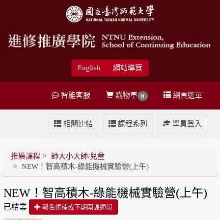
English
網站導覽
智能客服
購物車
網頁選單
0
相關連結
課程系列
學員登入
推廣課程
師大小大師/兒童
NEW！智高積木-綠能機械實驗營(上午)
NEW！智高積木-綠能機械實驗營(上午)
已結業
報名候補或下期開課通知