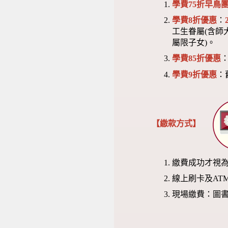
學費75折早鳥團
學費8折優惠
：
工生眷屬(含師
屬限子女)。
學費85折優惠
學費9折優惠
：
【繳款方式】
繳費成功才視
線上刷卡及AT
現場繳費：圖書館