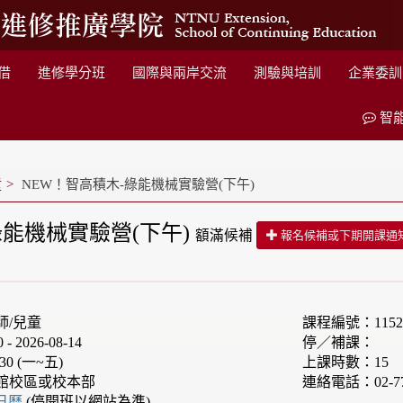
借
進修學分班
國際與兩岸交流
測驗與培訓
企業委訓
智
童
NEW！智高積木-綠能機械實驗營(下午)
綠能機械實驗營(下午)
額滿候補
報名候補或下期開課通
師/兒童
課程編號：1152F
 2026-08-14
停／補課：
30 (一~五)
上課時數：15
館校區或校本部
連絡電話：02-77
e日曆
(停開班以網站為準)