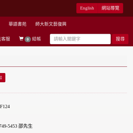
English
網站導覽
華語書苑
師大新文藝復興
能客服
結帳
搜尋
0
知
124
49-5453 邵先生