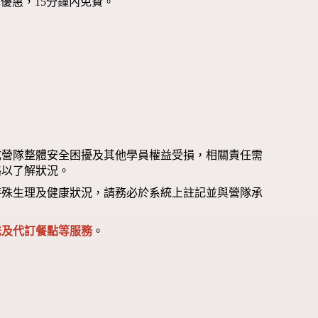
優惠，15分鐘內免費。
成營隊整體安全困擾及其他學員權益受損，相關責任需
絡以了解狀況。
特殊生理及健康狀況，請務必於系統上註記並與營隊承
送及代訂餐點等服務
。