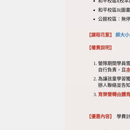
和平校區I(校
和平校區II(
公館校區：無
【課程花絮】
師大小
【權責說明】
營隊期間學員
自行負責，且
為讓孩童學習
辦人聯絡並告
育樂營轉由體
【優惠內容】
學費計