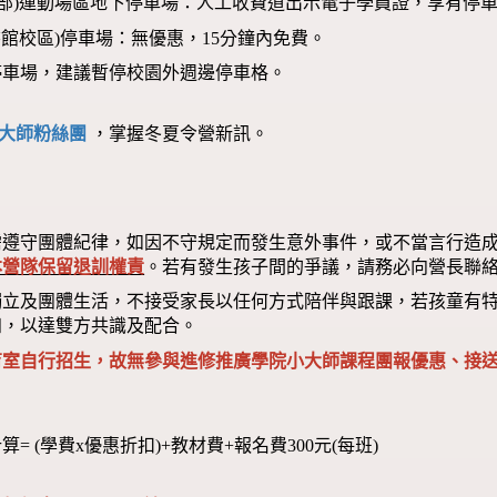
本部)運動場區地下停車場：人工收費道出示電子學員證，享有停車
圖書館校區)停車場：無優惠，15分鐘內免費。
停車場，建議暫停校園外週邊停車格。
大師粉絲團
，掌握冬夏令營新訊。
需遵守團體紀律，如因不守規定而發生意外事件，或不當言行造
本營隊保留退訓權責
。若有發生孩子間的爭議，請務必向營長聯
獨立及團體生活，不接受家長以任何方式陪伴與跟課，若孩童有
知，以達雙方共識及配合。
育室自行招生，故無參與進修推廣學院小大師課程團報優惠、接
算= (學費x優惠折扣)+教材費+報名費300元(每班)