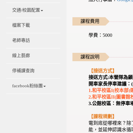
交通/校園配置
課程費用
檔案下載
學費：5000
老師專訪
線上藝廊
課程說明
【接送方式】
停補課查詢
接送方式:本營隊為
開車家長停車建議：(
facebook粉絲團
1.和平校區I(校本
2.和平校區II(圖書
3.公館校區：無停
【課程規劃】
電到底從哪裡來？除
能，並延伸認識水循