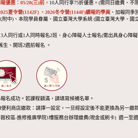
報優惠：05/20(三)前，
10人同行享75折優惠。(需同日繳費、不
2025夏令營(1142F) 、2026冬令營(1144F)
續報的學員
、加報同季
大附中)、本院學員眷屬、國立臺灣大學系統 (國立臺灣大學、國立
：3人同行或1人同時報名2班、身心障礙人士報名(需出具身心障礙
舊生、開班2週前報名 。
為報名成功。若課程額滿，請填寫候補名單。
M便利商店繳款：請擇一設定，一旦經設定後不能更換為另一繳
校區-進修推廣學院1樓服務台辦理繳費(現金或刷卡) 週一至週日 09: