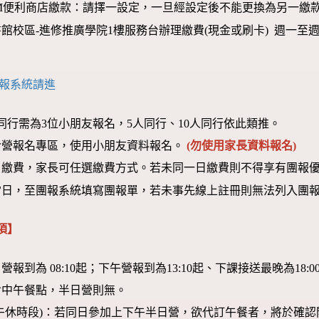
M便利商店繳款：請擇一設定，一旦經設定後不能更換為另一繳
校區-進修推廣學院1樓服務台辦理繳費(現金或刷卡) 週一至週日 09:
報系統請進
同行需為3位小朋友報名，5人同行、10人同行依此類推。
令營報名專區，使用小朋友資料報名。
(勿使用家長資料報名)
日繳費，家長可任選繳費方式。若未同一日繳費則不得享有團報
當日，至團報系統填寫團報單，若未事先線上註冊則無法列入團
項】
報到為 08:10起；下午營報到為13:10起、下課接送最晚為18:
含中午餐點，半日營則無。
午休時段)：若同日參加上下午半日營，欲代訂午餐者，將於確