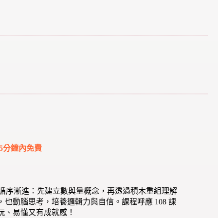
5分鐘內免費
。循序漸進：先建立數與量概念，再透過積木重組理解
動腦思考，培養邏輯力與自信。課程呼應 108 課
玩、易懂又有成就感！