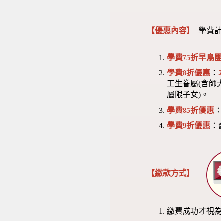
【優惠內容】
學費計
學費75折早鳥團
學費8折優惠
：
工生眷屬(含師
屬限子女)。
學費85折優惠
學費9折優惠
：
【繳款方式】
繳費成功才視