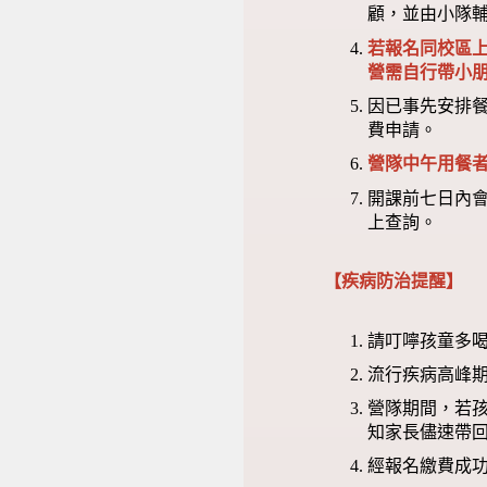
顧，並由小隊
若報名同校區
營需自行帶小
因已事先安排
費申請。
營隊中午用餐
開課前七日內會
上查詢。
【疾病防治提醒】
請叮嚀孩童多
流行疾病高峰
營隊期間，若
知家長儘速帶
經報名繳費成