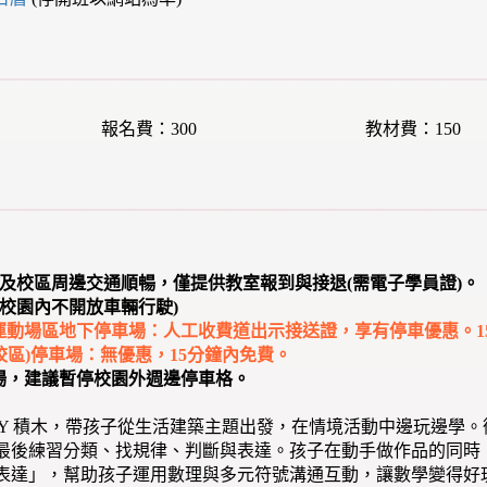
報名費：300
教材費：150
顧及校區周邊交通順暢，僅提供教室報到與接退(需電子學員證)。
校園內不開放車輛行駛)
部)運動場區地下停車場：人工收費道出示接送證，享有停車優惠。1
館校區)停車場：無優惠，15分鐘內免費。
車場，建議暫停校園外週邊停車格。
ASY 積木，帶孩子從生活建築主題出發，在情境活動中邊玩邊學
最後練習分類、找規律、判斷與表達。孩子在動手做作品的同時，也
表達」，幫助孩子運用數理與多元符號溝通互動，讓數學變得好