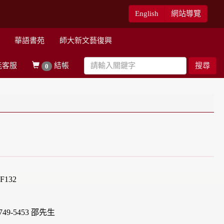
English
網站導覽
華語書苑
師大新文藝復興
能客服
結帳
搜尋
0
132
49-5453 邵先生