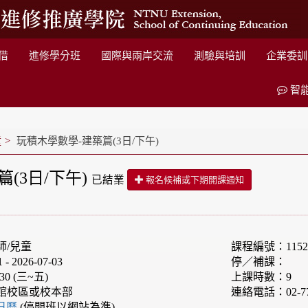
借
進修學分班
國際與兩岸交流
測驗與培訓
企業委訓
智
童
玩積木學數學-建築篇(3日/下午)
(3日/下午)
已結業
報名候補或下期開課通知
師/兒童
課程編號：1152F
 2026-07-03
停／補課：
30 (三~五)
上課時數：9
館校區或校本部
連絡電話：02-77
e日曆
(停開班以網站為準)