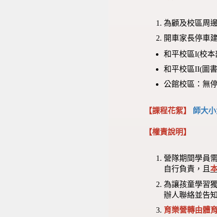
為顧及校區周邊
開車家長停車建
和平校區I(校
和平校區II(
公館校區：無
【課程花絮】
師大小
【權責說明】
營隊期間學員
自行負責，且
為讓孩童學習
辦人聯絡並告
育樂營轉由體