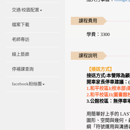
交通/校園配置
課程費用
檔案下載
學費：3300
老師專訪
線上藝廊
課程說明
【接送方式】
停補課查詢
接送方式:本營隊為
開車家長停車建議：(
facebook粉絲團
1.和平校區I(校本
2.和平校區II(圖書
3.公館校區：無停
用簡單好上手的 L
圖形、空間與幾何，
綱「符號運用與溝通