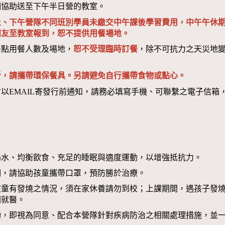
輔協助送至下午半日營的教室。
上、下午營隊不同班別學員未繳交中午課後學習費用，中午午休
朋友至教室報到，恕不提供用餐場地。
餐點用餐人數及場地，
恕不受理臨時訂餐
，除不可抗力之天災地
者，請攜帶環保餐具。另請避免自行攜帶食物或點心。
以EMAIL寄發行前通知，請務必填寫手機、可聯繫之電子信
喝水、均衡飲食、充足的睡眠與適度運動，以增強抵抗力。
期，請協助孩童攜帶口罩，預防勝於治療。
孩童有發燒之情況，須在家休養請勿到校；上課期間，遇孩子發
回就醫。
功，即視為同意、配合本營隊針對疾病防治之相關處理措施，並