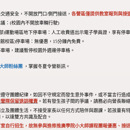
交通安全，不開放門口/側門接送，
各營區僅提供教室報到與接退
議：(校園內不開放車輛行駛)
本部)運動場區地下停車場：人工收費道出示電子學員證，享有停車
圖書館校區)停車場：無優惠，15分鐘內免費。
停車場，建議暫停校園外週邊停車格。
大師粉絲團
，掌握冬夏令營新訊。
需遵守團體紀律，如因不守規定而發生意外事件，或不當言行造
本營隊保留退訓權責
。若有發生孩子間的爭議，請務必向營長聯
獨立及團體生活，不接受家長以任何方式陪伴與跟課，若孩童有
知，以達雙方共識及配合。
育室自行招生，故無參與進修推廣學院小大師課程團報優惠、接