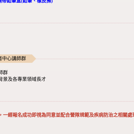
請帶鉛筆盒(鉛筆、橡皮擦)
育中心講師群
師群
背景及各專業領域長才
，一經報名成功即視為同意並配合營隊規範及疾病防治之相關處