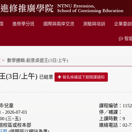
借
進修學分班
國際與兩岸交流
測驗與培訓
企業委訓
智
童
數學邏輯-創意桌遊王(3日/上午)
(3日/上午)
已結業
報名候補或下期開課通知
師/兒童
課程編號：1152F
 2026-07-03
停／補課：
00 (三~五)
上課時數：9
館校區或校本部
連絡電話：02-77
e日曆
(停開班以網站為準)