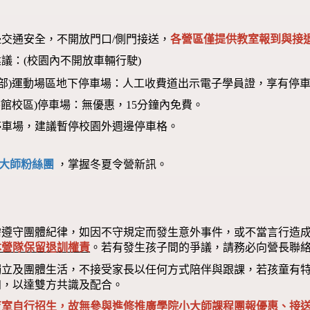
交通安全，不開放門口/側門接送，
各營區僅提供教室報到與接退
議：(校園內不開放車輛行駛)
本部)運動場區地下停車場：人工收費道出示電子學員證，享有停車
圖書館校區)停車場：無優惠，15分鐘內免費。
停車場，建議暫停校園外週邊停車格。
大師粉絲團
，掌握冬夏令營新訊。
需遵守團體紀律，如因不守規定而發生意外事件，或不當言行造
本營隊保留退訓權責
。若有發生孩子間的爭議，請務必向營長聯
獨立及團體生活，不接受家長以任何方式陪伴與跟課，若孩童有
知，以達雙方共識及配合。
育室自行招生，故無參與進修推廣學院小大師課程團報優惠、接