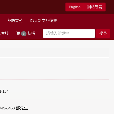
English
網站導覽
華語書苑
師大新文藝復興
能客服
結帳
搜尋
0
134
49-5453 邵先生