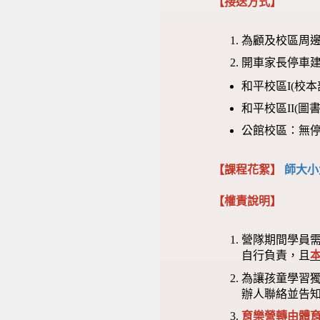
【接送方式】
為顧及校區周邊
開車家長停車建
和平校區I(校
和平校區II(
公館校區：無
【課程花絮】
師大小
【權責說明】
營隊期間學員
自行負責，且
為讓孩童學習
辦人聯絡並告
育樂營轉由體