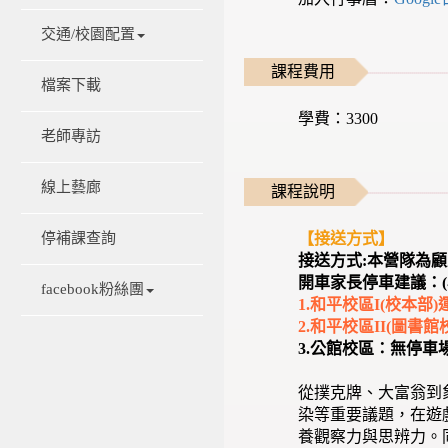
交通/校園配置
課程費用
檔案下載
學費：3300
老師專訪
線上藝廊
課程說明
【接送方式】
停補課查詢
接送方式:本營隊為
開車家長停車建議：(
facebook粉絲團
1.和平校區I(校本
2.和平校區II(圖書
3.公館校區：無停
從撲克牌、大富翁到
染等重要議題，在遊
養觀察力與思辨力。