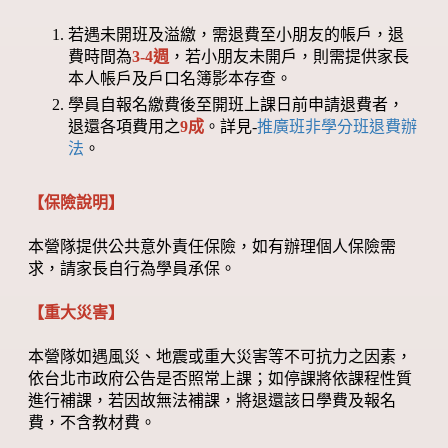
若遇未開班及溢繳，需退費至小朋友的帳戶，退
費時間為
3-4週
，若小朋友未開戶，則需提供家長
本人帳戶及戶口名簿影本存查。
學員自報名繳費後至開班上課日前申請退費者，
退還各項費用之
9成
。詳見-
推廣班非學分班退費辦
法
。
【保險說明】
本營隊提供公共意外責任保險，如有辦理個人保險需
求，請家長自行為學員承保。
【重大災害】
本營隊如遇風災、地震或重大災害等不可抗力之因素，
依台北市政府公告是否照常上課；如停課將依課程性質
進行補課，若因故無法補課，將退還該日學費及報名
費，不含教材費。