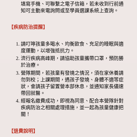
填寫手機、可聯繫之電子信箱，若未收到行前通
知可主動來電詢問或至學員選課系統上查詢。
【疾病防治提醒】
請叮嚀孩童多喝水、均衡飲食、充足的睡眠與適
度運動，以增強抵抗力。
流行疾病高峰期，請協助孩童攜帶口罩，預防勝
於治療。
營隊期間，若孩童有發燒之情況，須在家休養請
勿到校；上課期間，遇孩子發燒、身體不適等症
狀，會請孩子留置營本部休息，並通知家長儘速
帶回就醫。
經報名繳費成功，即視為同意、配合本營隊針對
疾病防治之相關處理措施，並一起為孩童健康把
關！
【退費說明】