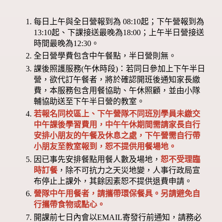
每日上午與全日營報到為 08:10起；下午營報到為
13:10起、下課接送最晚為18:00；上午半日營接送
時間最晚為12:30。
全日營學費包含中午餐點，半日營則無。
課後照護服務(午休時段)：若同日參加上下午半日
營，欲代訂午餐者，將於確認開班後通知家長繳
費，本服務包含用餐協助、午休照顧，並由小隊
輔協助送至下午半日營的教室。
若報名同校區上、下午營隊不同班別學員未繳交
中午課後學習費用，中午午休期間需請家長自行
安排小朋友的午餐及休息之處，下午營需自行帶
小朋友至教室報到，恕不提供用餐場地。
因已事先安排餐點用餐人數及場地，
恕不受理臨
時訂餐
，除不可抗力之天災地變，人事行政局宣
布停止上課外，其餘因素恕不提供退費申請。
營隊中午用餐者，請攜帶環保餐具。另請避免自
行攜帶食物或點心。
開課前七日內會以EMAIL寄發行前通知，請務必