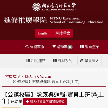
English
網站導覽
智能客服
購物車
網頁選單
0
相關連結
課程系列
學員登入
推廣課程
師大小大師/兒童
【公館校區】數感與邏輯-寶貝上班趣(上午)
【公館校區】數感與邏輯-寶貝上班趣(上
午)
已結業
報名候補或下期開課通知