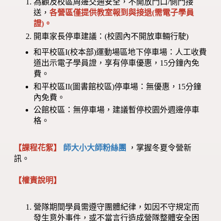
為顧及校區周邊交通安全，不開放門口/側門接
送，
各營區僅提供教室報到與接退(需電子學員
證)。
開車家長停車建議：(校園內不開放車輛行駛)
和平校區I(校本部)運動場區地下停車場：人工收費
道出示電子學員證，享有停車優惠，15分鐘內免
費。
和平校區II(圖書館校區)停車場：無優惠，15分鐘
內免費。
公館校區：無停車場，建議暫停校園外週邊停車
格。
【課程花絮】
師大小大師粉絲團
，掌握冬夏令營新
訊。
【權責說明】
營隊期間學員需遵守團體紀律，如因不守規定而
發生意外事件，或不當言行造成營隊整體安全困