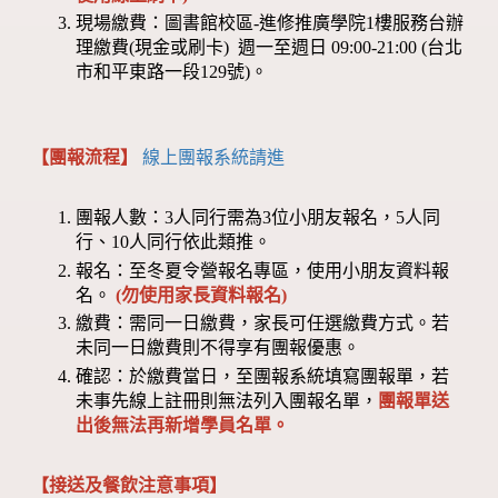
現場繳費：圖書館校區-進修推廣學院1樓服務台辦
理繳費(現金或刷卡) 週一至週日 09:00-21:00 (台北
市和平東路一段129號)。
【團報流程】
線上團報系統請進
團報人數：3人同行需為3位小朋友報名，5人同
行、10人同行依此類推。
報名：至冬夏令營報名專區，使用小朋友資料報
名。
(勿使用家長資料報名)
繳費：需同一日繳費，家長可任選繳費方式。若
未同一日繳費則不得享有團報優惠。
確認：於繳費當日，至團報系統填寫團報單，若
未事先線上註冊則無法列入團報名單，
團報單送
出後無法再新增學員名單。
【接送及餐飲注意事項】