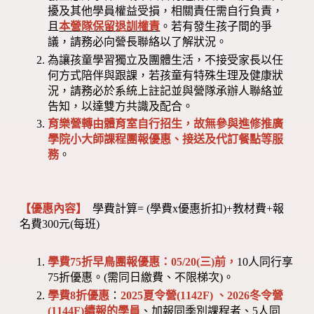
擾及其他學員權益受損，相關責任需自行負責，
且
本營隊保留退訓權責
。若有發生孩子間的爭
議，請務必向營長聯絡以了解狀況。
為讓孩童學習獨立及團體生活，不接受家長以任
何方式陪伴與跟課，若孩童有特殊生理及健康狀
況，請務必於系統上註記並與營隊承辦人聯絡並
告知，以達雙方共識及配合。
育樂營轉由體育室自行招生，故無參與進修推廣
學院小大師課程團報優惠、接送及代訂餐點等服
務
。
【優惠內容】
學費計算= (學費x優惠折扣)+教材費+報
名費300元(每班)
學費75折早鳥團報優惠：05/20(三)前，
10人同行享
75折優惠。(需同日繳費、不限梯次)。
學費8折優惠
：
2025夏令營(1142F) 、2026冬令營
(1144F)
續報的學員
、加報同季別課程者、5人同