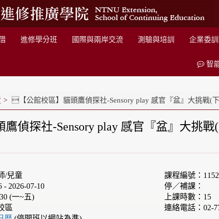
借
進修學分班
國際與兩岸交流
測驗與培訓
企業委訓
智
童
【公館校區】貓頭鷹偵探社-Sensory play 感官『盆』大挑戰(下
探社-Sensory play 感官『盆』大挑戰
師/兒童
課程編號：1152F
 2026-07-10
停／補課：
30 (一~五)
上課時數：15
校區
連絡電話：02-77
e日曆
(停開班以網站為準)