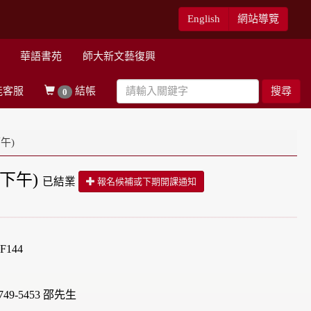
English
網站導覽
華語書苑
師大新文藝復興
能客服
結帳
搜尋
0
午)
(下午)
已結業
報名候補或下期開課通知
144
49-5453 邵先生